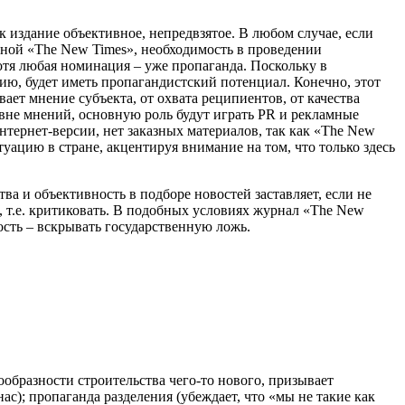
к издание объективное, непредвзятое. В любом случае, если
обной «The New Times», необходимость в проведении
отя любая номинация – уже пропаганда. Поскольку в
ию, будет иметь пропагандистский потенциал. Конечно, этот
вает мнение субъекта, от охвата реципиентов, от качества
вне мнений, основную роль будут играть PR и рекламные
Интернет-версии, нет заказных материалов, так как «The New
уацию в стране, акцентируя внимание на том, что только здесь
ва и объективность в подборе новостей заставляет, если не
я, т.е. критиковать. В подобных условиях журнал «The New
ость – вскрывать государственную ложь.
образности строительства чего-то нового, призывает
нас); пропаганда разделения (убеждает, что «мы не такие как