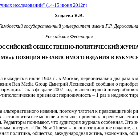
чных исследований" (14-15 июня 2012г.)
Ходаева Я.В.
Тамбовский государственный университет имени Г.Р. Державина
Российская Федерация
ОССИЙСКИЙ ОБЩЕСТВЕННО-ПОЛИТИЧЕСКИЙ ЖУРН
РЕМЯ»): ПОЗИЦИЯ НЕЗАВИСИМОГО ИЗДАНИЯ В РАКУР
выходить в июне 1943 г . в Москве, первоначально два раза в ме
равления Ren Media Group Дмитрий Лесневский сообщил о приобр
нформации. Так в феврале 2007 года вышел первый номер обнов
пологические признаки: периодичность – 1 раз в неделю; тираж 
 альтернативного издания, поэтому тяготел к правозащитной ри
ых – становится все меньше и меньше, привело к переосмыслению
 Редакторы понимают, что аудитория журнала особенная. Это з
ансовым потерям. «The New Times» – не оппозиционное издание,
няя политика, общество, международная жизнь, экономика, обще