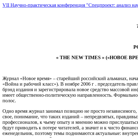
VII Научно-практическая конференция "Спецпроект: анализ нау
Р
«
THE
NEW
TIMES
» («НОВОЕ В
Журнал «Новое время» – старейший российский альманах, начал 
«Война и рабочий класс»). В ноябре 2006 г . председатель п
брэнд издания и зарегистрировала новое средство массовой и
имеет общественно-политическую направленность. Формально-ти
полос.
Одно время журнал занимал позицию не просто независимого, а
свое, понимание, что таких изданий – непредвзятых, правдив
профессионалов, к чьему опыту и мнению можно прислушаться.
будут приводить к потере читателей, а значит и к чисто фин
еженедельник, поэтому темы поднимаются актуальные: внутрен