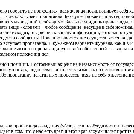
ого говорить не приходится, ведь журнал позиционирует себя ка
 – в дело вступает пропаганда. Без существования прессы, под
ависимых изданий необходимо. Здесь не увидишь пропаганды, х
вать вещи «словами», любое сообщение, несущее в себе номинац
го оно исходит, от доверия к каналу информации, который озвучи
едмета сообщения. Пока противостояние осуществляется на уро
ло вступает пропаганда. В бумажном варианте журнала, как и в 
Издание активно пропагандирует свой собственный взгляд на сит
еальном положении дел.
нной позиции. Постоянный акцент на независимость от государст
но: уточнять, подогревать интерес, указывать на несоответстви
бо пропаганду негативных процессов, взяв на себя ответственн
 как пропаганда созидания (убеждает в необходимости и целесо
ает в том, что у нас есть враг, и этот враг злоумышляет против 