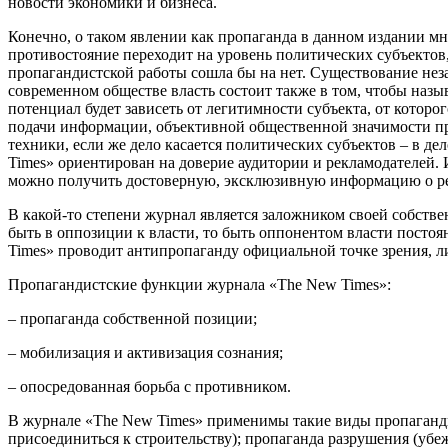
новости экономики и бизнеса.
Конечно, о таком явлении как пропаганда в данном издании мн
противостояние переходит на уровень политических субъектов,
пропагандистской работы сошла бы на нет. Существование нез
современном обществе власть состоит также в том, чтобы назы
потенциал будет зависеть от легитимности субъекта, от которо
подачи информации, объективной общественной значимости пр
техники, если же дело касается политических субъектов – в де
Times» ориентирован на доверие аудитории и рекламодателей. 
можно получить достоверную, эксклюзивную информацию о р
В какой-то степени журнал является заложником своей собстве
быть в оппозиции к власти, то быть оппонентом власти постоян
Times» проводит антипропаганду официальной точке зрения, ли
Пропагандистские функции журнала «The New Times»:
– пропаганда собственной позиции;
– мобилизация и активизация сознания;
– опосредованная борьба с противником.
В журнале «The New Times» применимы такие виды пропаганды,
присоединиться к строительству); пропаганда разрушения (убежд