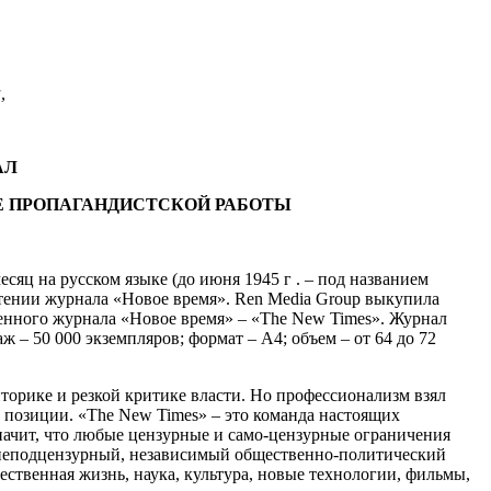
,
АЛ
СЕ ПРОПАГАНДИСТСКОЙ РАБОТЫ
сяц на русском языке (до июня 1945 г . – под названием
етении журнала «Новое время». Ren Media Group выкупила
ленного журнала «Новое время» – «The New Times». Журнал
– 50 000 экземпляров; формат – А4; объем – от 64 до 72
торике и резкой критике власти. Но профессионализм взял
 позиции. «The New Times» – это команда настоящих
начит, что любые цензурные и само-цензурные ограничения
 а неподцензурный, независимый общественно-политический
ственная жизнь, наука, культура, новые технологии, фильмы,