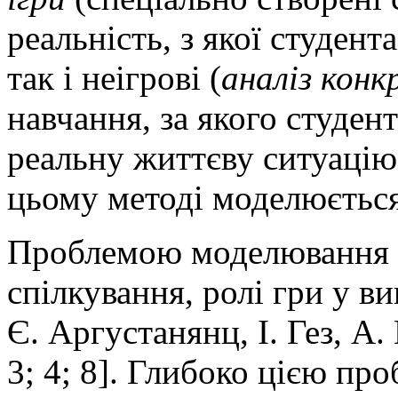
реальність, з якої студен
так і неігрові (
аналіз конк
навчання, за якого студе
реальну життєву ситуацію
цьому методі моделюється
Проблемою моделювання с
спілкування, ролі гри у в
Є. Аргустанянц, І. Гез, А
3; 4; 8]. Глибоко цією пр