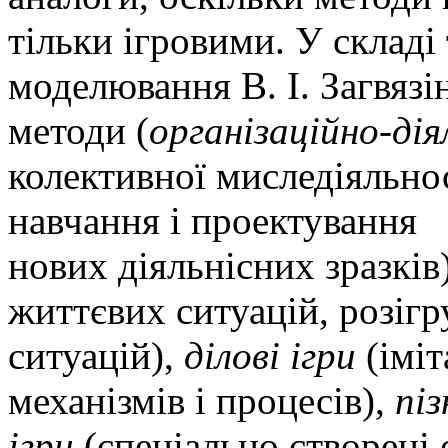
тільки ігровими. У складі 
моделювання В. І. Загвязін
методи (
організаційно-дія
колективної миследіяльнос
навчання і проектування
нових діяльнісних зразків)
життєвих ситуацій, розіг
ситуацій),
ділові ігри
(імі
механізмів і процесів),
пі
ігри
(спеціально створені 