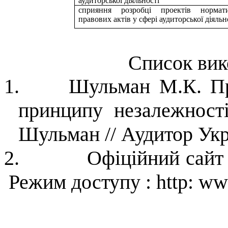
аудиторської діяльності
сприяння розробці проектів нормати
правових актів у
сфері аудиторської діяльн
Список вик
1.
Шульман
М.К. Пр
принципу незалежності
Шульман
// Аудитор Укр
2.
Офіційний сайт
Режим доступу
:
http
:
w