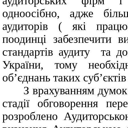
аудиторських фірм і
одноосібно, адже біль
аудиторів ( які працю
поодинці забезпечити 
стандартів аудиту
та до
України, тому необхі
об’єднань таких суб’єктів 
З врахуванням думок 
стадії обговорення пер
розроблено Аудиторськ