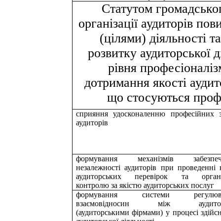
Статутом громадськог
організації аудиторів по
(цілями) діяльності т
розвитку аудиторської д
рівня професіоналізм
дотримання якості аудит
що стосуються профе
сприяння удосконаленню професійних 
аудиторів
формування механізмів забезпеч
незалежності аудиторів при проведенні
аудиторських перевірок та організ
контролю за якістю аудиторських послуг
формування системи регулюв
взаємовідносин між аудито
(аудиторськими фірмами) у процесі здійс