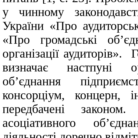
у чинному законодавст
України «Про аудиторськ
«Про громадські об’єд
організації аудиторів».
Г
визначає
настпуні
орг
об’єднання підприємс
консорціум, концерн, і
передбачені законом.
асоціативного об’єдна
діяльності доречно відміт