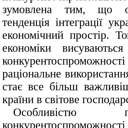
зумовлена тим, що о
тенденція інтеграції укр
економічний простір. То
економіки висуваютьс
конкурентоспроможнос
раціональне використання
стає все більш важливі
країни в світове господар
Особливістю п
конкурентоспроможнос