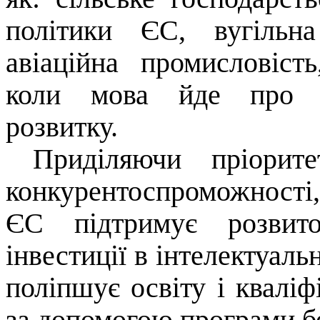
політики ЄС, вугільна
авіаційна промисловіст
коли мова йде про ре
розвитку.
Приділяючи пріорит
конкурентоспроможності,
ЄС підтримує розвито
інвестиції в інтелектуаль
поліпшує освіту і кваліф
за допомогою програми бе