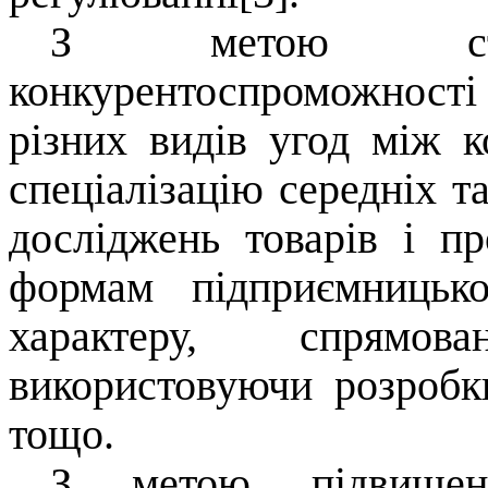
З метою стиму
конкурентоспроможност
різних видів угод між к
спеціалізацію середніх т
досліджень товарів і пр
формам підприємницько
характеру, спрямов
використовуючи розробки
тощо.
З метою підвищенн