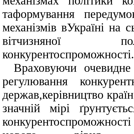
механізмах політики к
таформування передум
механізмів вУкраїні на 
вітчизняної по
конкурентоспроможності.
Враховуючи очевидне
регулювання конкурен
держав,керівництво країн
значній мірі ґрунтуєт
конкурентоспроможності 