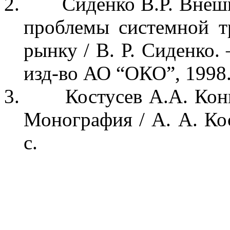
2.
Сид
енко В.Р.
Внешн
проблемы системной т
рынку
/ В. Р. Сиденко
.
изд-во АО “ОКО”, 1998
3.
Костусев А.А. Кон
Монография
/ А. А. Ко
с.