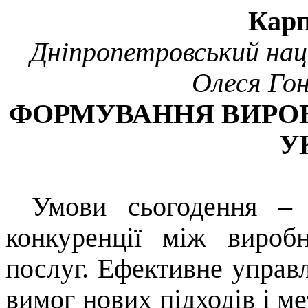
Карп
Дніпропетровський
нац
Олеся Гон
ФОРМУВАННЯ ВИРО
У
Умови сьогодення – 
конкуренції між вироб
послуг. Ефективне управл
вимог нових підходів і м