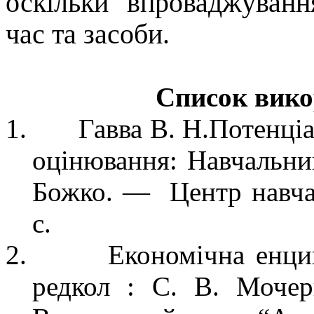
оскільки впроваджуванн
час та засоби.
Список вико
1.
Гавва
В. Н.Потенціа
оцінювання: Навчальни
Божко
. —
Центр навча
с.
2.
Економічна енцик
р
едкол
: С. В. Мочерни