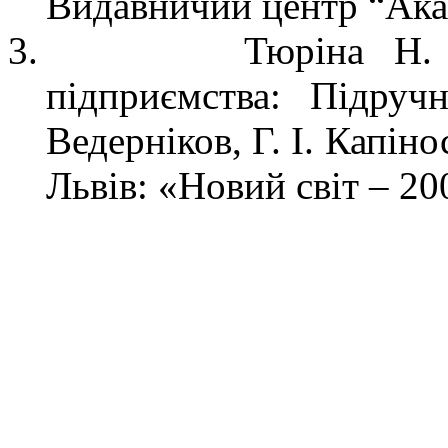
Видавничий центр “Акад
3.
Тюріна
Н. 
підприємства: Підру
Ведерніков
, Г. І.
Капіно
Льві
в: «Новий світ – 20