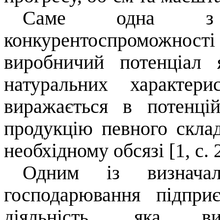
Саме одна з г
конкурентоспроможност
виробничий потенціал 
натуральних характер
виражається в потенці
продукцію певного складу
необхідному обсязі [1, с. 
Одним із визначал
господарювання підпри
діяльність, яка виз