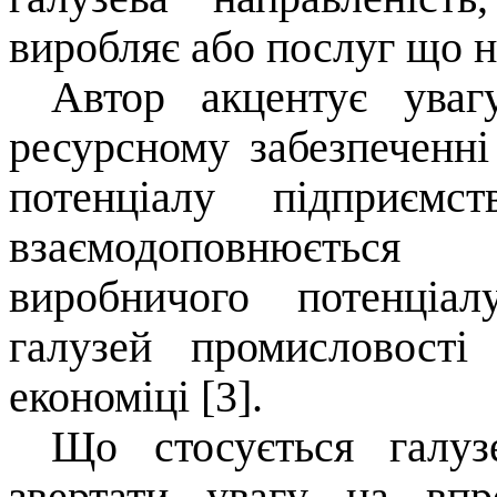
виробляє або послуг що 
Автор акцентує уваг
ресурсному забезпеченн
потенціалу підприє
взаємодоповнюється
виробничого потенціа
галузей промисловості
економіці [3].
Що стосується галуз
звертати увагу на впр