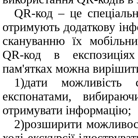
QR-код – це спеціальн
отримують додаткову інф
скануванню їх мобільн
QR
-код в експозиція
пам'ятках можна вирішити
1)дати можливість 
експонатами, вибираю
отримувати інформа
цію;
2)розширити можливост
ході екскурсії ілюструва