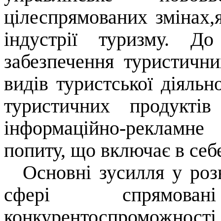
цілеспрямованих змінах,я
індустрії туризму. Д
забезпечення туристични
видів туристської д
i
яльн
туристичних продукті
інформац
i
йно-р
e
кламне 
п
o
питу, що включає в себ
Основні зусилля у роз
сфері спрямов
конкурентоспроможності