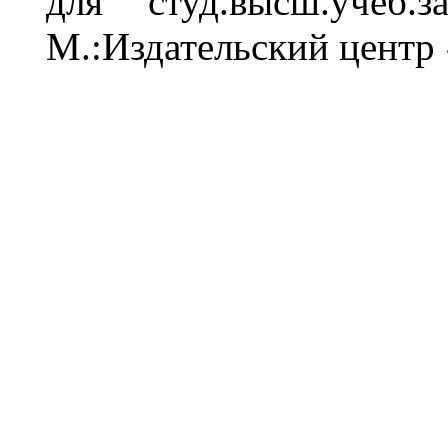
для студ.в
ы
сш.учеб.з
М.:Издательский центр 