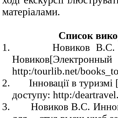
матеріалами.
Список вико
1.
Новиков В.С.
Новиков[Электронный
http
:/
tourlib
.
net
/
books
_
t
2.
Інновації в туризмі
доступу: http:/deartrave
3
.
Новиков В.С. Иннов