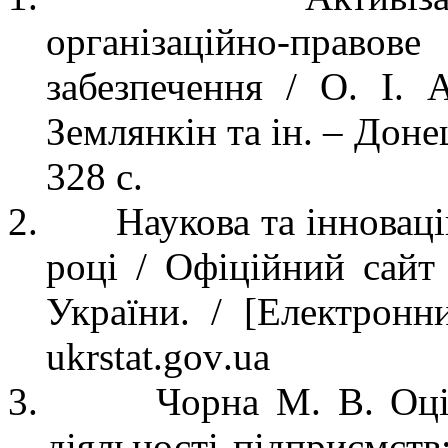
організаційно-право
забезпечення / О. І.
Землянкін та ін. – Доне
328 с.
2.
Наукова та інноваці
році / Офіційний сайт
України. /
[Електронн
ukrstat
.
gov
.
ua
3.
Чорна М. В. Оці
діяльності підприємств