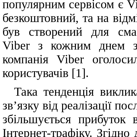
популярним сервісом є
V
безкоштовний, та на відм
був створений для смар
Viber
з кожним днем з
компанія
Viber
оголоси
користувачів
[1]
.
Така тенденція виклик
зв
’
язку
від реалізації по
збільшується прибуток в
Інтернет-трафіку. Згідн