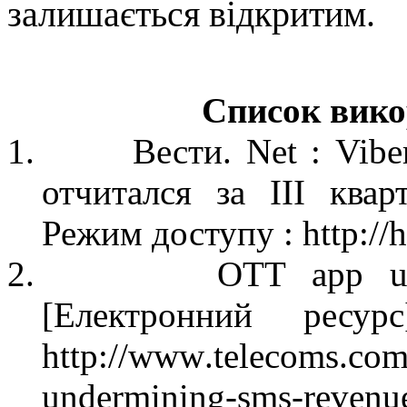
залишається відкритим.
Список вико
1.
Вести.
Net
:
Vibe
отчитался
за
III
кварт
Режим доступу
:
http://
2.
OTT app u
[
Електрон
н
ий
ресурс
http
://
www
.
telecoms
.
co
undermining
-
sms
-
revenu