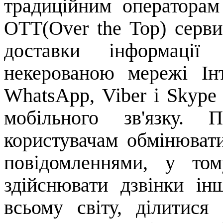
традиційним операторам
OTT
(
Over
the
Top
)
серви
доставки інформації
некерованою мережі Ін
WhatsApp
,
Viber
і
Skype
мобільного зв'язку. 
користувачам обмінюват
повідомленнями, у то
здійснювати дзвінки ін
всьому світу, ділитися