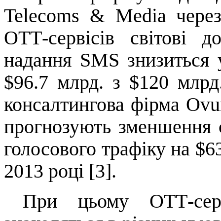
Telecoms
&
Media
через
OTT
-сервісів світові д
надання
SMS
знизиться у
$96.7 млрд. з $120 млрд
консалтингова фірма
Ov
прогнозують зменшення св
голосового трафіку на $63
2013 році [3].
При цьому
OTT
-се