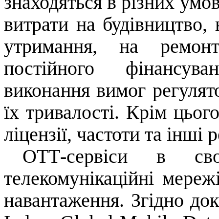
знаходяться в різних умо
витрати на будівництво, 
утримання, на ремон
постійного фінансува
виконання вимог регулято
їх тривалості.
Крім
цьог
ліцензії
,
частоти
та
інші
р
OTT
-сер
віси
в свою 
телекомунікаційні мереж
навантаження.
Згідно док