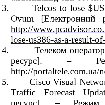
3.
Telcos
to lose $US3
Ovum [
Електрон
н
ий
http
://
www
.
pcadvisor
.
co
.
lose
-
us
386-
as
-
a
-
result
-
of
4.
Телеком-операто
ресурс
]
. – Ре
http://portaltele.com.ua/
5.
Cisco Visual Netwo
Traffic Forecast Upda
ресурс
]
.
– Режим 