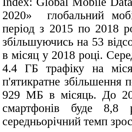
Index
:
Global
Mobile
Dat
2020»
глобальний моб
період з 2015 по 2018 р
збільшуючись на 53 відс
в
місяц
у 2018 році.
Сере
4.4 ГБ трафіку на міс
п'ятикратне збільшення п
929 МБ в місяць. До 20
смартфонів буде 8,8 
середньорічний темп зрост