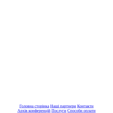
Головна сторінка
Наші партнери
Контакти
Архів конференцій
Послуги
Способи оплати