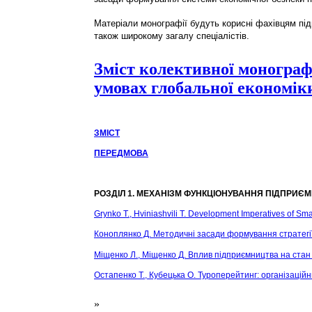
Матеріали монографії будуть корисні фахівцям підп
також широкому загалу спеціалістів.
Зміст колективної монограф
умовах глобальної економіки
ЗМІСТ
ПЕРЕДМОВА
РОЗДІЛ 1. МЕХАНІЗМ ФУНКЦІОНУВАННЯ ПІДПРИЄМ
Grynko Т., Hviniashvili Т. Development Imperatives of Sma
Коноплянко Д. Методичні засади формування стратегії 
Міщенко Л., Міщенко Д. Вплив підприємництва на стан р
Остапенко Т., Кубецька О. Туроперейтинг: організацій
»