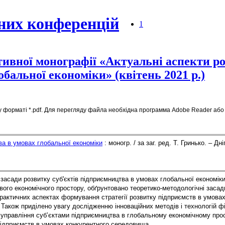
них конференцій
1
ивної монографії «Актуальні аспекти ро
бальної економіки» (квітень 2021 р.)
 форматі *.pdf. Для перегляду файла необхідна программа Adobe Reader або ї
ва в умовах глобальної економіки
 : моногр. / за заг. ред. Т. Гринько. – Д
 засади розвитку суб'єктів підприємництва в умовах глобальної економік
тового економічного простору, обґрунтовано теоретико-методологічні засади
актичних аспектах формування стратегії розвитку підприємств в умовах
Також приділено увагу дослідженню інноваційних методів і технологій фі
управління суб’єктами підприємництва в глобальному економічному прост
підприємств в умовах конкурентного середовища.