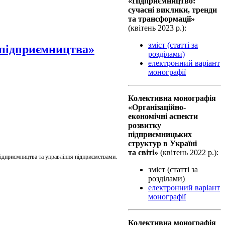
«Підприємництво:
сучасні виклики, тренди
та трансформації»
(квiтень 2023 р.):
зміст (статті за
 підприємництва»
розділами)
електронний варіант
монографії
Колективна монографiя
«Організаційно-
економічні аспекти
розвитку
підприємницьких
структур в Україні
та світі»
(квiтень 2022 р.):
 підприємництва та управління підприємствами.
зміст (статті за
розділами)
електронний варіант
монографії
Колективна монографiя