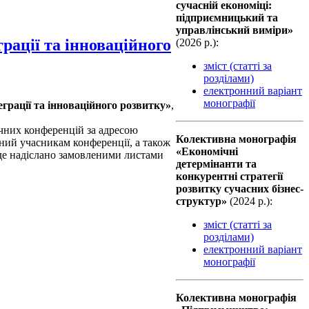
сучасній економіці:
підприємницький та
управлінський виміри»
рації та інноваційного
(2026 р.):
зміст (статті за
розділами)
електронний варіант
монографії
грації та інноваційного розвитку»
,
чних конфе­ренцій за адресою
Колективна монографiя
ний учасникам конференції, а також
«Економічні
уде надіслано замовленими листами
детермінанти та
конкурентні стратегії
розвитку сучасних бізнес-
структур»
(2024 р.):
зміст (статті за
розділами)
електронний варіант
монографії
Колективна монографiя