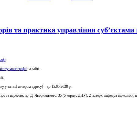
рія та практика управління суб’єктами
рафі
ї
.
ріанту монографії
на сайті
.
ії
.
ну у заявці автором адресу) – до 15.05.2020 р.
іпро за адресою: пр. Д. Яворницького, 35 (5 корпус ДНУ); 2 поверх, кафедра економіки,