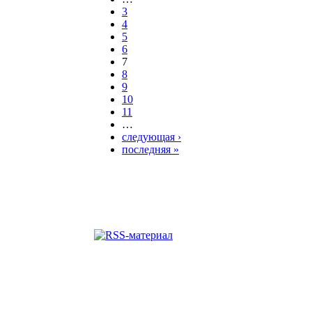
3
4
5
6
7
8
9
10
11
…
следующая ›
последняя »