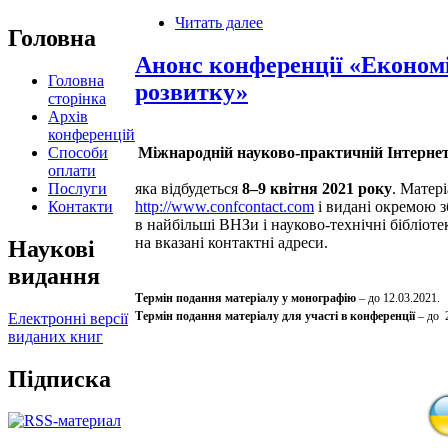
Читать далее
Головна
Анонс конференції «Економі
Головна
розвитку»
сторінка
Архів
конференцій
Способи
Міжнародній науково-прак­тичній Інтернет
оплати
Послуги
яка відбудеться
8–9 квітня 2021 року
. Матер
Контакти
http://www.confcontact.com
і видані окремою з
в найбільші ВНЗи і науково-технічні бібліо
на вказані контактні адреси.
Наукові
видання
Термін подання матеріалу у монографію
– до 12.03.2021.
Термін подання матеріалу для участі в конференції
–
до 2
Електронні версії
виданих книг
Підписка