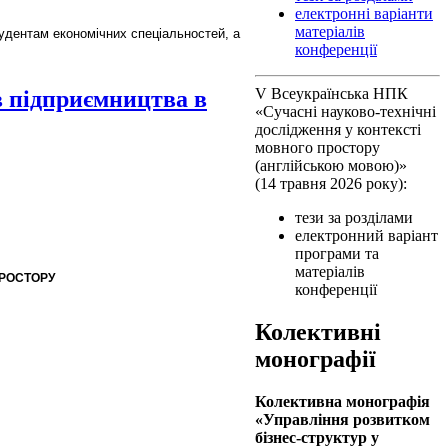
електронні варіанти
матеріалів
удентам економічних спеціальностей, а 
конференції
V Всеукраїнська НПК
в підприємництва в
«Сучасні науково-технічні
дослідження у контексті
мовного простору
(англійською мовою)»
(14 травня 2026 року):
тези за розділами
електронний варіант
програми та
матеріалів
ПРОСТОРУ
конференції
Колективні
монографії
Колективна монографiя
«Управління розвитком
бізнес-структур у