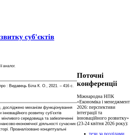
звитку суб'єктів
ї аналог.
Поточні
конференціі
ніпро : Видавець Біла К. О., 2021. – 416 с.
Міжнародна НПК
«Економіка і менеджмент
2026: перспективи
и, досліджено механізм функціонування 
інтеграції та
 інноваційного розвитку суб’єктів 
інноваційного розвитку»
 мінливого середовища та забезпеченні 
(23-24 квітня 2026 року):
нансово-економічної діяльності сучасних 
орі. Проаналізовано концептуальні 
тези за розділами