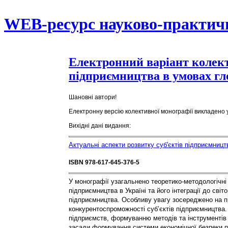
WEB-ресурс науково-практич
Електронний варіант колект
підприємництва в умовах гло
Шановні автори!
Електронну версію колективної монографії викладено у
Вихідні дані видання:
Актуальні аспекти розвитку суб'єктів підприємницт
ISBN 978-617-645-376-5​
У монографії узагальнено теоретико-методологічні
підприємництва в Україні та його інтеграції до сві
підприємництва. Особливу увагу зосереджено на пр
конкурентоспроможності суб’єктів підприємництва. 
підприємств, формуванню методів та інструментів 
засади формування системи економічної безпеки 