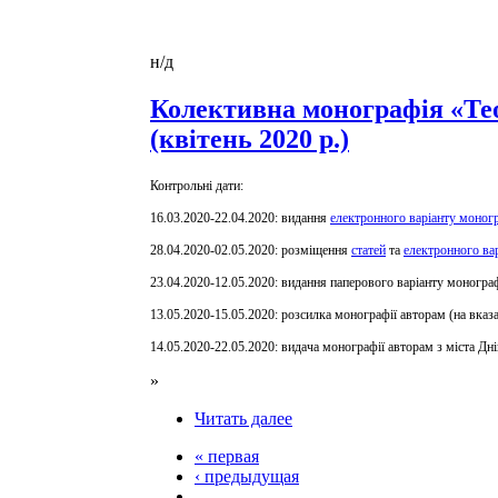
н/д
Колективна монографія «Тео
(квітень 2020 р.)
Контрольні дати:
16.03.2020-22.04.2020: видання
електронного варіанту моног
28.04.2020-02.05.2020: розміщення
статей
та
електронного ва
23.04.2020-12.05.2020: видання паперового варіанту монограф
13.05.2020-15.05.2020: розсилка монографії авторам (на вказа
14.05.2020-22.05.2020: видача монографії авторам з міста Дн
»
Читать далее
« первая
‹ предыдущая
…