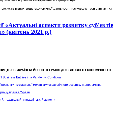
риємств різних видів економічної діяльності, науковцям, аспірантам і ст
ії «Актуальні аспекти розвитку суб'єкті
» (квітень 2021 р.)
НИЦТВА В УКРАЇНІ ТА ЙОГО ІНТЕГРАЦІЯ ДО СВІТОВОГО ЕКОНОМІЧНОГО 
ll Business Entities in a Pandemic Condition
розвитку як складової механізму стратегічного розвитку підприємства
инку праці в Україні
ний, податковий, управлінський аспекти