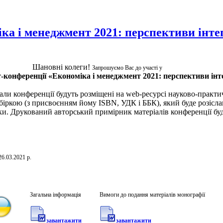
ка і менеджмент 2021: перспективи інтег
Шановні колеги!
Запрошуємо Вас до участі у
-конференції «Економіка і менеджмент 2021: перспективи інте
іали конференції будуть розміщені на web-ресурсі науково-практи
біркою (з присвоєнням йому ISBN, УДК і ББК), який буде розісла
теки. Друкований авторський примірник матеріалів конференції б
6.03.2021 р.
Загальна інформація
Вимоги до подання матеріалів монографії
завантажити
завантажити