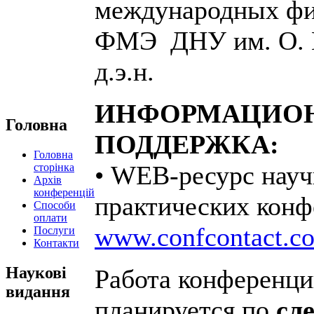
международных фи
ФМЭ ДНУ им. О. Г
д.э.н.
ИНФОРМАЦИО
Головна
ПОДДЕРЖКА:
Головна
• WEB-ресурс науч
сторінка
Архів
конференцій
практических кон
Способи
оплати
www.confcontact.c
Послуги
Контакти
Наукові
Работа конференц
видання
планируется по
сл