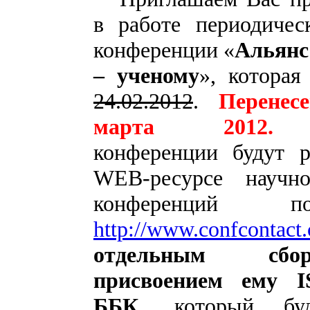
в работе периодичес
конференции
«
Альянс
– ученому
», которая
24.02.2012
.
Перенес
марта 2012.
конференции будут 
WEB-ресурсе научно
конференций 
http://www.confcontact
отдельным сб
присвоением ему
I
ББК
, который буд