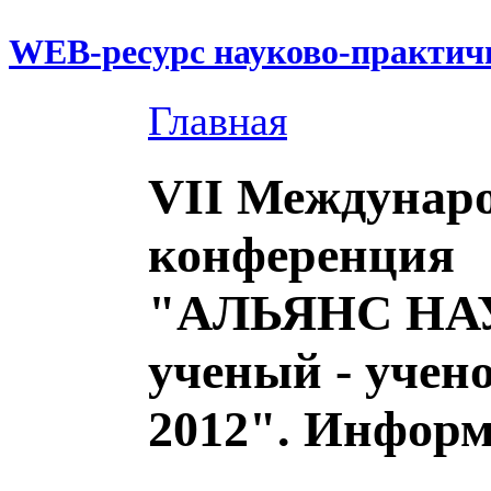
WEB-ресурс науково-практич
Главная
VII Междунар
конференция
"АЛЬЯНС НА
ученый - учено
2012". Инфор