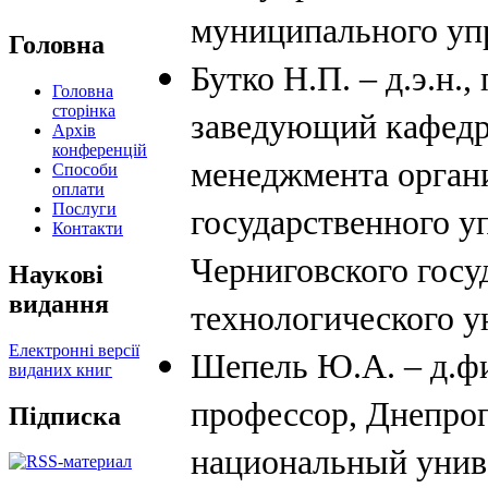
муниципального уп
Головна
Бутко Н.П. – д.э.н.,
Головна
сторінка
заведующий кафед
Архів
конференцій
менеджмента орган
Способи
оплати
Послуги
государственного у
Контакти
Черниговского госу
Наукові
видання
технологического у
Електронні версії
Шепель Ю.А. – д.фи
виданих книг
профессор, Днепро
Підписка
национальный унив