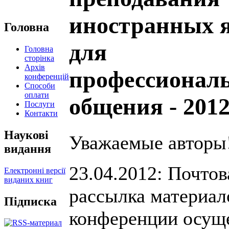
иностранных 
Головна
для
Головна
сторінка
Архів
профессионал
конференцій
Способи
оплати
общения - 201
Послуги
Контакти
Наукові
Уважаемые авторы
видання
23.04.2012: Почтов
Електронні версії
виданих книг
рассылка материал
Підписка
конференции осущ