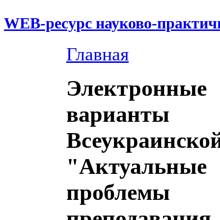
WEB-ресурс науково-практич
Главная
Электронные
варианты
Всеукраинско
"Актуальные
проблемы
преподавания