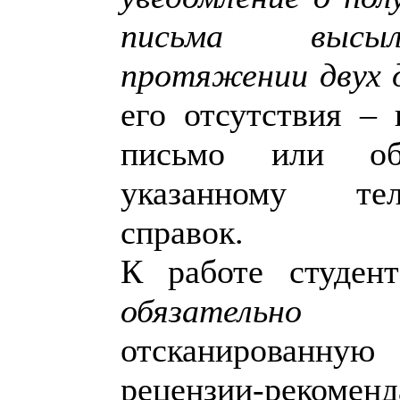
письма высы
протяжении двух 
его отсутствия – 
письмо или об
указанному те
справок.
К работе студен
обязательно
пр
отсканирова
рецензии-рекоменд