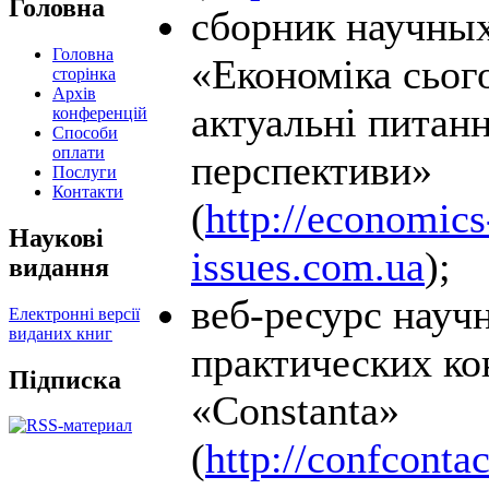
Головна
сборник научных
Головна
«Економіка сьог
сторінка
Архів
актуальні питанн
конференцій
Способи
оплати
перспективи»
Послуги
Контакти
(
http://economics
Наукові
issues.com.ua
);
видання
веб-ресурс науч
Електронні версії
виданих книг
практических к
Підписка
«Constanta»
(
http://confconta