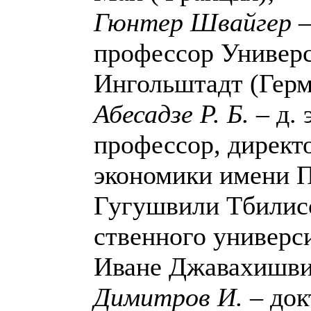
Гюнтер Швайгер 
профессор Универс
Ингольштадт (Герм
Абесадзе Р. Б.
– д. э
профессор, директ
экономики имени П
Гугушвили Тбилисс
ственного универс
Иване Джавахишви
Димитров И.
– док