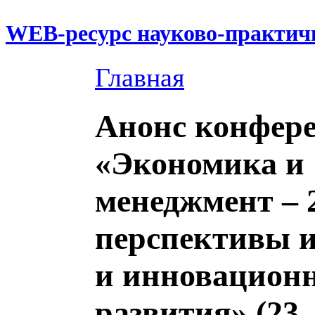
WEB-ресурс науково-практич
Главная
Анонс конфер
«Экономика и
менеджмент – 
перспективы 
и инновацион
развития» (23