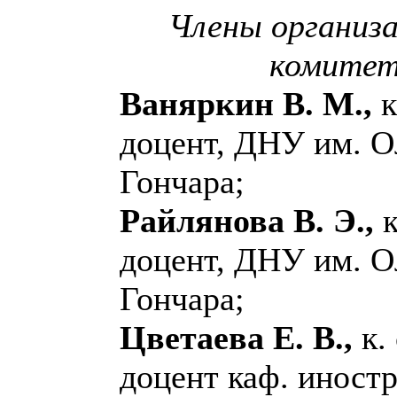
Члены организ
комитет
Ваняркин В. М.,
к
доцент, ДНУ им. О
Гончара;
Райлянова В. Э.,
к
доцент, ДНУ им. О
Гончара;
Цветаева Е. В.,
к. 
доцент каф. иност