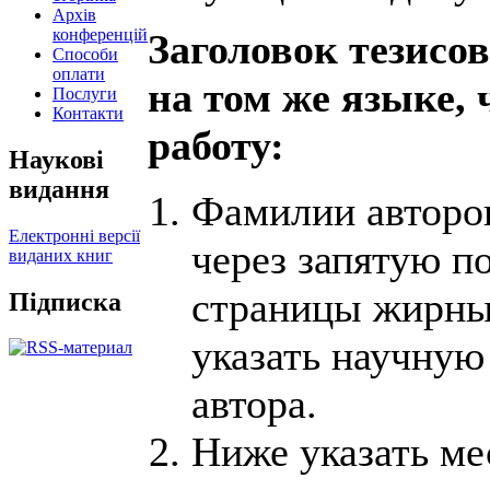
Архів
конференцій
Заголовок тезисо
Способи
оплати
на том же языке, 
Послуги
Контакти
работу:
Наукові
видання
Фамилии авторов
Електронні версії
через запятую п
виданих книг
страницы жирн
Підписка
указать научную
автора.
Ниже указать ме