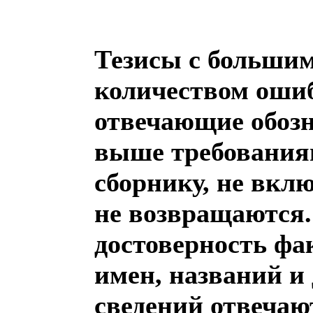
Тезисы с больши
количеством ошиб
отвечающие обоз
выше тре­бо­ва­ни
сборнику, не вкл
не возвращаются.
достоверность фак
имен, названий и
сведений отвечаю