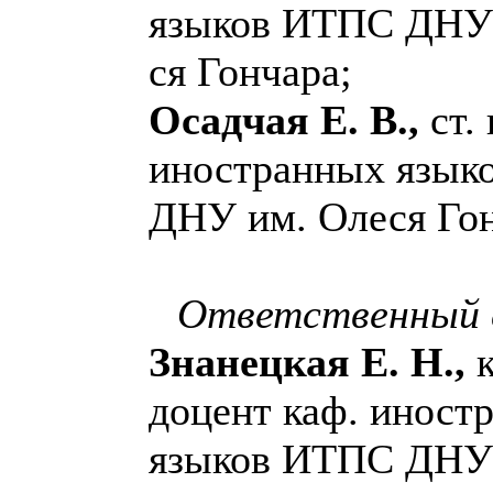
языков ИТПС ДНУ 
ся Гон­чара;
Осадчая Е. В.,
ст. 
иностранных язык
ДНУ им. Оле­ся Гон
Ответственный 
Знанецкая Е. Н.,
к
доцент каф. иност
языков ИТПС ДНУ 