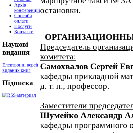
маршрутное такси № 3А
Архів
остановки.
конференцій
Способи
оплати
Послуги
Контакти
ОРГАНИЗАЦИОННЫ
Наукові
Председатель организац
видання
комитета:
Самохвалов Сергей Ев
Електронні версії
виданих книг
кафедры прикладной мат
Підписка
д. т. н., профессор.
Заместители председател
Шумейко Александр А
кафедры программного 