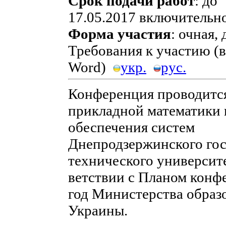
Срок подачи работ
: до
17.05
.2017 включительно
Форма участия
: очная,
Требования к участию (
Word)
укр.
рус.
Конференция проводитс
прикладной математики 
обес­печения систем
Днепродзержинского гос
техни­ческого университе
ветствии с Планом конф
год Министерства образ
Украины.