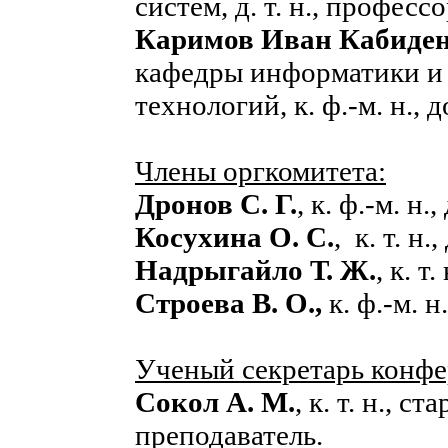
систем, д. т. н., профессо
Каримов Иван Кабиде
кафедры информатики и
технологий, к. ф.‑м. н., д
Члены оргкомитета:
Дронов С. Г.
, к. ф.-м. н.
Косухина О. С.
, к. т. н.
Надрыгайло Т. Ж.
, к. т
Строева
В. О.,
к. ф.-м. н
Ученый секретарь конфе
Сокол А. М.
, к. т. н., с
преподаватель.