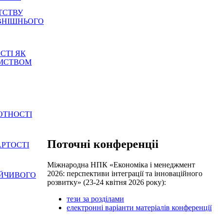
ТСТВУ
ВНІШНЬОГО
СТІ ЯК
ЄМСТВОМ
ОТНОСТІ
Поточні конференціі
АРТОСТІ
Міжнародна НПК «Економіка і менеджмент
2026: перспективи інтеграції та інноваційного
ОЙЧИВОГО
розвитку» (23-24 квітня 2026 року):
тези за розділами
електронні варіанти матеріалів конференції