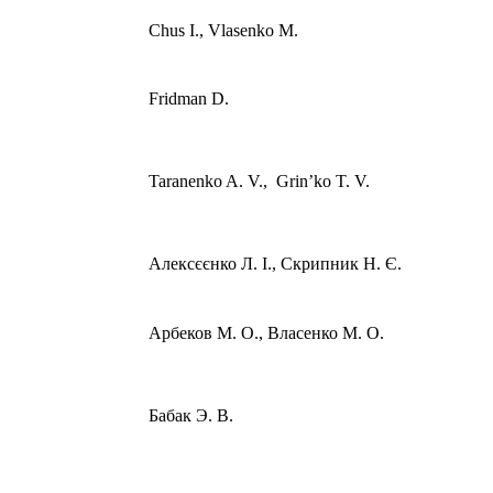
Chus І., Vlasenko M.
Fridman D.
Taranenko A. V., Grin’ko T. V.
Алексєєнко Л. І., Скрипник Н. Є.
Арбеков М. О., Власенко М. О.
Бабак Э. В.