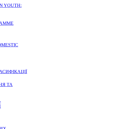
N YOUTH:
RAMME
OMESTIC
АСИФІКАЦІЇ
НЯ ТА
-
Я
НИХ