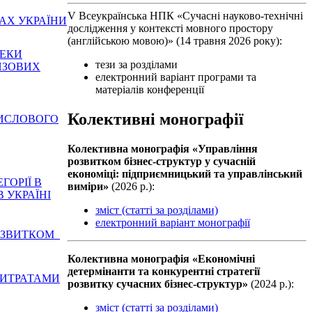
V Всеукраїнська НПК «Сучасні науково-технічні
АХ УКРАЇНИ
дослідження у контексті мовного простору
(англійською мовою)» (14 травня 2026 року):
ПЕКИ
тези за розділами
ИЗОВИХ
електронний варіант програми та
матеріалів конференції
Колективні монографії
ИСЛОВОГО
Колективна монографiя «Управління
розвитком бізнес-структур у сучасній
економіці: підприємницький та управлінський
ГOРIЇ В
виміри»
(2026 р.):
 УКРАЇНI
зміст (статті за розділами)
електронний варіант монографії
РОЗВИТКОМ
Колективна монографiя «Економічні
детермінанти та конкурентні стратегії
ВИТРАТАМИ
розвитку сучасних бізнес-структур»
(2024 р.):
зміст (статті за розділами)