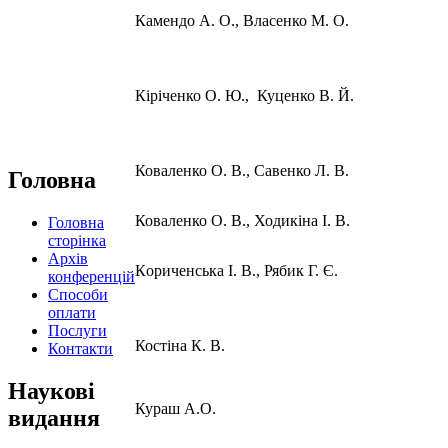
Камендо А. О., Власенко М. О.
Кіріченко О. Ю., Куценко В. Й.
Коваленко О. В., Савенко Л. В.
Головна
Коваленко О. В., Ходикіна І. В.
Головна
сторінка
Архів
Кoриченська I. В., Рябик Г. Є.
конференцій
Способи
оплати
Послуги
Костіна К. В.
Контакти
Наукові
Кураш А.О.
видання