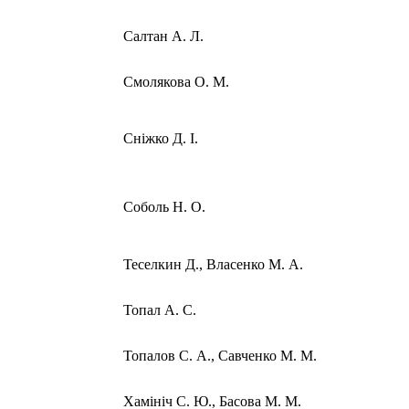
Салтан А. Л.
Смолякова О. М.
Сніжко Д. І.
Соболь Н. О.
Теселкин Д., Власенко М. А.
Топал А. С.
Топалов С. А., Савченко М. М.
Хамініч С. Ю., Басова М. М.