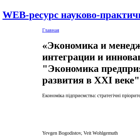
WEB-ресурс науково-практич
Главная
«Экономика и менедж
интеграции и иннова
"Экономика предприя
развития в XXI веке"
Економіка підприємства: стратегічні пріорит
Yevgen Bogodistov, Veit Wohlgemuth