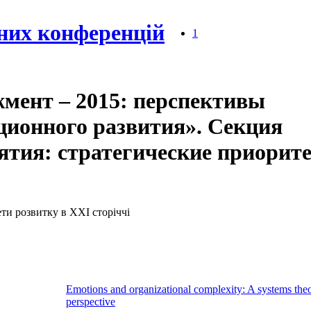
них конференцій
1
мент – 2015: перспективы
ционного развития». Секция
тия: стратегические приорит
ети розвитку в XXI сторіччі
Emotions and organizational complexity: A systems theo
perspective