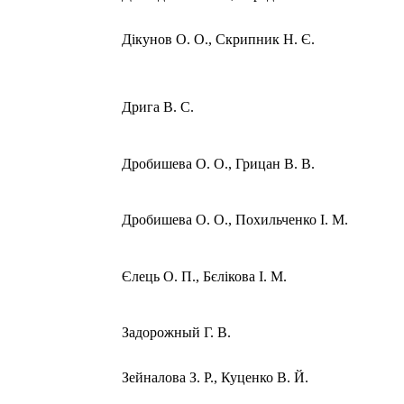
Дікунов О. О., Скрипник Н. Є.
Дрига В. С.
Дробишева О. О., Грицан В. В.
Дробишева О. О., Похильченко І. М.
Єлець О. П., Бєлікова І. М.
Задорожный Г. В.
Зейналова З. Р., Куценко В. Й.