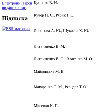
Куценко В. Й.
Електронні версії
виданих книг
Кучер Н. С., Рябик Г. Є.
Підписка
Лизньова А. Ю., Шукаєва К. Ю.
Литвиненко В. М.
Литвиненко В. О., Власенко М. О.
Майковська М. В.
Макаренко С. М., Рябцева Т. О.
Міщенко К. П.