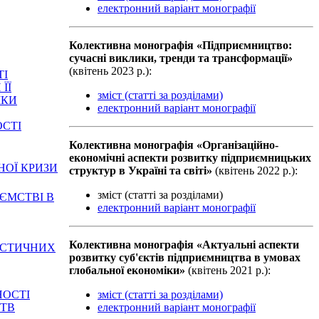
електронний варіант монографії
Колективна монографiя «Підприємництво:
сучасні виклики, тренди та трансформації»
(квiтень 2023 р.):
ТІ
ЇЇ
зміст (статті за розділами)
ІКИ
електронний варіант монографії
ОСТІ
Колективна монографiя «Організаційно-
економічні аспекти розвитку підприємницьких
НОЇ КРИЗИ
структур в Україні та світі»
(квiтень 2022 р.):
зміст (статті за розділами)
ЄМСТВІ В
електронний варіант монографії
Колективна монографiя «Актуальні аспекти
ИСТИЧНИХ
розвитку суб'єктів підприємництва в умовах
глобальної економіки»
(квiтень 2021 р.):
зміст (статті за розділами)
НОСТІ
електронний варіант монографії
СТВ