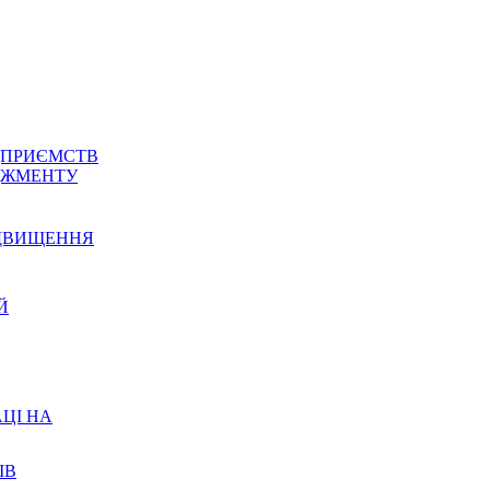
ДПРИЄМСТВ
ДЖМЕНТУ
ІДВИЩЕННЯ
Й
ЦІ НА
ІВ