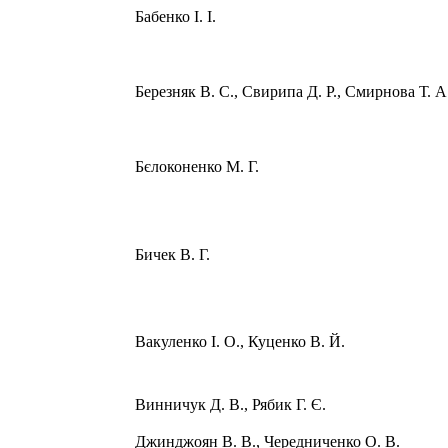
Бабенко І. І.
Березняк В. С., Свирипа Д. Р., Смирнова Т. А
Бєлоконенко М. Г.
Бичек В. Г.
Вакуленко І. О., Куценко В. Й.
Винничук Д. В., Рябик Г. Є.
Джинджоян В. В., Чередниченко О. В.