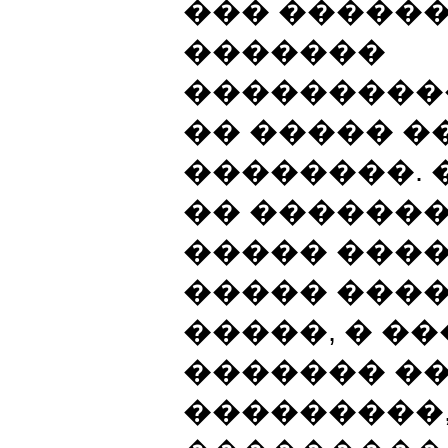
��� �������
�������
���������
�� ����� 
��������. 
�� �������
����� ���
����� ���
�����, � �
������� �
���������,