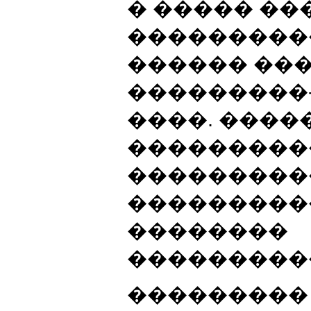
� ����� �
���������
������ ��
���������
����. ����
���������
���������
���������
��������
���������
���������