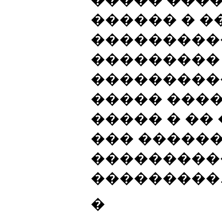
������ � �
���������
���������
���������
����� ���
����� � ��
��� ������
���������
���������
�