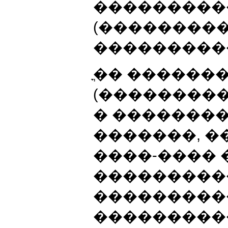
���������
(���������
����������
ֳ�� ������
(���������
� �������
�������, �
����-���� 
���������
���������
���������