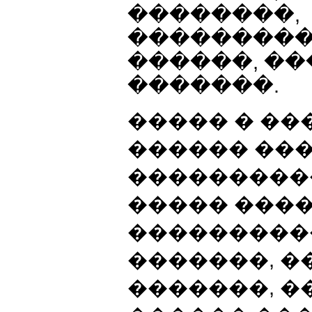
��������,
��������
������, �
�������.
����� � �
������ ��
���������
����� ���
����������
�������, �
�������, �