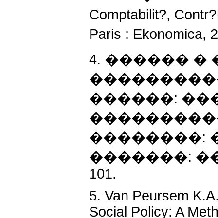
Comptabilit?, Contr?
Paris : Ekonomica,
4. ������ � �
���������
������: ��
���������
��������: 
�������: ����
101.
5. Van Peursem K.A.
Social Policy: A Met