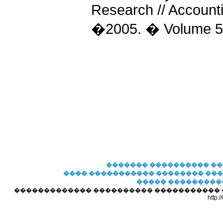
Research // Accounti
�2005. � Volume 5.
�������
���������� �
���� �����������
�������� ��
����� ���������
������������� ���������� ����������� ��� 
http: