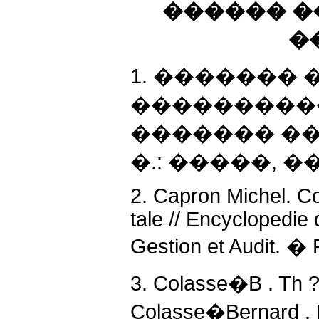
������ �
�
1. ������� �
����������
������� ��
�.: �����, ���
2. Capron Michel. Co
tale // Encyclopedie
Gestion et Audit. � 
3. Colasse�B . Th ?
Colasse�Bernard . 