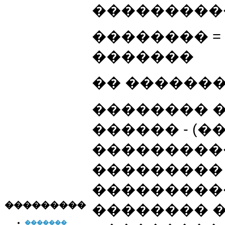
���������
�������� =
�������
�� �������
�������� �
������ - (
����������
��������� 
���������
���������
�������� �
�������