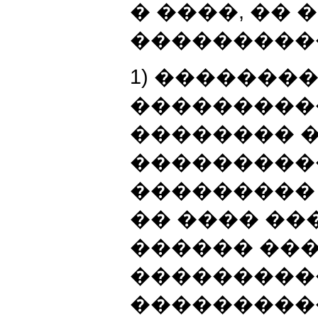
� ����, ��
����������
1) �������
����������
�������� 
���������
���������
�� ���� ��
������ ��
���������
���������