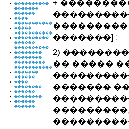
+ ��������
����������
�������
���������
������
����
����������
�����������
�����
�����������
�������] ;
����������
������
����������
2) �������
��������
��������
�� ����� �
���������
�����������
�������
����������
������
����
������� �
��������
������
���������
��������
������
������
���������
����������