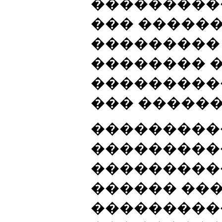
���������
��� �����
���������
�������� 
���������
��� ������
���������
���������
���������
������ ���
���������