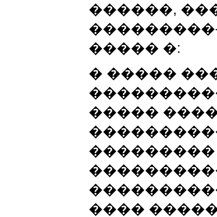
������, ��
���������
����� �:
� ����� ��
���������
����� ����
���������
���������
���������
���������
���� ����