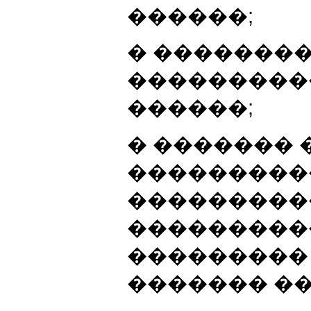
������;
� �������
���������
������;
� �������
���������
���������
����������
���������
������� ��