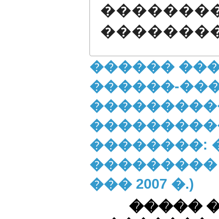
�������
�������
������ ��
������-��
���������
���������
��������: 
��������� �
��� 2007 �.)
����� 