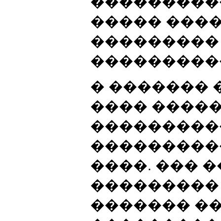
���������
����� ����
���������
���������
� ������� ��
���� ����
���������
����������
����. ��� 
��������� 
������� �