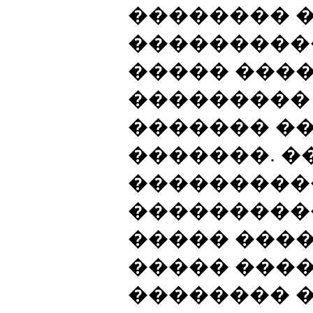
�������� 
���������
����� ����
���������
������� �
�������. �
���������
���������
����� ����
����� ���
�������� 