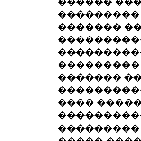
������ ���
���������
������� �
���������
����������
���������
������� ��
���������
���� ����
����������
��������� 
����� ����