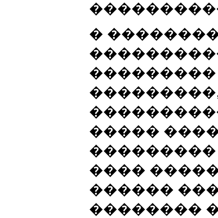
���������
� �������
���������
���������
���������
���������
����� ����
���������
���� �����
������ ��
�������� �