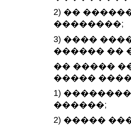
2) �� ����
��������;
3) ���� ��
������ �� 
�� ����� �
����� ����
1) �������
������;
2) ����� ��