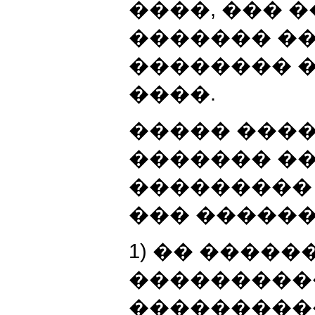
����, ��� 
������� �
�������� 
����.
����� ���
������� �
���������
��� ������
1) �� �����
���������
���������