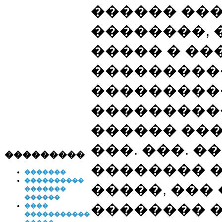
������ ��
��������,
����� � ��
���������
���������
���������
������ ���
���. ���. �
���������
�������� 
�������
����������
�����, ���
�������
������
�������� 
����
�����������