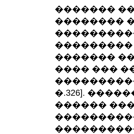
������� �
�������� 
���������
���������
������� �
���� ��� 
����������
�.326]. ����
������ ���
���������
���������