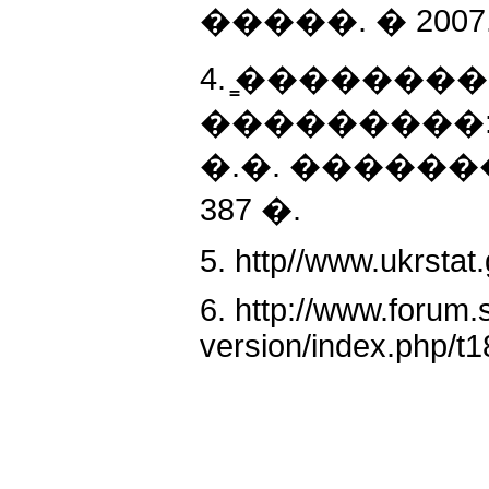
�����. � 2007. 
4. ̳������
���������: 
�.�. ��������
387 �.
5. http//www.ukrstat
6. http://www.forum.s
version/index.php/t1