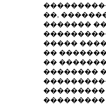
����������
��, ������
������� �
���������
����� ����
�� �������
�� ������
�������� 
���������
��������� 
���������