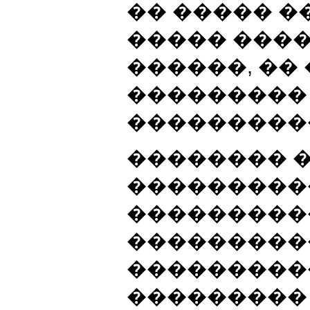
�� ����� �
����� ����
������, ��
��������� 
���������
�������� 
���������
���������
���������
����������
���������