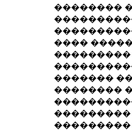
�������� 
���������
���������
���� ����
���������
���������
������� �
�������� 
���������
���������
���������