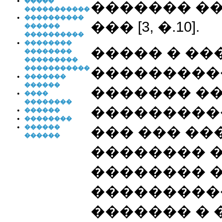
�����
������� ��
�����������
����������
��� [3, �.10].
������
����������
��������
����� � ��
��������
���������
�����������
�����������
�������
������
������� �
����
��������
�����������
������
��������
������
��� ��� ��
������
�������� ��
�������� 
���������
������� � 