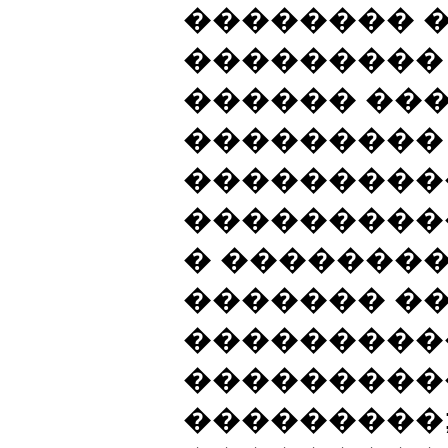
�������� 
���������
������ ��
��������� 
���������
���������
� �������
������� ��
���������
���������
���������