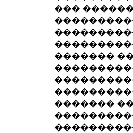
��� ������
���������
���������
���������
������� �
���������
���������
���������
������� �
���������
����������