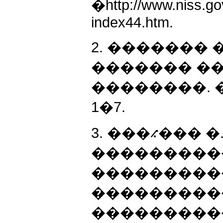
�http://www.niss.go
index44.htm.
2. ������� 
������� ��
��������. � 20
1�7.
3. ���⳺��� 
���������
���������
����������
����������