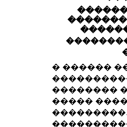
������
�������
������
�������
� ������ 
���������
�������� 
����� ���
���������.
���������