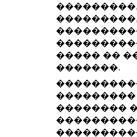
���������,
���������,
���������
���������
����� �� 
�������.
���������
���������
�������� 
���������
���������