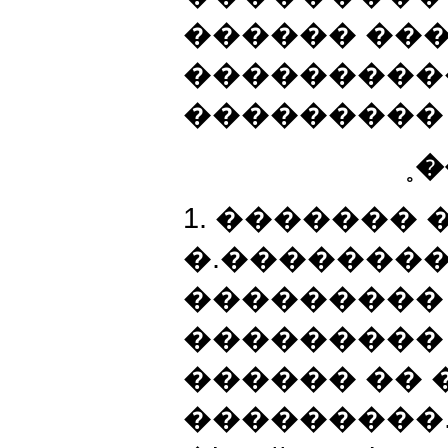
������ ����
����������
��������� �
˳
1. ������� 
�.�������
���������
���������
������ �� 
���������