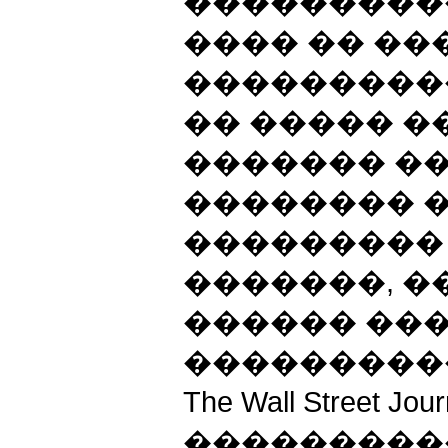
����������
���� �� �
����������
�� ����� �
������� �
�������� 
���������
�������, �
������ ��
����������� Th
The Wall Street J
���������