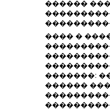
������ ���
���������
���������
���� � ��
����������
���������
���������
�������: �
������ ��
���������
���������