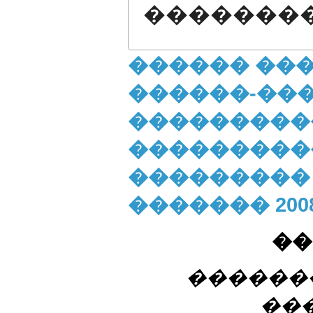
�������
������ ��
������-��
���������
���������
��������� X
������� 200
��
������
��