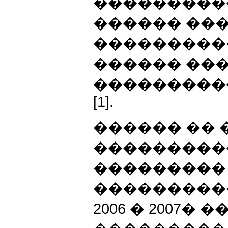
���������
������ ��
���������
������ ��
���������
[1].
������ ��
���������
���������
���������
2006 � 2007�