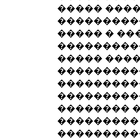
����� ���
���������
����� � ��
���������
����� ���
���������
���������
���������
�������� 
���������
���������