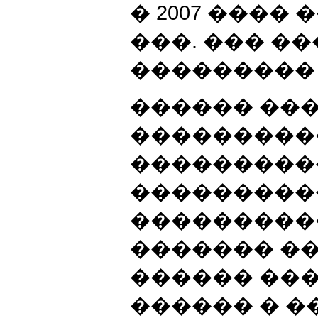
� 2007 ���� 
���. ��� �
���������
������ ��
���������
���������
���������
����������
������� ��
������ ��
������ � �