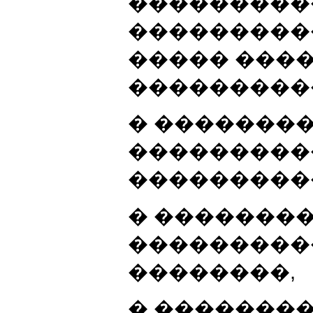
���������
���������
����� ���
���������� 
� ��������
���������
���������
� ��������
���������
��������,
� �������