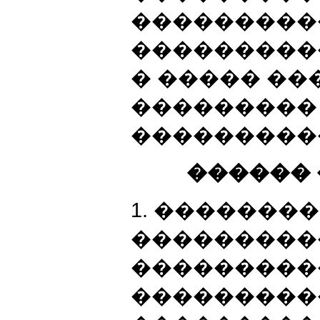
���������
���������
� ����� ��
���������
���������
������
1. �������
���������
���������
���������