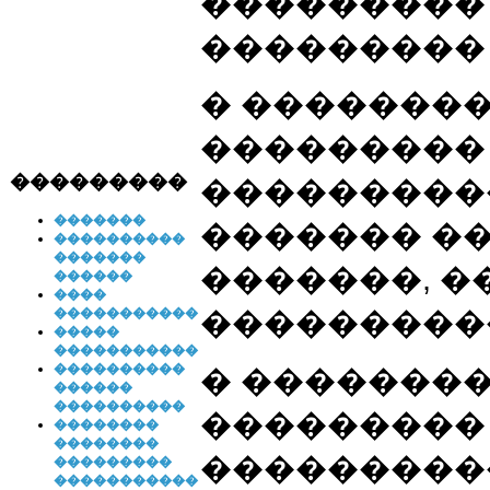
���������
���������
� �������
���������
���������
���������
�������
������� �
����������
�������
�������, 
������
����
�����������
���������
�����
�����������
����������
� �������
������
����������
���������
��������
��������
���������
���������
�����������