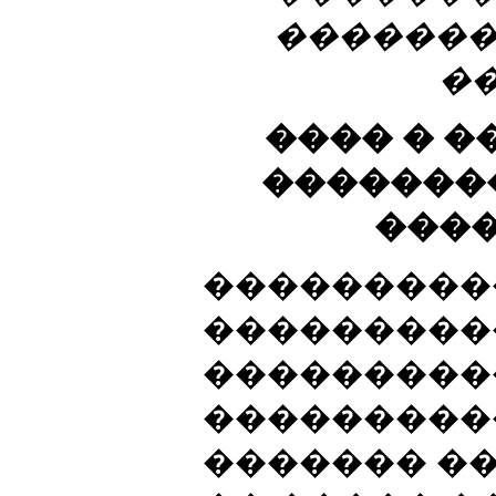
�������
�
���� � �
�������
���
���������
���������
���������
���������
������� ��