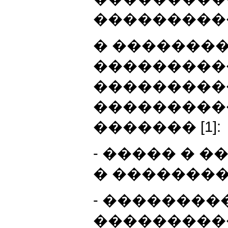
�����������
� �������
���������
���������
���������
������� [1]:
- ����� � 
� ��������
- ��������
���������