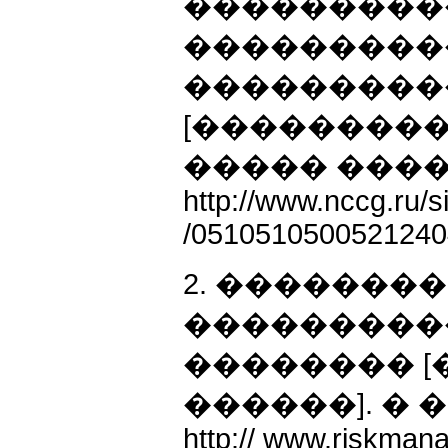
����������
���������
����������. 
[���������
����� ����
http://www.nccg.ru/s
/0510510500521240
2. �������
���������
�������� 
������]. � 
http:// www.riskmana