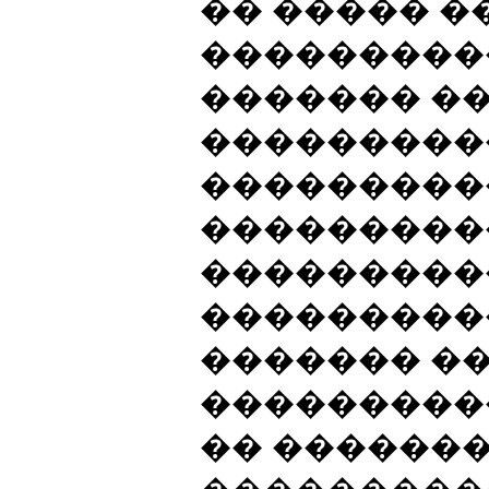
�� ����� 
���������
������� �
���������
���������
���������
���������
���������
������� ��
���������
�� �������