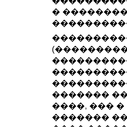
���������
� �������
���������
���������
(���������
���������
���������
�����������
������� �
����, ��� 
������� ��