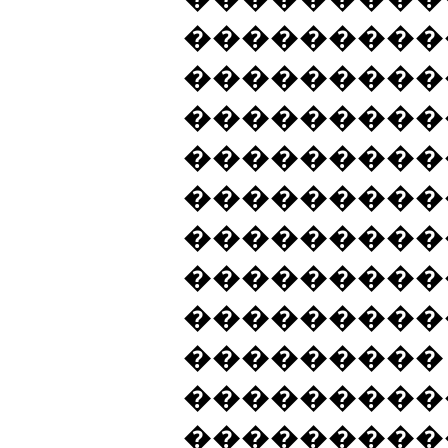
���������
���������
����������
���������
���������
���������
���������
���������
���������
���������
���������