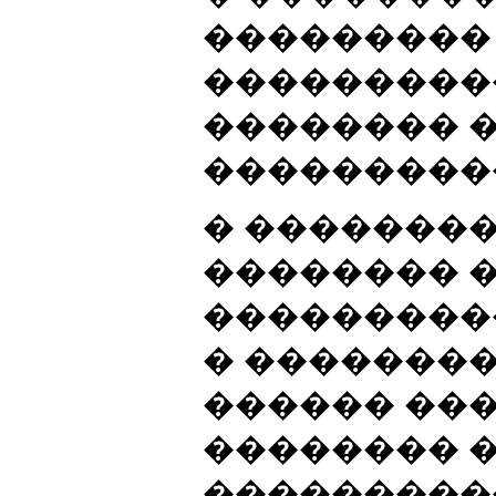
���������
���������
�������� 
���������
� �������
�������� 
���������
� ��������
������ ��
�������� 
���������