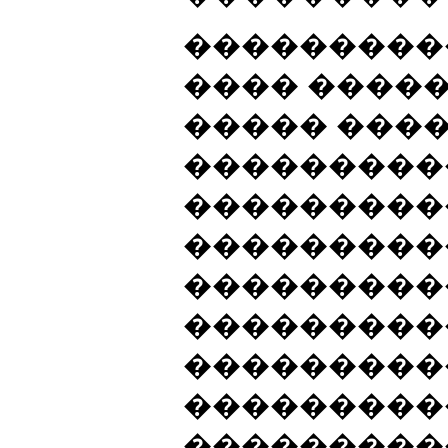
����������
���� ����
����� ����
���������
���������
���������
���������
���������
���������
���������
���������