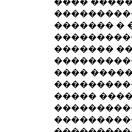
���� ����
���������
������� �
���������
������� �
����������
���� ����
����������
����� ���
���������
���������
���������