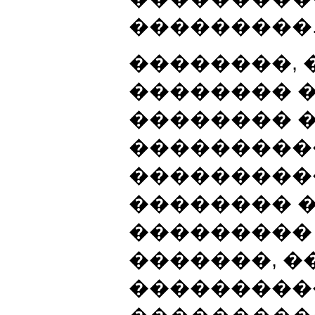
���������
��������,
�������� 
�������� 
���������
���������
�������� 
���������
�������, �
���������