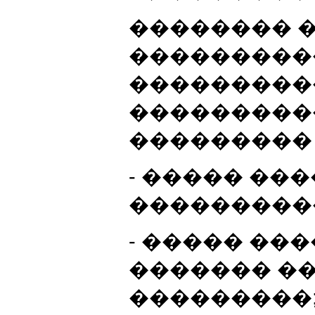
�������� 
���������
���������
���������
��������� 
- ����� ��
���������
- ����� ��
������� �
���������