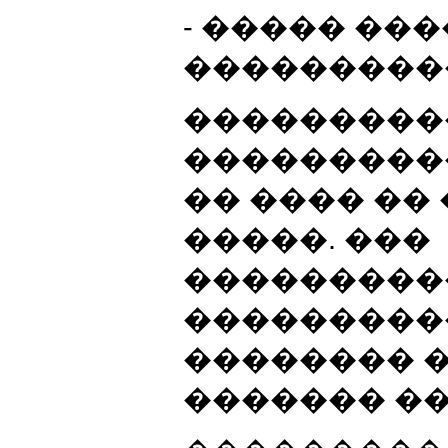
- ����� ��
���������
���������
���������
�� ���� ��
�����. ���
���������
���������
�������� 
������� �