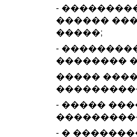
- ��������
������ ��
�����;
- ��������
�������� 
����� ����
�����������
- ����� ��
���������
- � ������