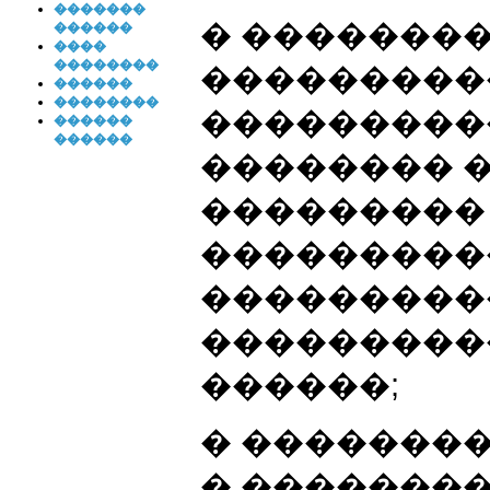
�������
� �������
������
����
��������
���������
������
��������
���������
������
������
�������� 
���������
���������
���������
���������
������;
� ��������
� �������