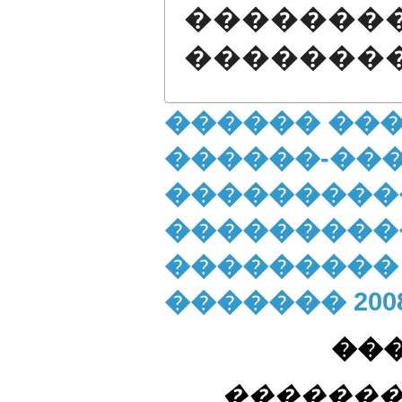
�������
�������
������ ��
������-��
���������
���������
��������� X
������� 200
���
�������