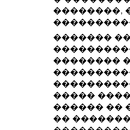
��������,
���������
������� �
���������
�������� 
���������
���������
����� ���
������ �� 
�� �������