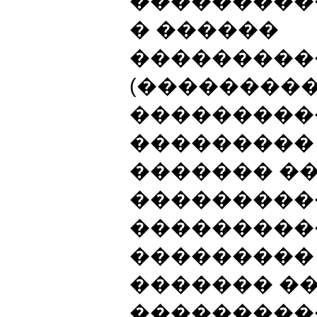
���������
� ������
���������
(���������
���������
��������� 
������� ��
���������
����������
���������
������� �
���������