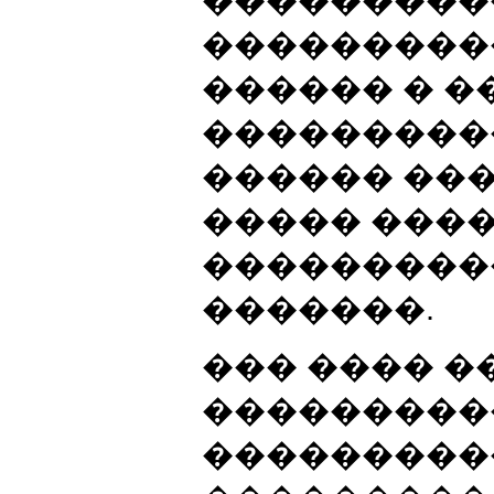
���������
���������
������ � �
���������
������ ��
����� ���
���������
�������.
��� ���� 
���������
���������