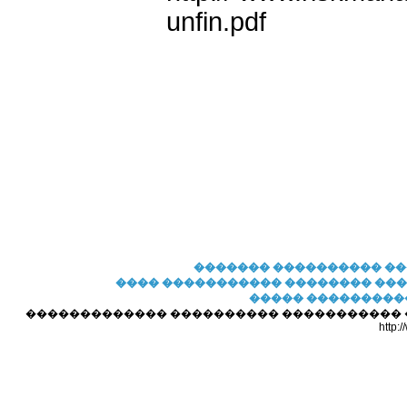
unfin.pdf
�������
���������� �
���� �����������
�������� ��
����� ���������
������������� ���������� ����������� ��� 
http: