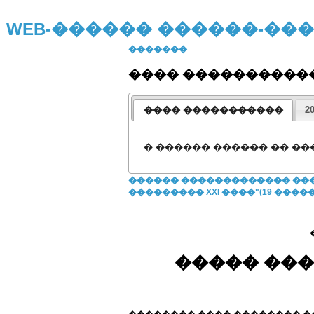
WEB-������ ������-�
�������
���� ����������
���� �����������
2
� ������ ������ �� �
������ ������������� ��
��������� XXI ����"(19 �����
����� ��