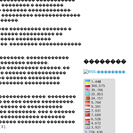
������������ �����������
� �������� � ��������
� ������� ������������-
�, ��������� �������������
������.
�� ��������� ������� �
������ ���������� ��
����� ����������
���. �������� ������������
 �������, ������������
��������
������� ������,
� ��������� ������, ��
�� ������ �����������
�� ������ ���������
�������� ����������
��������� ����: ��������
 �� ��� ����� ���������,
� ����� �� ����������
� ��������, ��� � ������
� ����������� �������
������ �������� ��������
] .