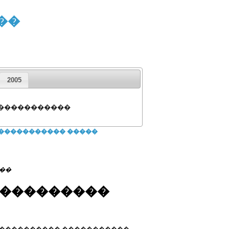
��
2005
 �����������
������������ �����
��
����������