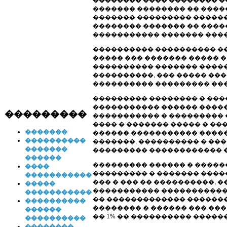
�������� ���� �������� �
������� �������� �� ����
������� ��������� ������
�������� ������� �� �����
����������� ������� ����
���������� ���������� ��
����� ��� ������� ����� 
���������� ������� �����
����������, ��� ����� ��
���������� ��������� ���
��������� �������� � ���
����������� ������ ����
���������
����������� � ��������� 
���� � ������� ����� � �
�������
������ ����������� �����
����������
�������, ���������� � ��
�������
��������� ������������ 
������
��������� ������ � �����
����
��������� � ������� ����
�����������
��� � ��� �� ����������, 
�����
����������� ����������� 
�����������
�� ������������� �������
����������
�������� � ������ ��� ��
������
�� 1% �� ���������� ������ 
����������
��������