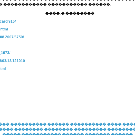
� ������������ ����������� ������.
����˲� ��������
/ card 915/
. html
2.08.2007/3750/
 _1673/
2008/03/13/121010
html
���
���������� ������ ����������
���� ���
����
�������� �������� ��������� �������
����� �����������
������
������� ������