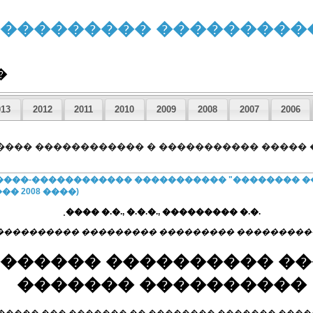
����������� ���������
�
013
2012
2011
2010
2009
2008
2007
2006
����� ������������ � ����������� �����
����-������������ ����������� "�������� 
�� 2008 ����)
˳���� �.�., �.�.�., ��������� �.�.
���������� ��������� ��������� ���������
������� ���������� �
������� ����������