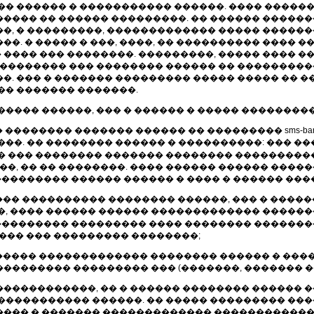
�� ������ � ����������� ������. ���� �����
��� �� ������ ���������. �� ������ �������
�, � ���������, ������������� ����� ������
�. � ����� � ���, ����, �� ���������� ���� 
� ���� ��� ��������. ���������, ����� ���� �
�������� ��� �������� ������ �� ����������
 ��� � ������� ��������� ����� ����� �� ����
�� ������� �������.
���� ������, ��� � ������ � ����� ��������
�������� ������� ������ �� ��������� sms-bank
��. �� �������� ������ � ����������: ��� ��
� ��� �������� ������� �������� ����������
�, �� �� ��������. ���� ������ ������ ������ 
��������� ������ ������ � ���� � ������ ���
��� ���������� �������� ������, ��� � �����
, ���� ������ ������ ������������� �������
���������� ��������� ���� �������� ������
��� ��� ��������� ��������;
����� ������������� �������� ������ � ����
�������� ��������� ��� (�������, ������� ��
 ������������, �� � ������ �������� ������ 
����������� ������. �� ����� ��������� ��
��� � ������� ������������� ������������