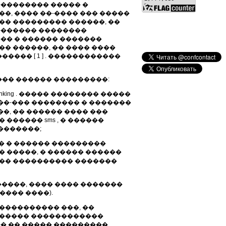
��������� ����� �
�, ���� ��-���� ��� �����
�� ��������� ������, ��
�������� ��������
��� � ������ �������
� ������, �� ���� ����
��� [ 1 ] . ������������
��� ������ ���������:
ing . ����� �������� �����
��-��� �������� � �������
�, �� ������ ���� ���
������ sms , � ������
�������;
� � ������ ���������
 �����, � ������ ������
��� ���������� �������
����, ���� ���� �������
��� ����).
����������� ���, ��
������ ������������
� �� ����� ���������