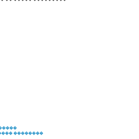
�����
����
��������