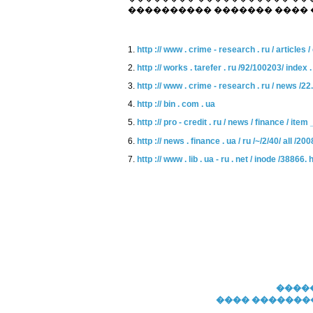
���������� ������� ���� 
1.
http :// www . crime - research . ru / articles 
2.
http :// works . tarefer . ru /92/100203/ index 
3.
http :// www . crime - research . ru / news /2
4.
http :// bin . com . ua
5.
http :// pro - credit . ru / news / finance / item
6.
http :// news . finance . ua / ru /~/2/40/ all /
7.
http :// www . lib . ua - ru . net / inode /38866. 
����
���� �������