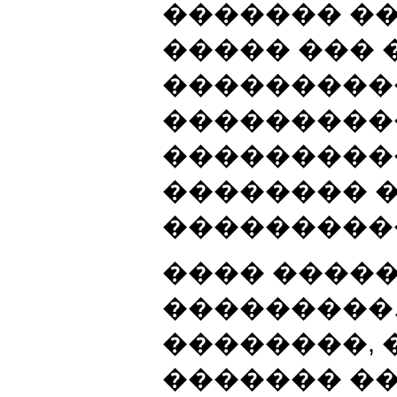
������� �
����� ��� 
�����������
���������
���������
�������� 
�����������
���� �����
���������
��������, 
������� ��