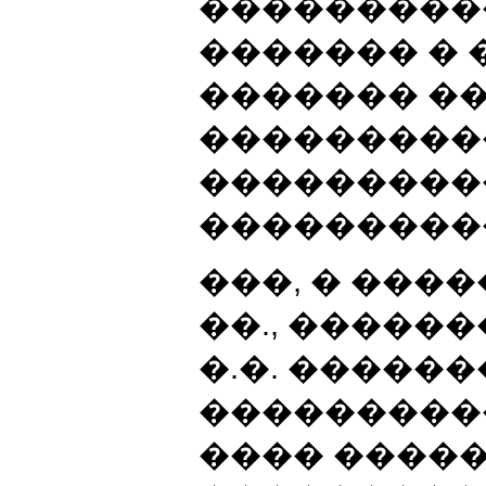
����������
������� �
������� �
���������
���������
���������
���, � ���
��., �����
�.�. �������
���������
���� �����