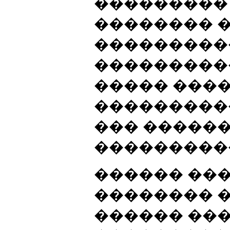
��������� 
�������� 
���������
���������
����� ����
���������
��� �����
���������
������ ��
�������� �
������ ��