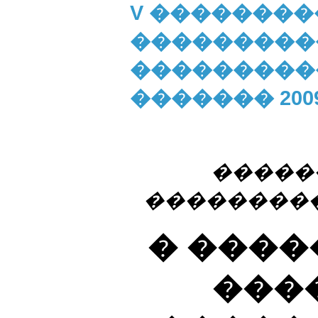
V ��������
���������
����������
������� 2009 
�����
���������
� ����
���