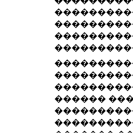
���������
����������
���������
���������
����������
���������
���������
������ ��
���������
���������