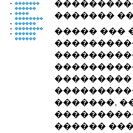
����������
�������
������
������� �
����
��������
������
����� ���
��������
������
������
���������
���������
���������
���������
���������
�������, �
���������
������ ��