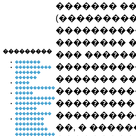
������� �
(���������
���������
�������� �
���������
��� ������
�������
���������
����������
�������
������� �
������
����
�����������
���������
�����
�����������
���������
����������
������
���������
����������
��������
��������
��, � ����
���������
�����������