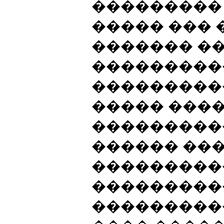
���������
����� ��� 
������� ��
���������
���������
����� ���
���������
������ ��
���������
���������
����������