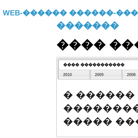
WEB-������ ������-�
�������
���� �
���� �����������
2010
2009
2008
� ������
��������
����� �