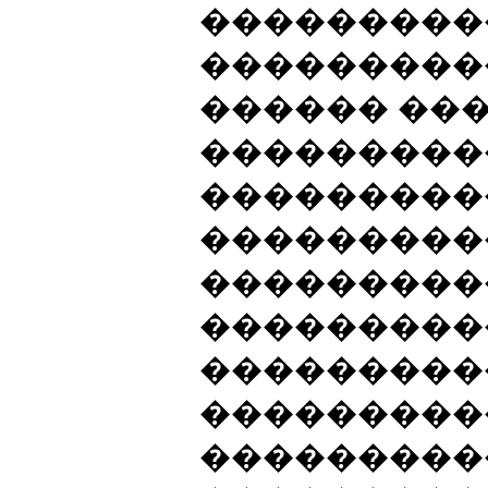
���������
���������
������ ���
���������
���������
���������
���������
���������
���������
���������
���������