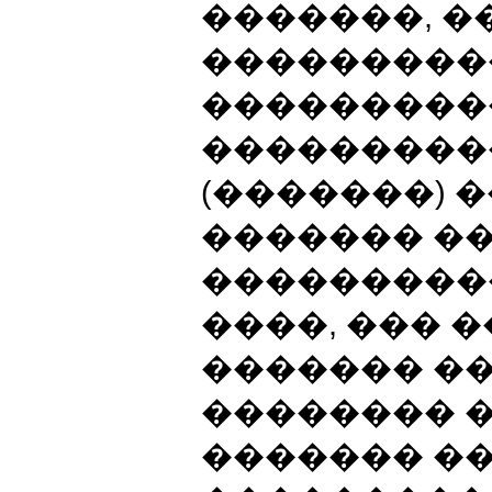
�������, �
���������
����������
���������
(�������) 
������� �
���������
����, ��� 
������� �
�������� 
������� �