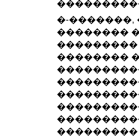
���������
�-�������
�������� 
��������� 
�������� 
���������
���������
���������
���������
����������
���������