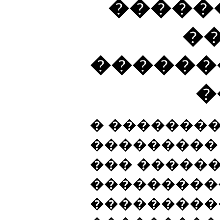
�����
�
������
�
� �������
��������� 
��� �����
���������
���������