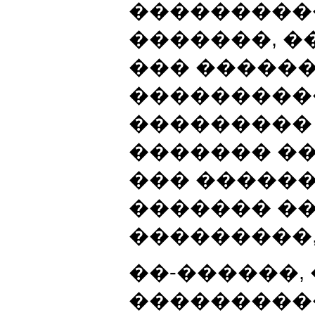
���������
�������, 
��� �����
����������
��������� 
������� �
��� �����
������� �
���������
��-������
���������