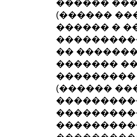
������ ��
(������ �
������ � ��
���������
�� ������
������� �
���������
(������ �
����������
���������
����������
���������