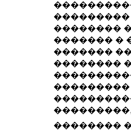
���������
��������� 
�������� 
������� �
������� �
�������� 
���������
���������
���������
���������,
�������� �