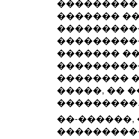
���������
������� ����
���������
���������
������� ��
���������
�������� 
�����, �� 
���������
��-������,
���������