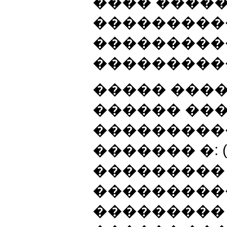
���� �����
���������
���������
���������
����� ����
������ ��
����������
������� �:
���������
���������
��������� 