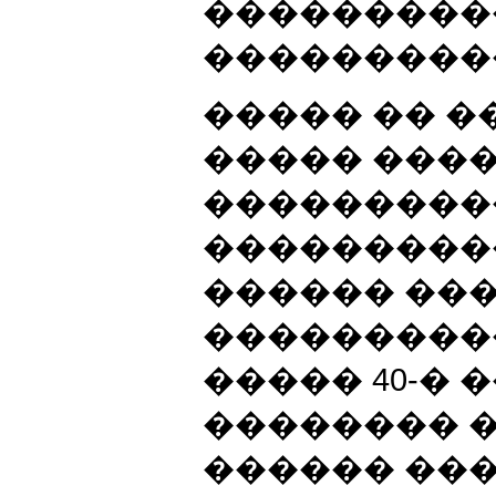
���������
���������
����� �� �
����� ���
���������
���������
������ ��
����������
����� 40-� 
�������� �
������ ��