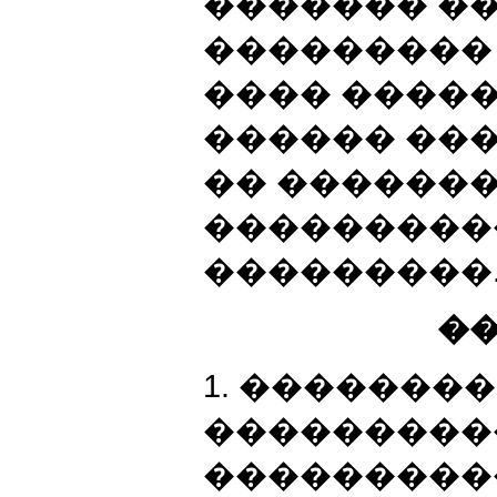
������� ��
���������
���� ����
������ ���
�� ������
���������
���������
��
1. �������
���������
���������