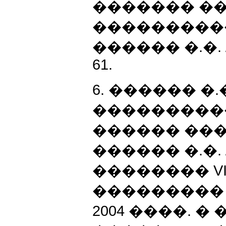
������� �
���������
������ �.�. //
61.
6. ������ 
���������
������ ��
������ �.�. /
�������� V
��������� 
2004 ����. 