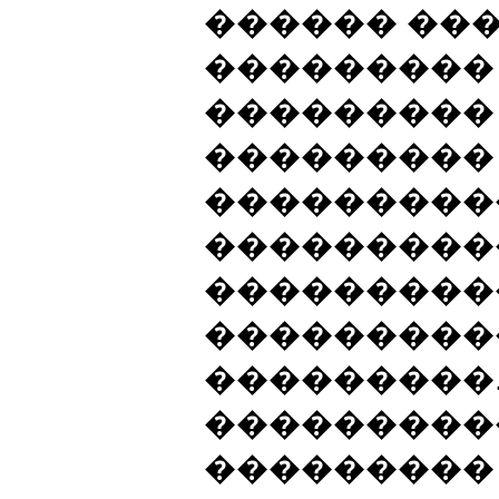
������ ��
��������� 
���������
���������
����������
���������
���������
���������
���������
���������
��������� 