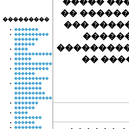
����� ���
�� �����
���������
��� ����
�������
�����
����������
�������
������
���������
����
�����������
�� ���
�����
�����������
����������
������
����������
��������
��������
���������
�����������
�������
������
����
��������
������
��������