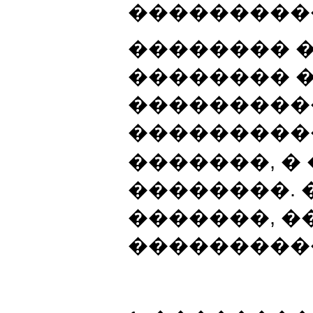
����������
�������� �
�������� �
����������
����������
�������, �
��������. 
�������, �
����������