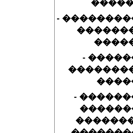
�����
- �������
������
����
- ����
�������
����
- �����
������
�������
�������