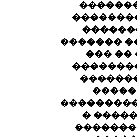
������
��������
������
������� �
��� ��
��������
�������
�����
���������
� ����
�������