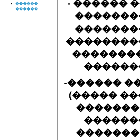
- ������ 
������
������
�������
�������
��������
��������
������
-������ �
(����� �
�������
������
�������