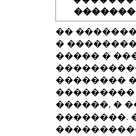
�������
�� �������
� ��������
����� � ��
����������
�������� 
���������
������, � 
��������. 
���������