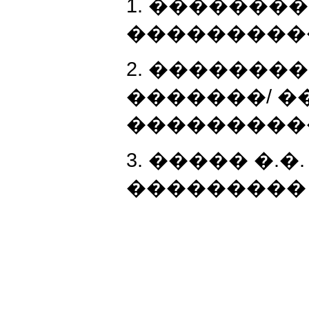
1. �������
������������
2. �������
�������/ ��
������������
3. ����� �.
��������� ��