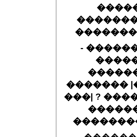
����
�������
��������
- �����
�����
�����
������� |
���| ? ���
�����
�������