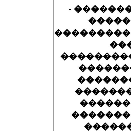
- ������
�����
���������
��
���������
������
�������
�������
������
�������
�����