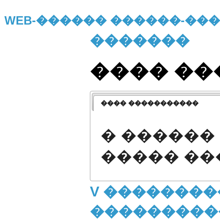
WEB-������ ������-�
�������
���� �
���� �����������
� ������
����� �
V ��������
�����������