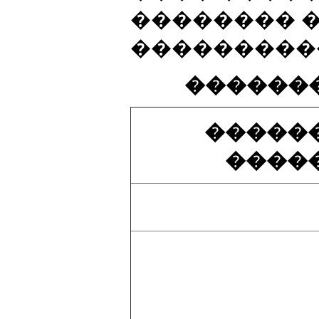
�������� 
����������
�������
�����
����