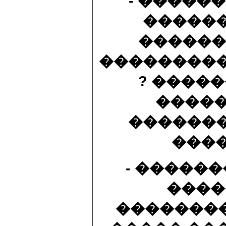
- ������
������
������
���������
? ����
�����
�������
����
- �����
����
�������