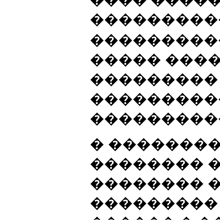
���������
���������
����� ����
���������
���������
����������
� �������
�������� 
�������� 
��������� 