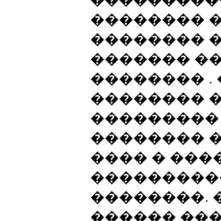
�������� 
�������� �
������� �
�������� .
�������� 
���������
�������� 
���� � ���
���������
��������. 
������ ��