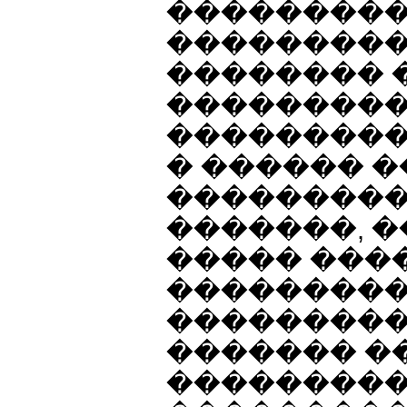
���������
��������
�������� 
��������
����������
� ������ 
���������
�������, 
����� ���
��������
���������
������� �
���������