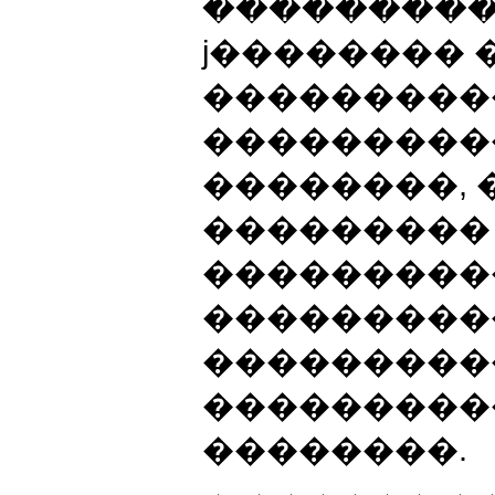
����������
ϳ�������� 
���������
���������
��������, 
���������
���������
���������
���������
�����������
��������.