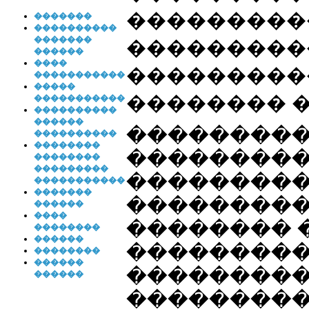
���������
�������
����������
�������
���������
������
����
���������
�����������
�����
�������� ��
�����������
����������
������
��������
����������
��������
��������
��������
���������
���������
�����������
�������
���������
������
����
�������� �
��������
������
��������
��������
������
���������
������
���������