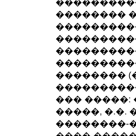
���������
�������� 
���������
����������
���������
���������
�������� (
���������
��� �����: �
�����, �.�.
��������-
���� �����