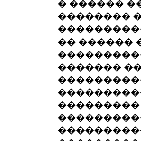
� ������ 
�������� 
���������
�� ������
���������
������� �
���������
���������
���������
���������
���������