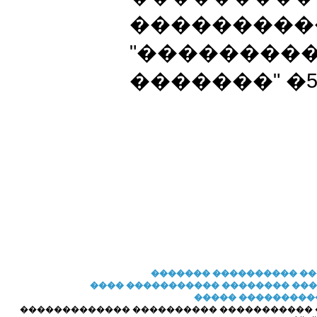
����������
"���������
�������" �5, 
�������
���������� �
���� �����������
�������� ��
����� ���������
������������� ���������� ����������� ��� 