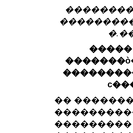
��������
���������
�.�
�����
�������ò�
��������
ϲ��
�� ������
����������
���������