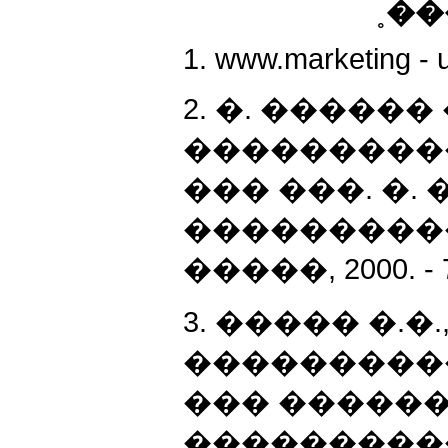
˳�
1. www.marketing -
2. �. �����
���������� 
��� ���. �. 
�����������
�����, 2000. - 
3. ����� �.�.
���������
��� �����
���������