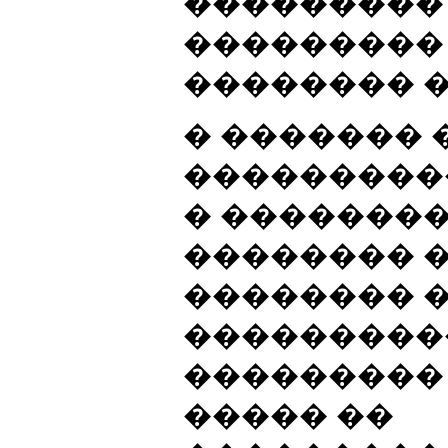
���������
���������
�������� �
� ������� 
���������
� ��������
�������� �
�������� 
����������
���������
����� ��