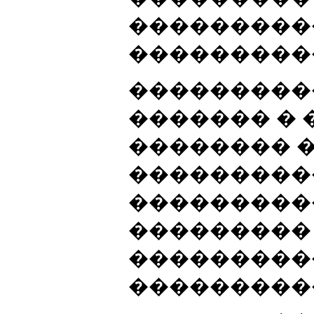
���������
����������
���������
������� � 
�������� 
���������
���������
���������
���������
����������