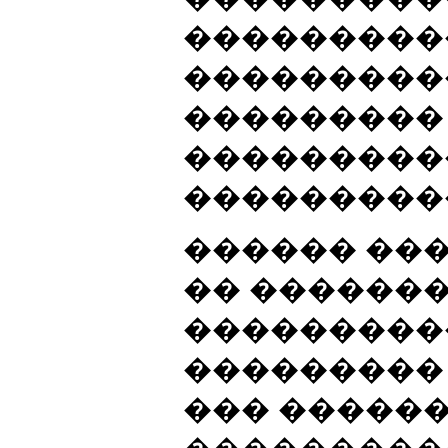
���������
���������
���������
���������
���������
������ ���
�� ������
���������
���������
��� �����