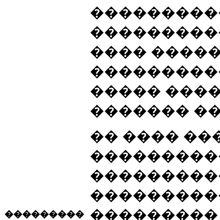
���������
���������
���� �����
����������
����� ����
������� ��
�� ���� ��
���������
���������
����������
���������
���������