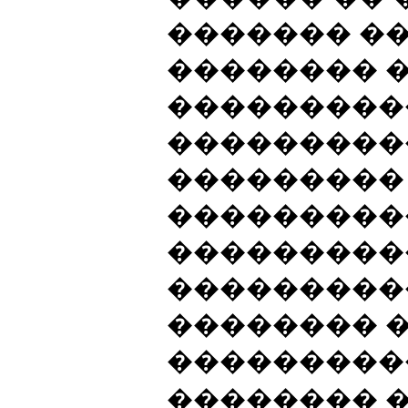
������� ��
�������� �
���������
���������
���������
���������
���������
���������
�������� 
���������
�������� �