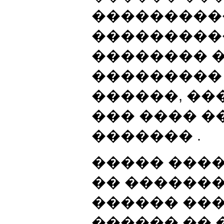
���������
���������
�������� 
���������
������, ��
��� ���� �
������� .
����� ����
�� ������
������ ���
������ �� 