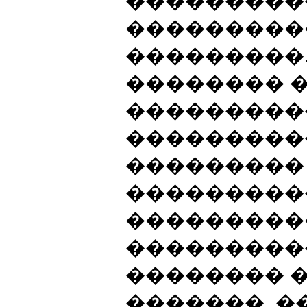
���������
���������
���������.
�������� 
���������
���������
��������� 
����������
���������
���������
�������� 
�������, 