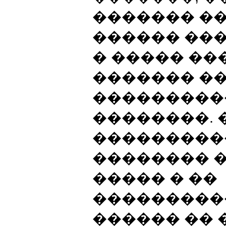
������� �
������ ���
� ����� �
������� �
���������
��������.
���������
�������� 
����� � ��
���������
������ �� 