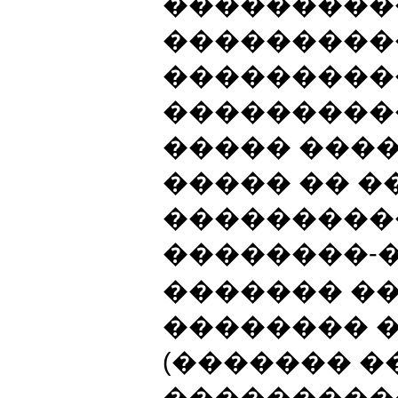
���������
���������
���������
���������
����� ����
����� �� 
���������
��������-
������� �
�������� 
(������� �
����������