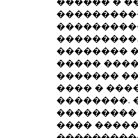
������ � 
���������
���������
���������.
�������� 
����� ���
������� �
���� � ��
��������. 
��������� 
���� ����
���������