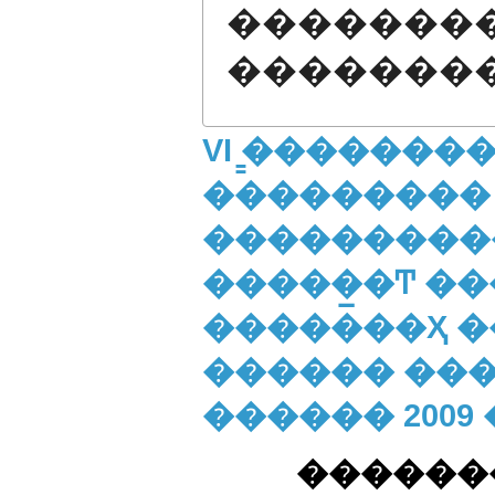
�������
�������
VI ̳�������
���������
����������
�����̲�Ͳ �
�������Ҳ �
������ ����
������ 2009
�������