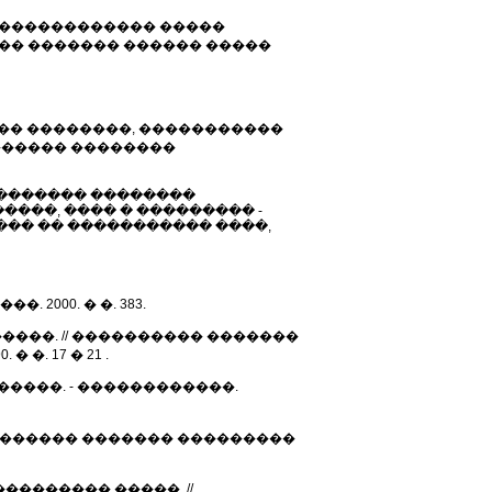
 ������������ �����
�� ������� ������ �����
��� ��������, �����������
������ ��������
�������� ��������
���, ���� � ��������� -
�� �� ����������� ����,
2000. � �. 383.
����. // ���������� �������
. 17 � 21 .
�����. - ������������.
��������� ������� ���������
������� �����. //