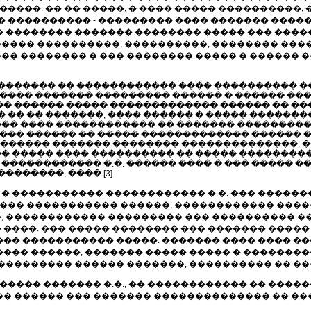
�����. �� �� �����, � ���� ����� ����������,
 ���������� - ��������� ���� ������� �����
 �������� ������� �������� ����� ��� ����
���� ����������, ����������, �������� ������
� �������� � ��� �������� ����� � ������ �
� ������� �� ������������ ���� ���������� 
����� ������� ��������� ������ � ������ ��
� ������ ����� ������������� ������ �� ��
� �� �� �������, ���� ������ � ����� �����
���� ���� ������������ �� ������� ��������
���� ������ �� ����� ������������� ������ 
������� ������� �������� ��������������. 
�� ����� ���� ���������� �� ����� ���������
������������ �.�. ������ ���� � ��� ����� ��
������, ����.[3]
 � ����������� ������������ �.�. ��� �����
������ ����������� ������, ������������ ���
 ������������ ��������� ��� ���������� �
����. ��� ����� �������� ��� ������� ����
�� ����������� �����. ������� ���� ���� ��
����� ������, ������� ����� ����� � �������
��������� ������ �������, ���������� �� ��
����� ������� �.�., �� ������������ �� ���
� ������ ��� ������� �������������� �� �