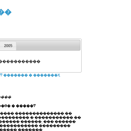
��
2005
 �����������
Ͳ ������� � �������Ҳ
����
��Ѳ� � �����Ͳ
 ����� �������������� ��
 ��������� � ����������� ��
����� ������, ��� ������
������������ ���������
������ �������