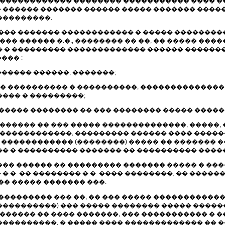
������������ �������� ����������� ���� ���
������ ������� ������ ����� ������� �����
���������.
��� ������� ������������ � ����� ��������
�� ������ �.�., �������� �� ��, �� ����� ���
� � ��������� ������������� ������ ������
��� :
������ ������, �������;
�� ���������� � ����������, ��������������
��� � ���������;
����� �������� �� ��� �������� ����� �����
�������� �� ��� ����� ��������������, �����,
 ������������, ��������� ������ ���� ����
� ������������ (��������) ����� �� ������� 
� � ���������� ������� �� ���������� ����
�� ������ �� ��������� ������� ����� � ��
 �.�. �� �������� �.�. ���� ��������, �� ���
� ����� ������� ���.
���������� ��� ��, �� ��� ����� �����������
���������) ��� ����� �������� ����� �����
������ �� ���� �������, ��� ����������� � �
���������, � ����� ���� ������������� �� 