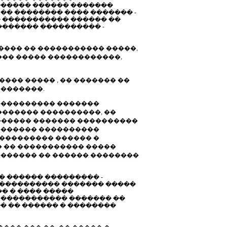
������ ������ �������
�� �������� ���� ������� -
� ����������� ������ ��
������� ���������� -
���� �� ����������� �����,
�� ����� ������������,
���� ����� , �� ������� ��
��������.
 ���������� �������
������ ����������, ��
������� ������� ����������
 ������� ����������
 ��������� ������ �
 �� ����������� �����
������� �� ������ ��������
� ������ ��������� -
����������� ������� �����
� � ���� �����
 ����������� ������� ��
� �� ������ � ��������