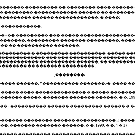
������� ��������� �� �������� ���� ������
�� �������� ������������ ������ �� �������
��������� ������ ������������, � ����:
� �����������,
�� - �� ��������� ��� ����� ��������������
��������, ��������� ������� ���������, ���
�� �� ���������� �������.
��������� � ��������� ����������, ����� �
������������ ��� ��� ��������� ������� ���
����������� ���������� ������, �� ��������
������� �� ������� ���������.
˳��������:
��� ������. // ���������� �������.-�.:���� �����. 
�� ����� ���� �������������� � ����� �������
� �����. ������� ������� ������. � �. 1990. � �
��� - ���������� ������ ��������� ������ � �
��������� �������� ������ �����������. // �
������ ������� ������. � �. 1990. � �. 4 � 17.
������ ��������� ��������� ������� ��������