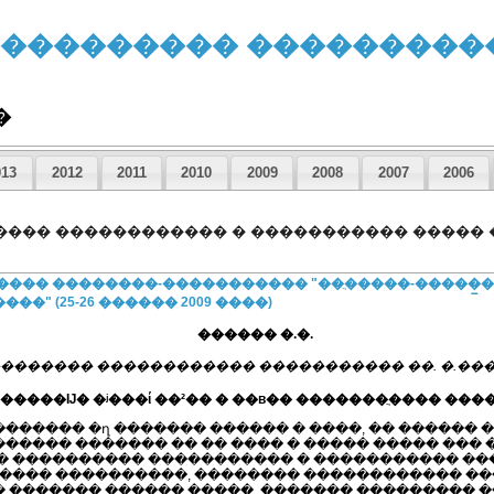
����������� ���������
�
013
2012
2011
2010
2009
2008
2007
2006
����� ������������ � ����������� �����
����� ��������-����������� "��ֲ�����-�����̲�
�" (25-26 ������ 2009 ����)
������ �.�.
������� ������������ ����������� ��. �.��
 �����Ĳ� �ʲ���ί ��²�� � ��в�� �������ֲ���� ���
������ �ղ ������� ������ � ����, �� ������
����� ������� �� �� ���� � ����� ����� ���
� ���������� ����������� � ����������� ���
����� ����������, �������� ������������ �
 ������� ������ �����, ������� ��������� 