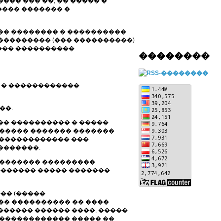
�� ��� ��, �� ����� �
��� ������� �
�� �������� � ����������
���������� (��� ����������)
��� ����������
��������
 � ������������
��.
 �� ���������� � �����
������ ������� �������
������������� ���
�������.
�������� ���������
��������� ����� �������
��� (�����
�� ���������� �� ����
������ ������ ����, �����
������������� ����� ��