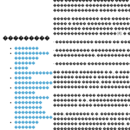
��� �������� ������ ���� 
��������� ������������� 
������������� ����� ���
����� �������� ��� �����
���� � ���� ������� ������
�������� ��������� ����
������������� ����� [4]. � �
���������
- ����������� ����� �� ��
�������
- ���������� ���������� 
����������
������������, ����������
�������
������
- ��������� ������������
����
�� ����� ������� �.�., � �
�����������
������ ����� � ���������
�����
�������� �����, ��� ����
�����������
���������� ��� ���������
����������
������
�������� ���� ����������
����������
������� �.�., ������������
��������
������� ���� ���������� �
��������
���������
���, ������� �.�. ������� 
�����������
���������������� �� ����
�������
������� �������� �����, �
������
�������������� ���� ����