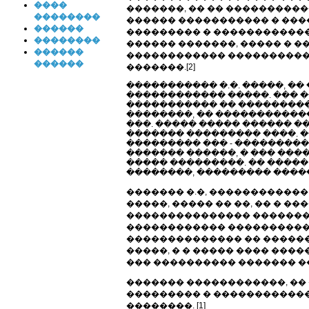
����
�������, �� �� ����������
��������
������ ����������� � ����
������
��������� � ������������
��������
������ �������, ����� � ��
������
������������ �����������
������
�������.[2]
����������� �.�. �����, �
������������ �����. ��� 
����������� �� ���������
��������, �� �����������
���. ����� ����� ������ 
������� ��������� ����. 
��������� ��� - ��������
������� ������, � ��� ���
����� ���������. �� ����� 
��������, ��������� ������
������� �.�, ������������
�����, ����� �� ��, �� � 
��������������� �������,
������������ ���������� 
�������������� �� ������
�����, � � ����� ���� ���
��� ���������� ������� �
������� ������������, �� 
��������� � ������������
��������. [1]