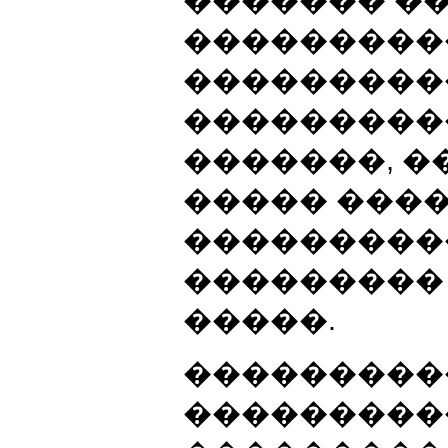
������� �
���������
���������
����������
�������, 
����� ���
����������
���������
�����.
���������
���������