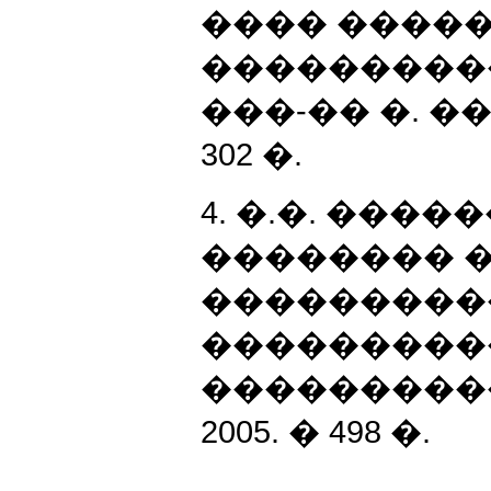
���� �����
���������� /
���-�� �. ���
302 �.
4. �.�. ���
�������� �
���������
���������
����������.
2005. � 498 �.