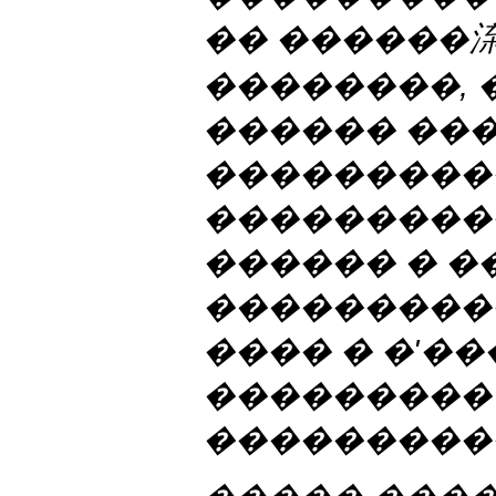
�� ������
��������, 
������ ��
���������
���������
������ � 
���������
���� � �'�
���������
���������