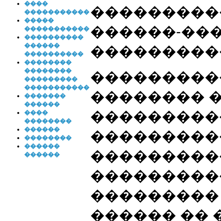
����
���������
�����������
�����
������-���
�����������
����������
������
����������
����������
��������
��������
����������
���������
�����������
�������� �
�������
������
���������
����
��������
������
���������
��������
������
���������
������
���������
���������
������ �� 