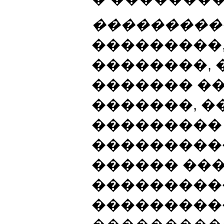
���������
���������,
��������, 
������� �
�������, �
���������
���������
������ ��
���������
����������