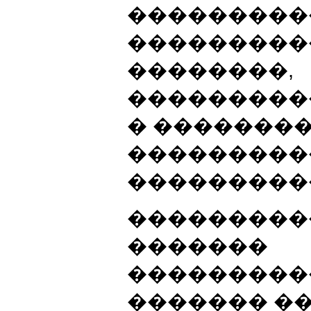
���������
���������
��������,
���������
� ��������
���������
���������
���������
�������
���������
������� ��