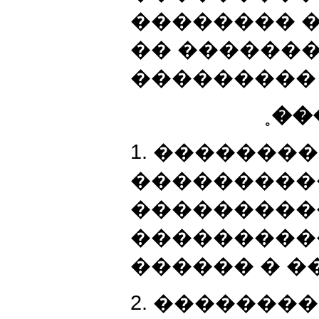
�������� �
�� ������
��������� 
˳��
1. �������� 
���������
���������
���������
������ � ��. �
2. ��������