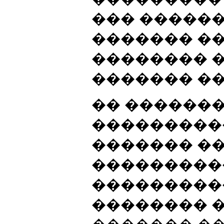
��� ������
������� �
�������� 
������� ��
�� ������
���������
������� ��
���������
���������
�������� �