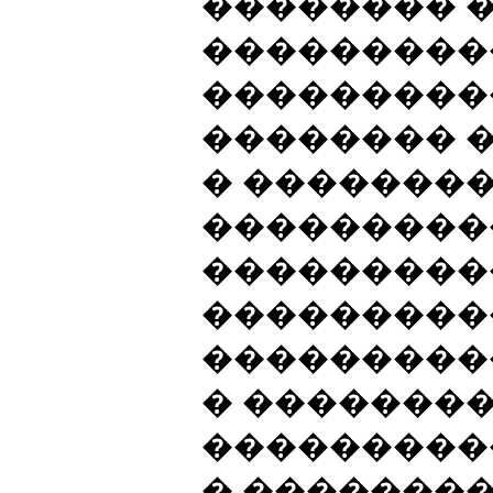
�������� 
���������
���������
�������� 
� �������
���������
����������
����������
���������
� �������
���������
� ���������� 