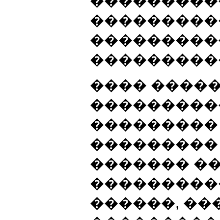
���������
���������
���������
�����������
���� ����
���������
���������
��������� 
������� �
����������
������, ��