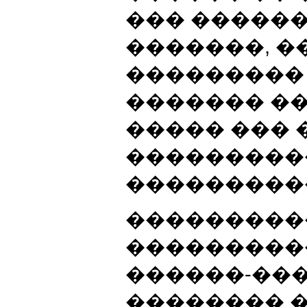
��� �����
�������, �
��������� 
������� �
����� ��� 
���������
���������
���������
���������
������-��
�������� 