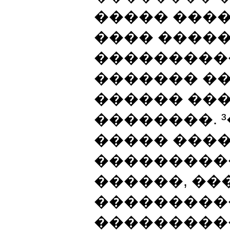
����� ����
���� ����
����������
������� ��
������ ��
��������. 
����� ���
���������
������, ��
���������
���������