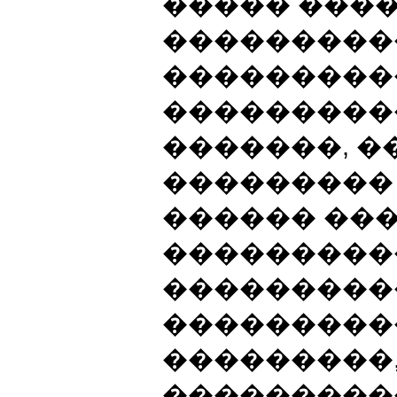
����� ���
���������
���������
����������
�������, 
��������� 
������ ���
���������
���������
����������
���������,
���������