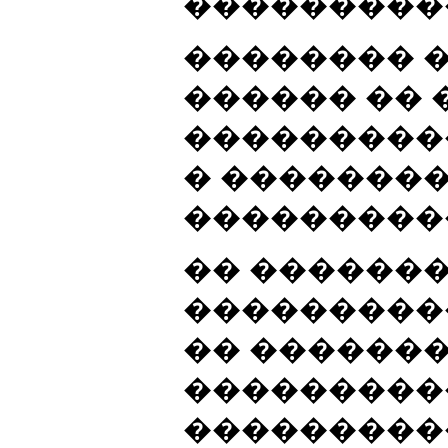
���������
�������� 
������ ��
���������
� �������
���������
�� ������
���������
�� ������
���������
���������