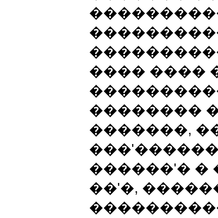
����������
���������� 
���������
���� ����
���������
�������� 
�������, �
���'������
������'� �
��'�, �����
���������