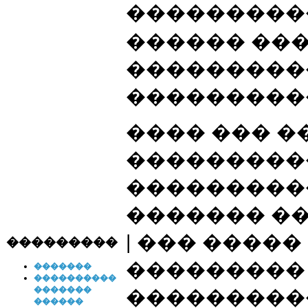
���������
������ ���
���������
���������
���� ��� �
���������
����������
������� �
| ��� �����
���������
��������� 
�������
����������
�������
���������
������