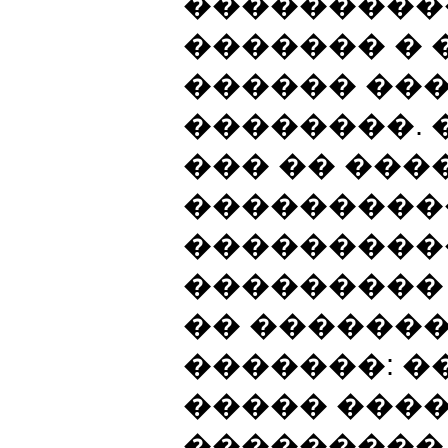
���������
������� �
������ ��
��������.
��� �� ���
���������
���������
���������
�� ������
�������: 
����� ����
���������