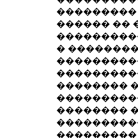
���������
������ ��
���������
� �������
���������
���������
�������� 
���������
�������� 
���������
���������