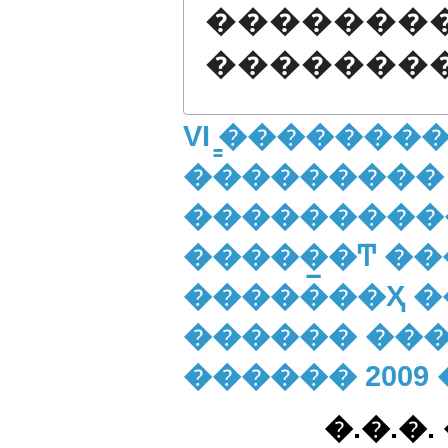
�������
�������
VI ̳�������
���������
����������
�����̲�Ͳ �
�������Ҳ �
������ ����
������ 2009
�.�.�.