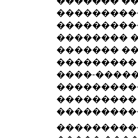
������� �
���������
����������
�������� 
������� �
��������� 
����-����
���������
���������
����������
���������