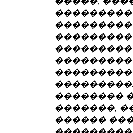
�����, ���
���������
���������
���������
���������
���������
���������
���������.
�������� 
�������, �
������ ��
����������