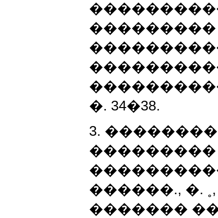
���������
���������
����������
���������
������������
�. 34�38.
3. �������
���������
����������
������., �. 
������� ��