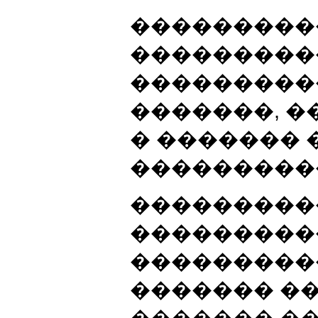
���������
���������
���������
�������, �
� ������� 
���������
���������
���������
���������
������� ��