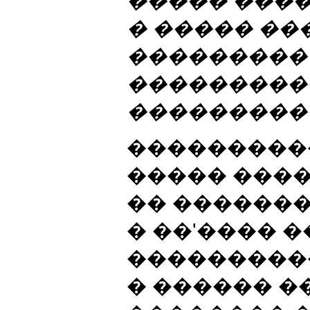
����� ���
� ����� �
���������
���������
���������
���������
����� ���
�� ������
� ��'���� 
���������
� ������ ��