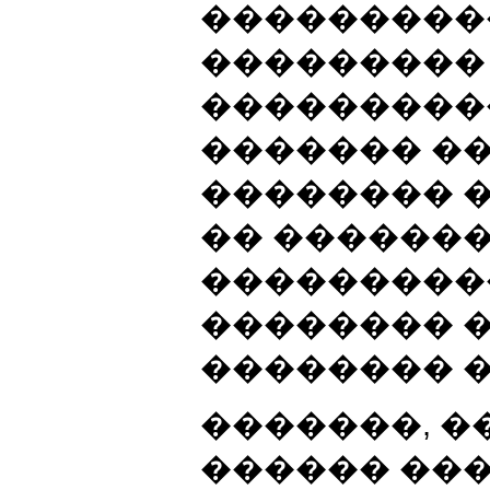
���������
���������
���������
������� �
�������� �
�� ������
���������
�������� 
�������� 
�������, �
������ ���