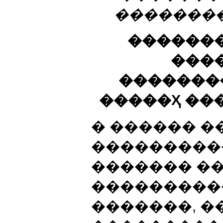
��������
������
���
��������
�����Ҳ ��
� ������ 
���������
������� �
���������
�������, �