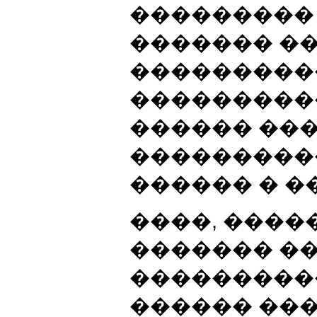
���������
������� �
���������
���������
������ ���
���������
������ � �
����, ���
������� �
���������
������ ��