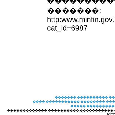
����������
�������:
http:www.minfin.gov.
cat_id=6987
�������
���������� �
���� �����������
�������� ��
����� ���������
������������� ���������� ����������� ��� 
http: