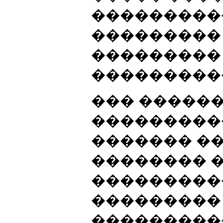
���������
���������
���������
���������
��� �����
���������
������� �
�������� �
���������
���������
���������