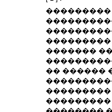
���������
���������
���������
���������
������� �
���������
�� ������ 
����������
���������
���������
�������� �