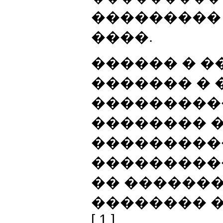
���������
����.
������ � 
������� �
���������
�������� 
���������
���������
�� ������
�������� �.
[ 1 ] .