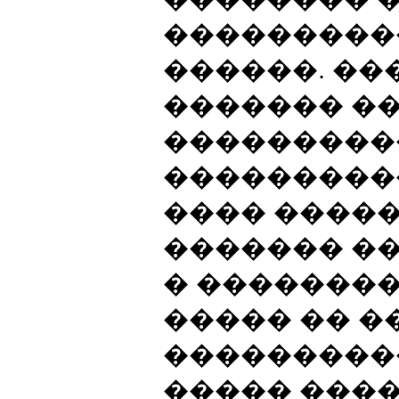
���������
������. ��
������� ��
����������
���������
���� �����
������� �
� ��������
����� �� 
���������
����� ���