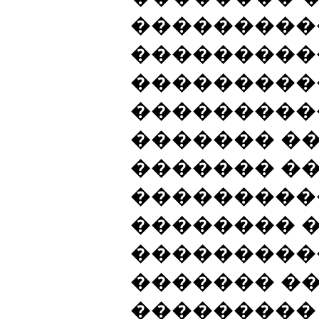
���������
���������
���������
���������
������� �
������� �
���������
�������� 
���������
������� �
���������