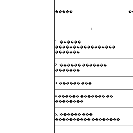
�����
�
1
1. ʳ������
�����������������
�������
2. ʳ������ �������
�������
3. ������ ���
4.������ ������� ��
��������
5. ϳ������ ���
���������� ��������