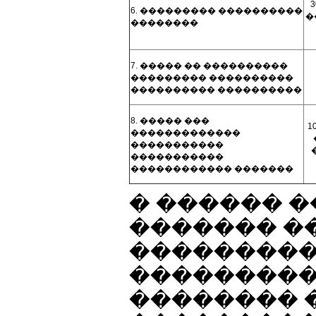
6. ��������� ����������
�
��������
7. ����� �� ����������
��������� ����������
���������� ����������
8. ����� ���
1
�������������
�����������
�����������
������������ �������
� ������ 
������� �
���������
���������
�������� �