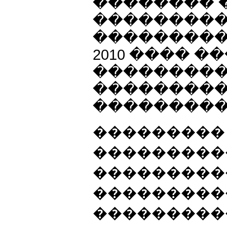
�������� 
���������
���������
2010 ���� 
���������
���������
���������
���������
���������
����������
���������
����������