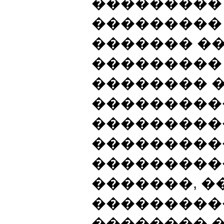
���������
��������� 
������� �
��������� 
�������� 
���������
���������
���������
����������
�������, �
����������
�������� �