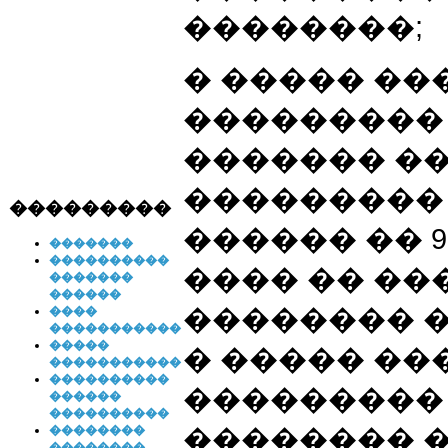
��������;
� ����� �
���������
������� �
��������� 
���������
������ �� 98
�������
����������
���� �� �
�������
������
�������� �
����
�����������
�����
� ����� ���
�����������
����������
���������
������
����������
�������� �
��������
��������