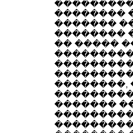
���������
�������� 
������� �
�������� 
�� ����� 
���������
���������
���������
��������, 
���������
������� ��
���������
���������