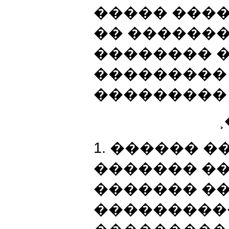
����� ���
�� ������
�������� 
���������
���������
1. ������ 
������� �
������� �
����������