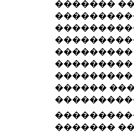
������� �
���������
���������
���������
���������
��������� 
���������
������ ���
���������
���������
������� ��