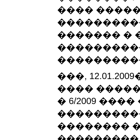
���� ����
���������
������� � 
���������
����������
���, 12.01.2
���� ����
� 6/2009 ���
���������
�������� 
��������� 