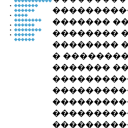
�����������
�������
���������
������
����
������� �
��������
������
��������
�������� �
������
������
�������� 
� ��������
������� �
���������
���������
���������
���������
���������