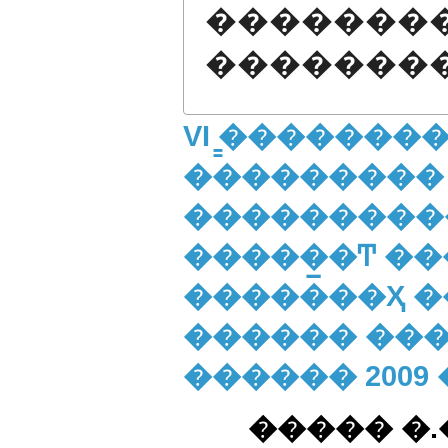
�������
�������
VI ̳�������
���������
����������
�����̲�Ͳ �
�������Ҳ �
������ ����
������ 2009
����� �.�