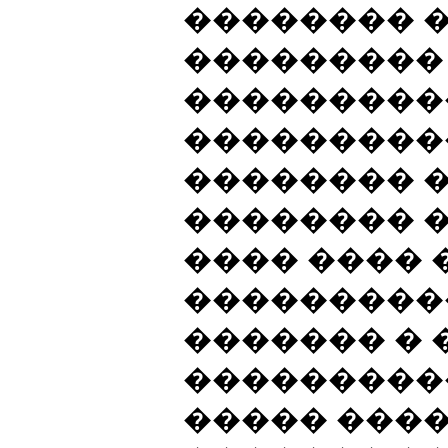
�������� 
���������
���������
���������
�������� 
�������� �
���� ���� 
���������
������� � 
���������
����� ����