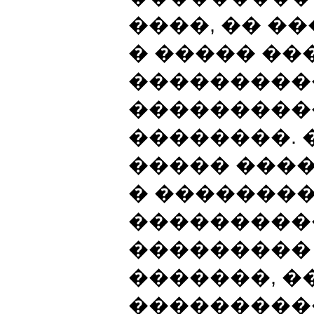
����, �� �
� ����� ��
���������
���������
��������. 
����� ���
� ��������
���������
���������
�������, �
���������