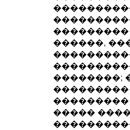
���������
���������
���������
������, ��
���������
���������
��������;
��������� 
���������
����� ���
���������