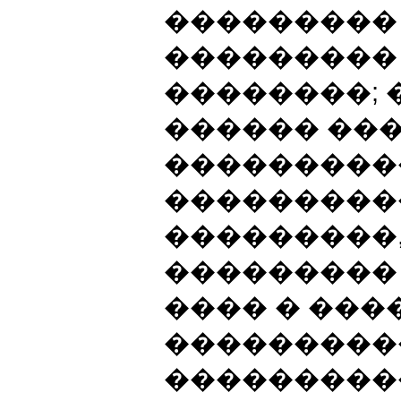
���������
���������
��������; 
������ ���
���������
����������
���������,
��������� 
���� � ���
���������
���������