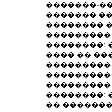
�������-�
������� �
�������� 
���������
��������;
���� �� �
���������
����������
���������
��������;
�� ������