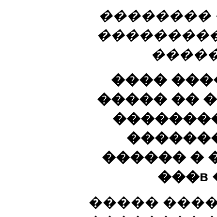
��������
���������
�����
���� ���
����� �� �
�������
������
������ � 
���в
����� ����