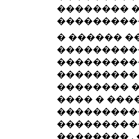
�������� 
���������
� ������ �
���������
���������
���������
�������� 
���� � ���
���������
���������
�������� .