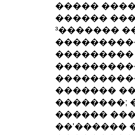
����� ���
������ ���
³������� �
���������
���������
���������
���������
������� ��
��������; 
������ ��
��'������