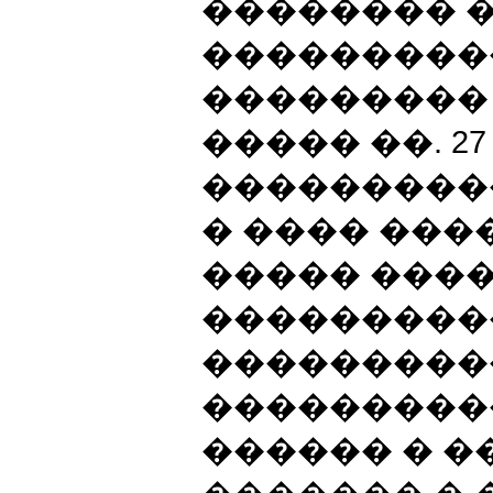
�������� �
���������
��������� 
����� ��. 2
����������
� ���� ���
����� ����
���������
���������
���������
������ � 