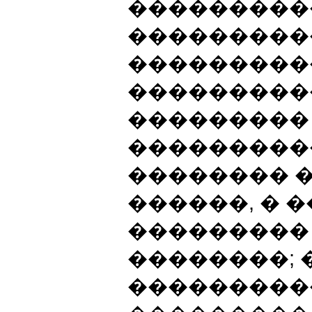
���������
���������
���������
���������
���������
���������
�������� 
������, � 
���������
��������;
���������