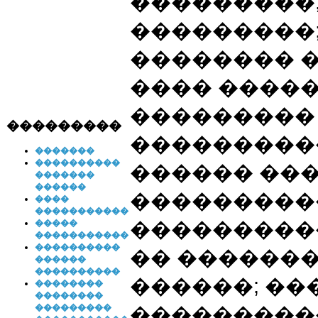
���������,
���������
�������� 
���� �����
���������
���������
���������
�������
����������
������ ��
�������
������
���������
����
�����������
���������
�����
�����������
����������
�� �������
������
����������
������; ��
��������
��������
���������
���������