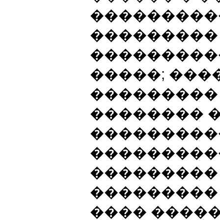
���������
���������
���������
�����; ���
���������
�������� 
���������
���������
��������� 
���������
���� ����