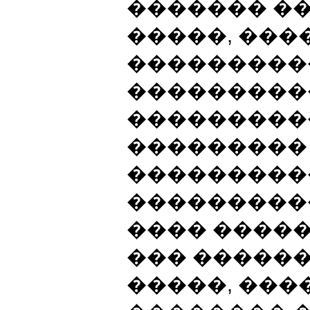
������� �
�����, ���
����������
���������
���������
���������
���������
���������
���� ����
��� �����
�����, ��