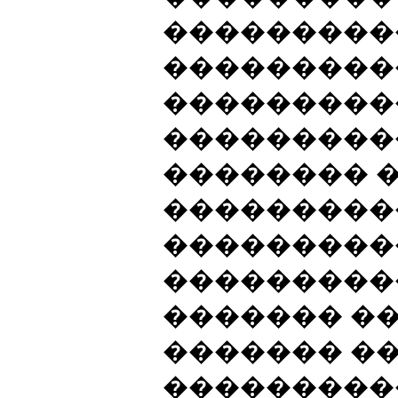
���������
���������
���������
���������
�������� �
���������
���������
���������
������� ��
������� �
���������