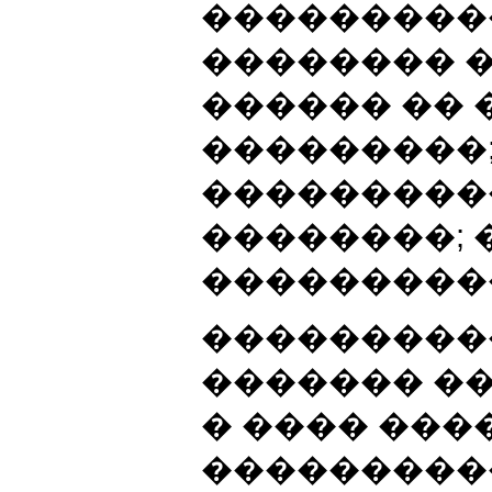
���������
�������� �
������ ��
���������
���������
��������;
���������
���������
������� �
� ���� ���
����������