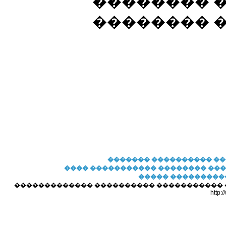
�������� 
�������� �
�������
���������� �
���� �����������
�������� ��
����� ���������
������������� ���������� ����������� ��� 
http: