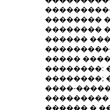
���������
�������� �
�������� 
������ ��
���������
����� ����
��������:
��������; 
����-�����
���������
������ � �