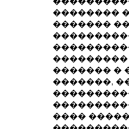
����������
�������� 
������� ��
���������
���������
���������
������� � 
�������, �
���������
���������
���� ����
���������