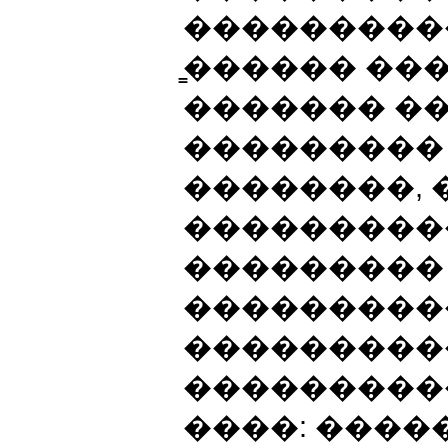
���������
̳������ ��
������� �
��������� 
��������, 
���������
���������
���������
���������
���������
����: ���