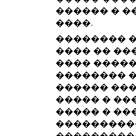
������ � 
����.
�������� 
���� �� �
���� ����
�������� 
������ ���
����� � ��
����� � ��
���������
���������