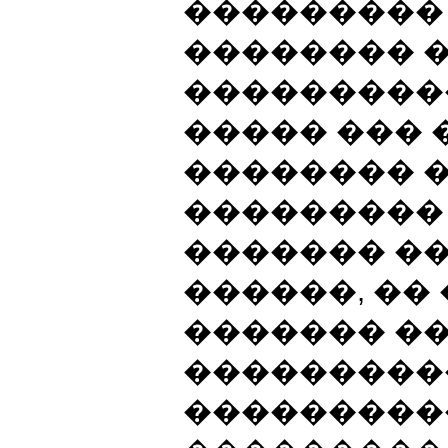
���������
�������� �
���������
����� ��� 
�������� 
��������� 
������� �
������, ��
������� ��
���������
���������