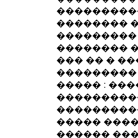
�����������
�������� 
���������
�������� �
��� �� � ��
��������� 
����� : ��
����������
���������
����� ���
������ ��