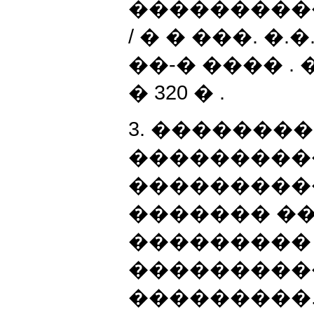
���������
/ � � ���. �.�
��-� ���� . �
� 320 � .
3. ��������
���������
���������
������� ��
���������
���������
���������. � 2