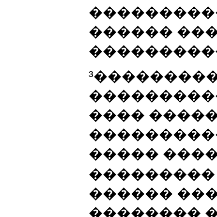
���������
������ ��
���������
³��������
���������
���� ����
����������
����� ���
��������� 
������ ���
�������� 