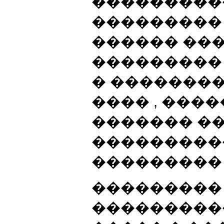
���������
���������
������ ��� 
���������
� ��������
���� , ���
������� �
���������
��������� 
���������
���������