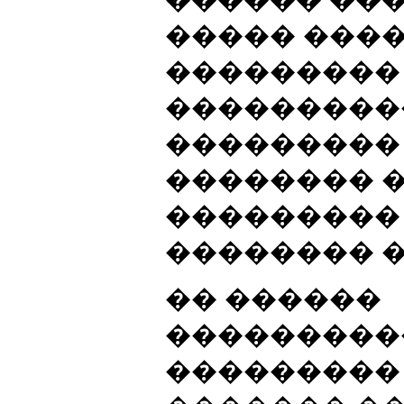
����� ����
���������
���������
��������� 
�������� �
���������
�������� �
�� ������
���������
���������