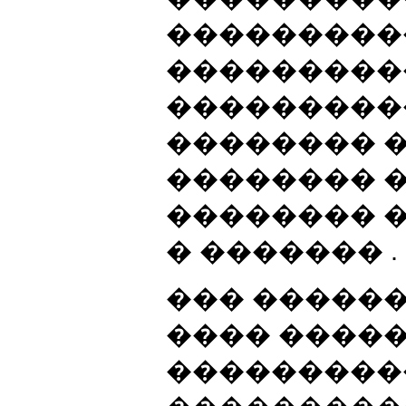
���������
���������
���������
�������� 
�������� 
�������� 
� ������� .
��� ������
���� ����
���������