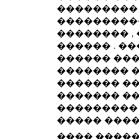
���������
���������
�������� ,
������ . ��
������ ��
�������� �
������� �
������� �
��������� 
����� ����
���� ����