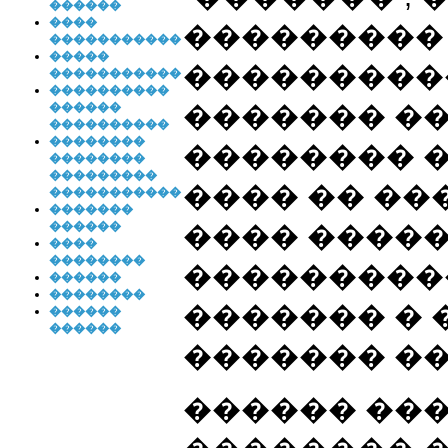
������
����
���������
�����������
�����
���������
�����������
����������
������
������� �
����������
��������
�������� 
��������
���������
���� �� ���
�����������
�������
������
���� ����
����
��������
���������
������
��������
������� � 
������
������
������� ��
������ ���