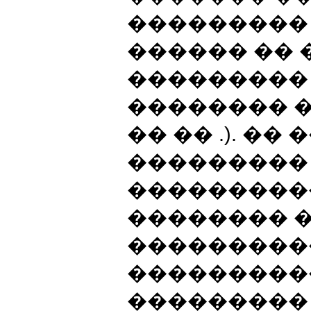
��������� 
������ �� 
��������� 
�������� 
�� �� .). ��
���������
����������
�������� �
���������
���������
���������