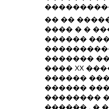
����������
�� �� ����
���� � � �
������ ��
���������
������� �� 
���� XX ���
������ ��
������ ��
�������� 
������ , �