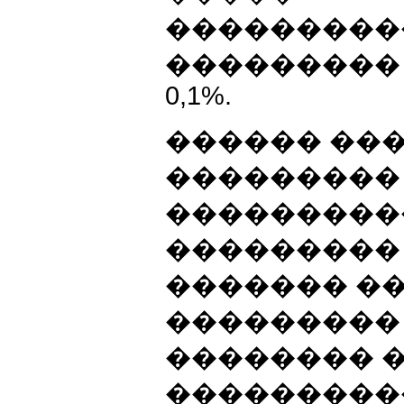
���������
��������� 
0,1%.
������ ���
���������
���������
��������� 
������� ��
���������
�������� 
����������