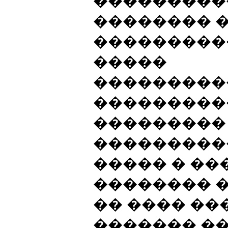
����������
�������� 
���������
�����
���������
����������
���������
���������
����� � ��
�������� 
�� ���� �
������� �