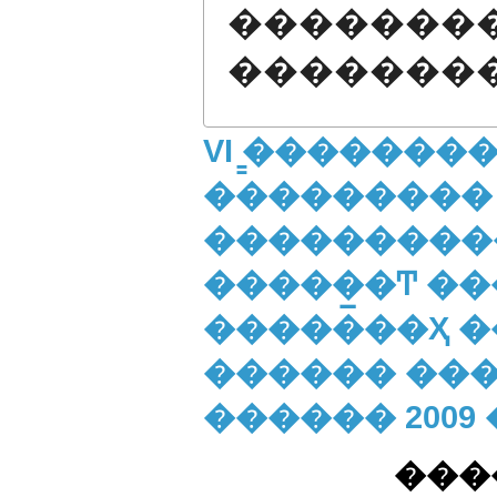
�������
�������
VI ̳�������
���������
����������
�����̲�Ͳ �
�������Ҳ �
������ ����
������ 2009
���