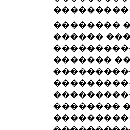
����������
�������� �
������ ��
���������
������� ��
���������
����������
���������
�������� �
���������
���������