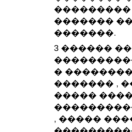
���������
������� �
�������.
3 ������ �
���������
� �������
������� , 
����� ���
���������
, ����� ��
���������