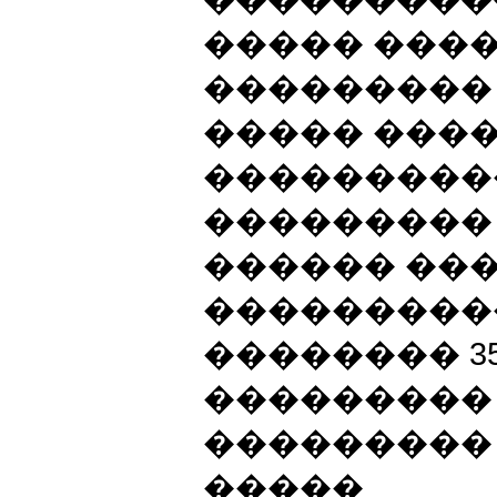
����� ���
��������� ,
����� ���
����������
���������
������ ��
����������
�������� 35
���������
��������� 
�����