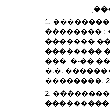
˳��
1. �������
�������� :
������� ��
�������� �
���. �-�� ��
�.�. ��������
��������, 2005
2. �������
���������