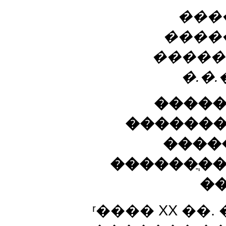
���
����
�����
�.�
�����
�������
����
������ֲ�
��
ʳ���� XX �