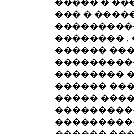
����� � ��
��� � ����
���������
�������� ,
������ ���
���������
�������� 
������ ��
����� �����
���������
���������
������ ��