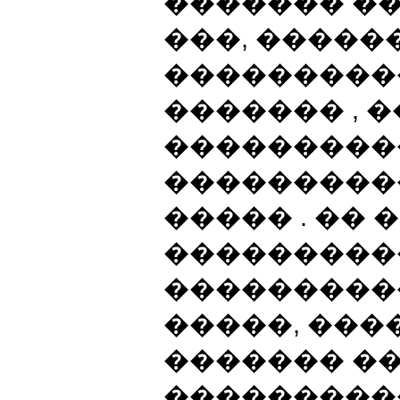
������� ��
���, ������
����������
������� , �
���������
����������
����� . ��
���������
���������
�����, ����
������� ��
����������