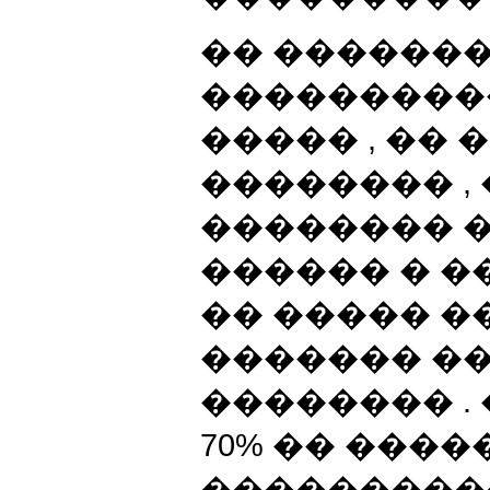
�� �������
���������
����� , �� 
�������� ,
�������� �
������ � �
�� ����� 
������� �
�������� .
70% �� ���
�����������