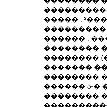
�������� 
���������
����� . ³�
���������
������ , �
�������� 
�������� (
������� ��
�������� 
������ 5-� 
�������� �
���������