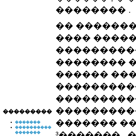
�������� .
�� ������
���� �����
���������
�������� 
������ ��
���������
���������
���������
���������
������� ��
�������
����������
³������� ,
�������