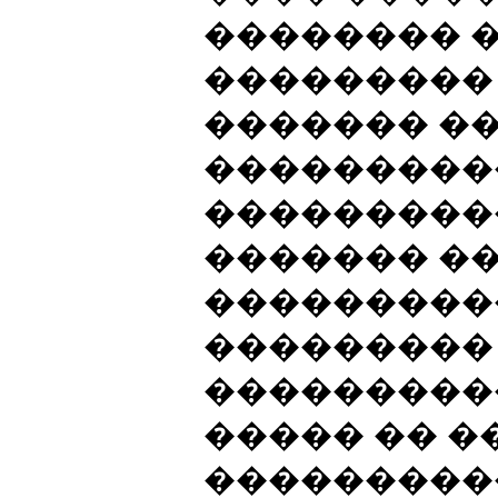
�������� �
���������
������� ��
����������
���������
������� �
���������
��������� 
���������
����� �� �
����������