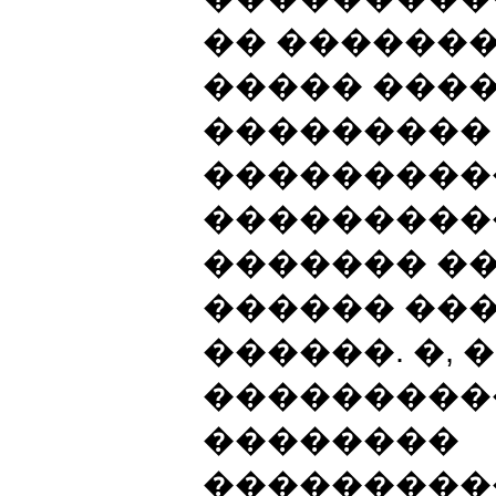
�� �������
����� ���
��������� 
���������
����������
������� �
������ ���
������. �, 
���������
��������
���������