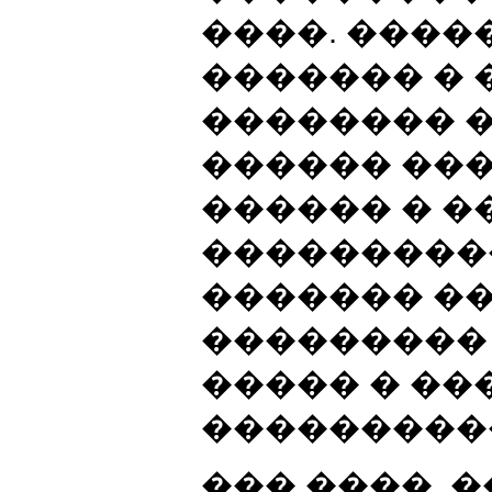
����. ����
������� �
�������� 
������ ��
������ � �
����������
������� ��
���������
����� � ���
���������
��� ����, 