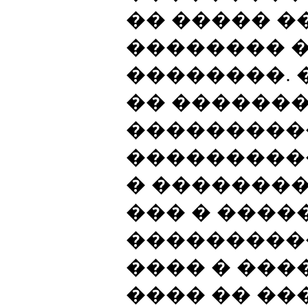
�� ����� �
�������� 
��������. �
�� �������
����������
���������
� ��������
��� � ����
���������
���� � ���
���� �� ��