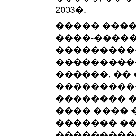
2003�.
����� ����
����-����
���������
���������
������, ��
���������
�������� �
���� ����
������� �
���������