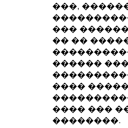
���, �����
���������
��� ������
�� �� ����
���������
������ ���
���������
���� �����
���������
���� ��� �
��������.