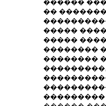
������ ���
�� ������
����������
����� ���
����� ����
�������� 
�������� �
���������,
����������
���������
��������� 