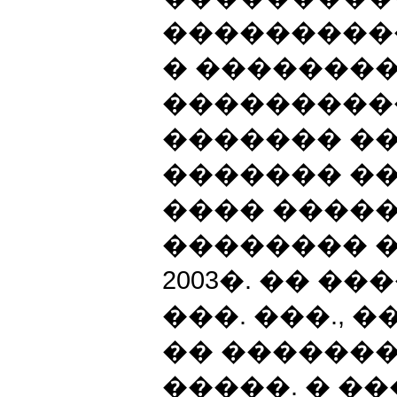
����������
� ��������
���������
������� ��
������� ��
���� �������
�������� �
2003�. �� ��
���. ���., �
�� ������
�����. � ��