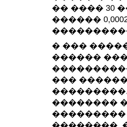
�� ���� 30 �
������ 0,000
����������
� ��� ����
������ ���
����������
��� �����
���������
�������� 
���������
��������, 