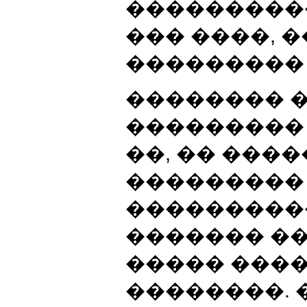
����������
��� ����, 
��������� 
�������� 
���������
��, �� ���
���������
����������
������� �
����� ���
��������. 