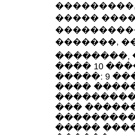
���������,
����� ���
����������
�������, �
��������, 
���� 10 ��
�����: 9 �
���� ����
���������
��� �����
���������
����� ����