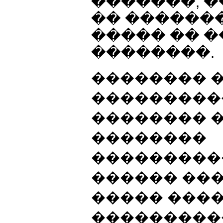
�������, 
�� �������
����� �� 
��������.
�������� 
���������
�������� 
��������
���������
������ ���
����� ����
����������