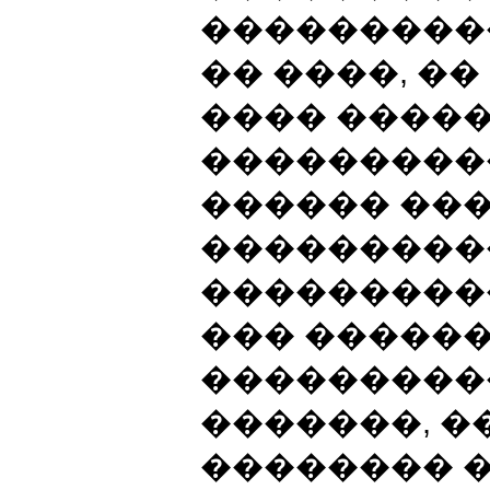
���������
�� ����, �
���� ����
����������
������ ���
���������
���������
��� �����
���������
�������, �
�������� �