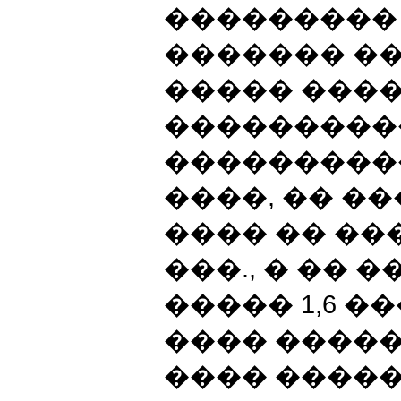
��������� 
������� ��
����� ���
���������
����������
����, �� ��
���� �� ���
���., � �� 
����� 1,6 ���
���� ����
���� ����