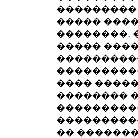
��������� 
����� ���
��������, 
����� ���
���������
���������
���� �����
�������� 
���������
���������
�� ������