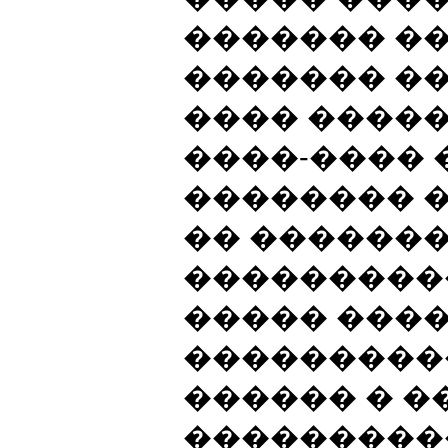
������� �
������� ��
���� ����
����-���� 
�������� �
�� �������
���������
����� ���
���������
������ � 
���������