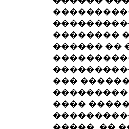
������ ��
���������
����������
�������� �
������ �� 
���������
���������
��� �����
��������� 
���� ����
���������
�����, �� 