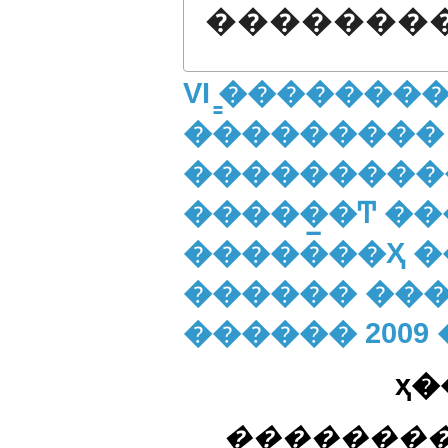
�������
VI ̳�������
���������
����������
�����̲�Ͳ �
�������Ҳ �
������ ����
������ 2009
ҳ�
��������