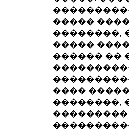
���������
����� ���
��������, 
����� ���
������ �� 
���������
���������
���� ����
��������, 
���������
���������