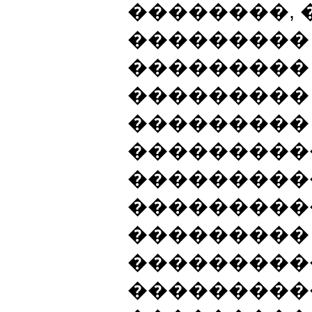
��������, 
���������
���������
���������
��������� 
���������
���������
���������
���������
���������
���������