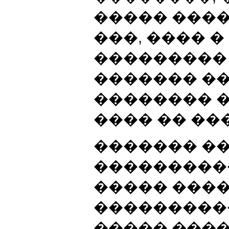
����� ���
���, ���� 
���������
������� �
�������� 
���� �� ���
������� ��
���������
����� ����
����������
����� ����