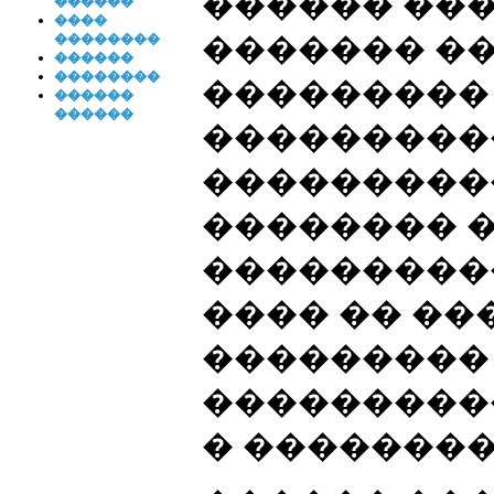
������ ���
������
����
������� ��
��������
������
��������
���������
������
������
���������
���������
�������� 
����������
���� �� ��
���������
����������
� ��������