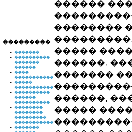
������ ���
���������
�������� �
���������,
���������
����� ���
�������
����������
������. ��
�������
������
������� �
����
�����������
�����
���������
�����������
����������
������, ��
������
����������
����� ����
��������
��������
���������
���������
�����������
�������