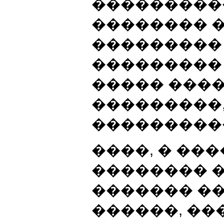
����������
�������� 
���������
���������
����� ����
���������,
����������
����, � ��
�������� 
������� �
������, ��