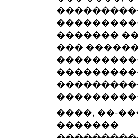
���������
���������
������� ��
��� �����
����������
���������
����������
���������
����, ��-�
�������
���������