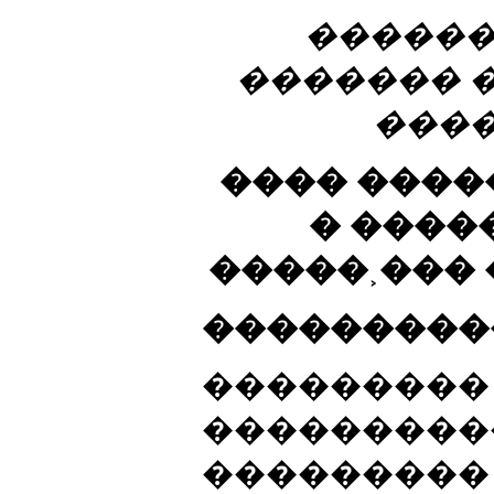
������
������� 
���
���� ����
� ����
�����˲��� 
���������
���������
���������
���������