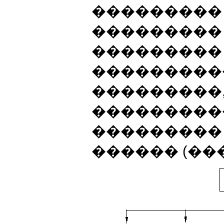
��������� 
��������� 
���������
���������
���������
���������
���������
������ (���. 