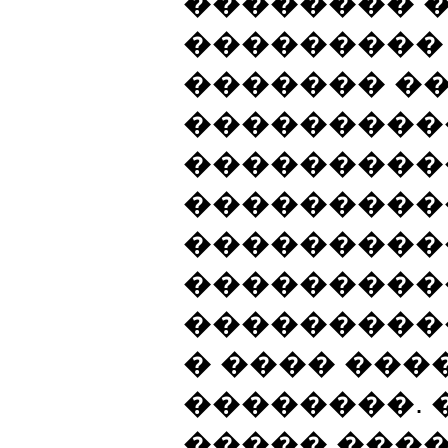
�������� 
���������
������� �
���������
���������
���������
���������
���������
���������
� ���� ��
��������. 
����� ����