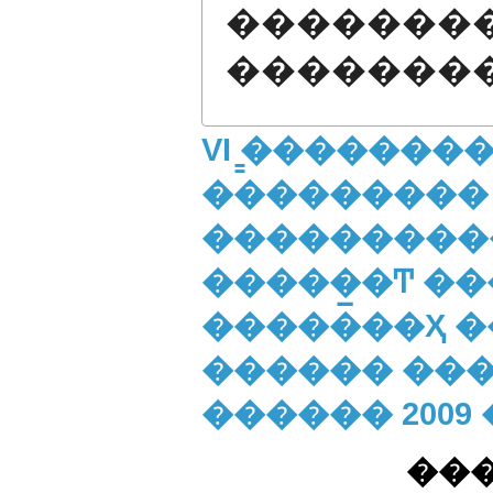
�������
�������
VI ̳�������
���������
����������
�����̲�Ͳ �
�������Ҳ �
������ ����
������ 2009
���