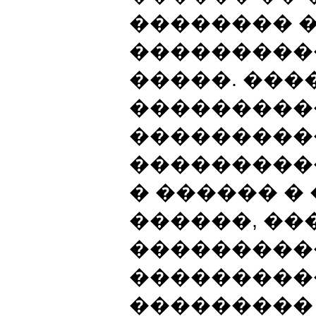
�������� 
���������
�����. ���
���������
���������
���������
� ������ �
������, ��
���������
���������
���������