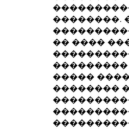
���������
��������. 
���������
�� ���� ��
���������
��������� 
����� ����
�������� 
���������
���������
���������