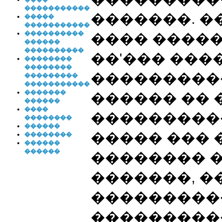
�����������
�������. �
�����
�����������
����������
���� ����
������
����������
��'��� ���
��������
��������
���������
���������
�����������
�������
������ �� 
������
����
���������
��������
������
����� ��� 
��������
������
������
�������� �
�������, �
���������
���������