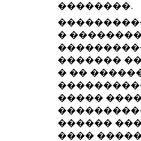
��������.
���������
� �������
����������
������� �
� �� ����
����������
����� ���
���������
������ ���
���� �����