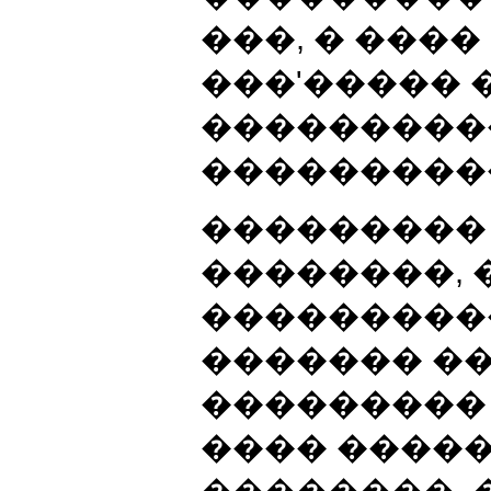
���, � ����
���'����� 
���������
���������
���������
��������, 
����������
������� �
���������
���� ����
��������. 