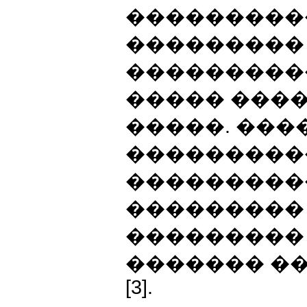
���������
���������
���������
����� ���
�����. ���
���������
���������
��������� �
���������
������� ���
[3].