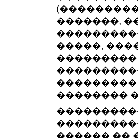
(���������
�������, �
���������
�����, ���
���������
���������
���������
�������� 
���������
���������
������ �� 