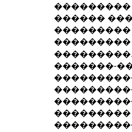
��������� 
������ ��
���������
���������
���������.
�������-�
���������
���������
���������
���������
���������