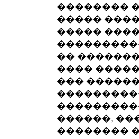
�������� 
����� ���
����� ����
���������
�� �������
���� �����
��� ������
���������
����������
������, �
�������� �