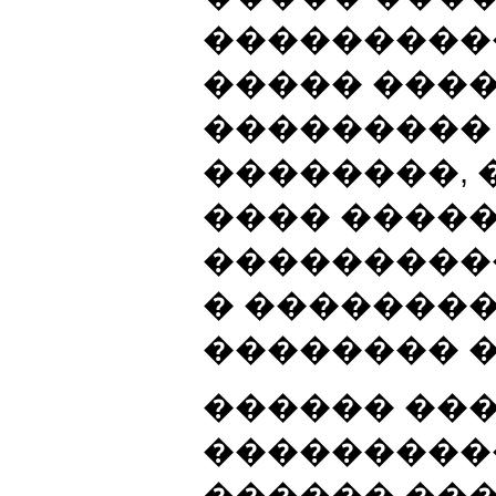
����������
����� ����
���������
��������, 
���� ����
���������
� �������
�������� �
������ ��
����������
������ ��