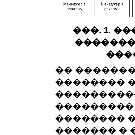
���. 1. 
�������
���
�� ������
�������� 
���������
��������� 
�������� 
������� �