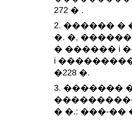
272 � .
2. ������ �
�. �, ������ 
� ������ i 
i ��������� .
�228 �.
3. ������� �
���������
� �.: ���-�� 