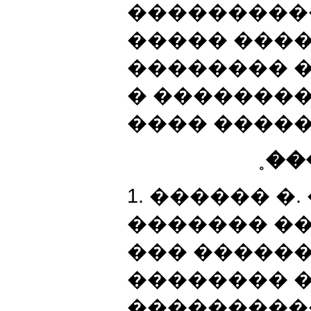
���������
����� ����
�������� 
� �������
���� �����
˳��
1. ������ �
������� �
��� ������
�������� ��
������������