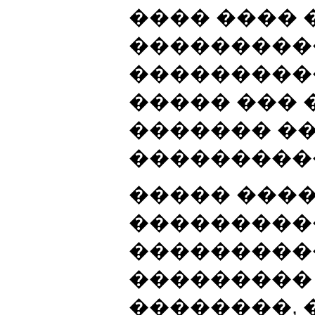
���� ���� 
���������
���������
����� ��� 
������� �
���������
����� ����
���������
����������
���������
��������, 