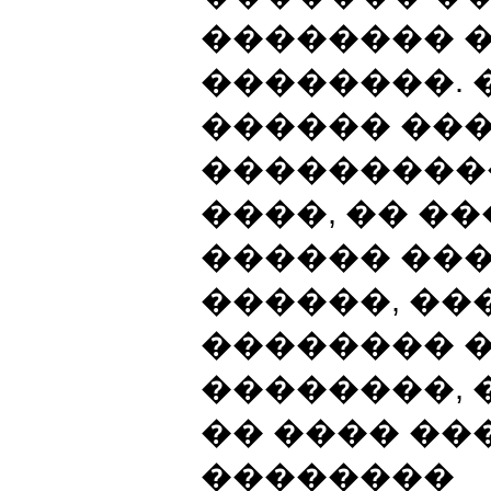
�������� 
��������. 
������ ��
���������
����, �� �
������ ��
������, �
�������� �
��������, 
�� ���� ��
��������