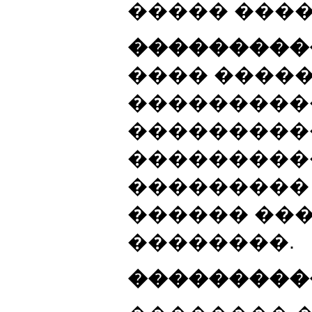
����� ����
���������
���� �����
���������
���������
���������
���������
������ ��
��������.
���������