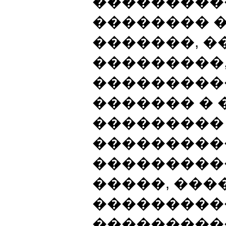
����������
�������� 
�������, �
���������,
���������
������� �
���������
���������
�����������
�����, ���
����������
���������