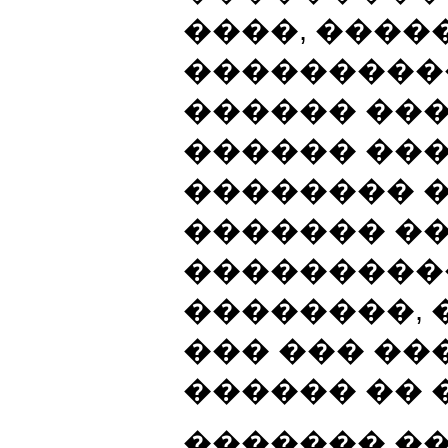
����, ����
���������
������ ��
������ ��
�������� 
������� �
���������
��������,
��� ��� ��
������ �� 
������� ��