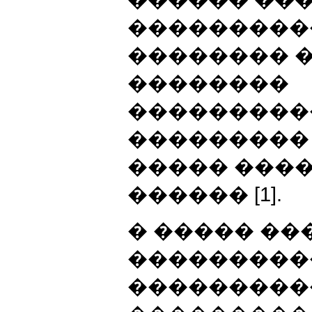
���������
�������� �
��������
���������
��������� 
����� ���
������ [1].
� ����� ��
���������
����������