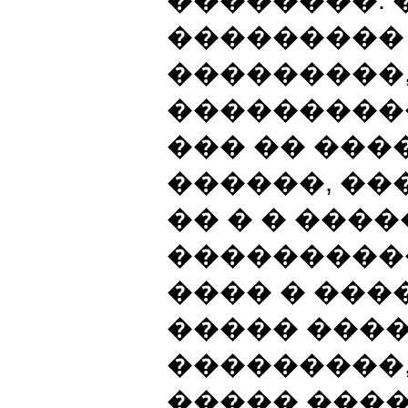
���������
���������
����������
��� �� ���
������, ��
�� � � ����
����������
���� � ���
����� ����
���������,
����� ���