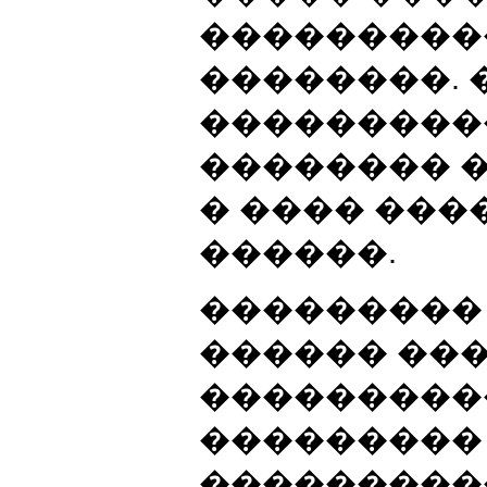
���������
��������.
���������
�������� 
� ���� ���
������.
���������
������ ��
����������
���������
����������