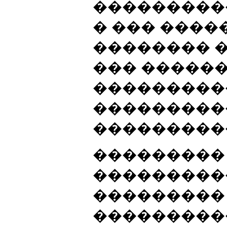
����������
� ��� ����
�������� 
��� �����
���������
���������
���������
���������
���������
���������
���������