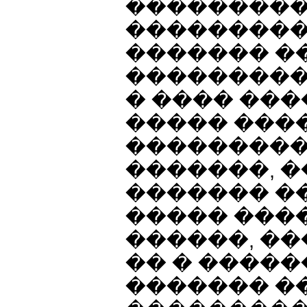
���������
���������
������� �
���������
� ���� ���
����� ���
���������
�������, 
������� �
����� ���
������, �
�� � �����
������� ��