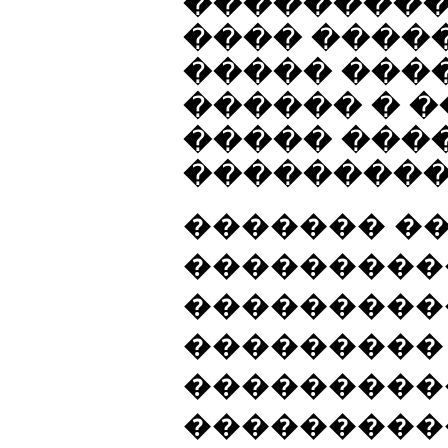
���������
���� ����
����� ���
������ � 
����� ���
���������
������� �
���������
���������
���������
���������
���������