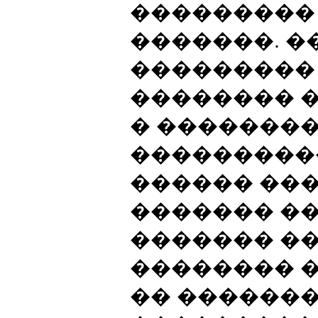
��������� 
�������. 
��������� 
�������� 
� �������
����������
������ ��
������� �
������� �
�������� �
�� ������