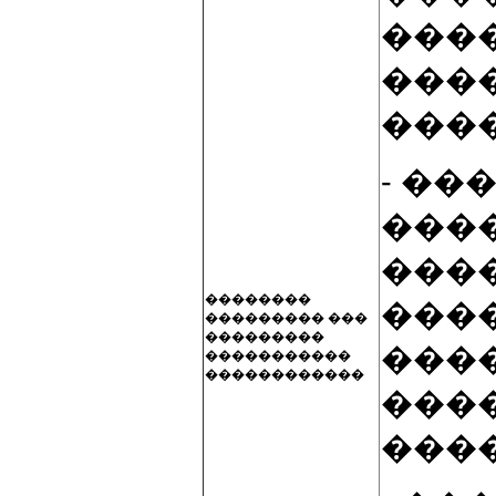
���
���
���
- ��
���
���
��������
���
��������� ���
���������
���
�����������
������������
���
����