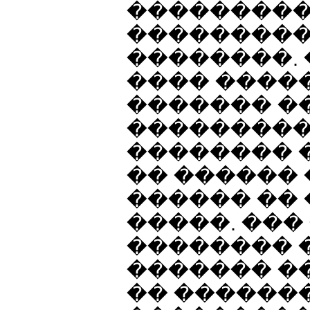
��������
���������
��������.
���� ����
������� �
���������
�������� 
�� ������ 
������ ��
�����. ��
�������� �
������� �
�� ������