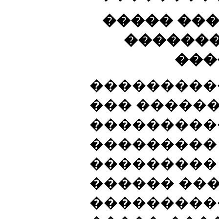
����� ���
�������
���
���������
��� �����
���������
���������
���������
������ ��
���������