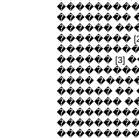
���������
�������� 
������ ���
�������� [2
���������
������ [3]
���������
���� �����
������ ��
������� ��
���������
���������,
��������