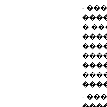
- �
���
� �
���
���
���
���
���
���
- ��
���