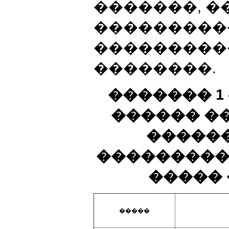
�������, �
���������
���������
��������.
������� 1
������ �
������
���������
�����
�����