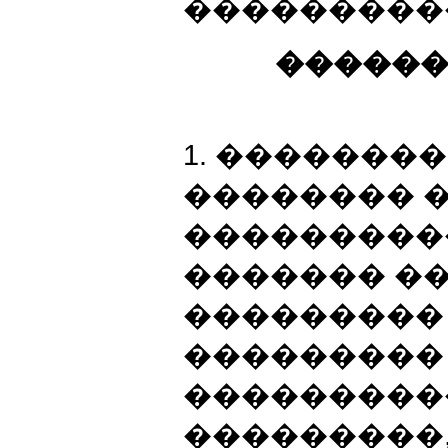
���������
������
1. ��������
�������� 
����������
������� ��
���������
���������
�����������
���������