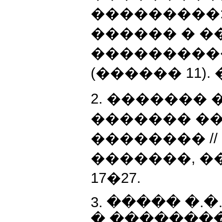
���������
������ � 
����������. 
(������ 11). � 
2. ������� 
������� �
�������� //
�������, �����
17�27.
3. ����� �.�
� �������