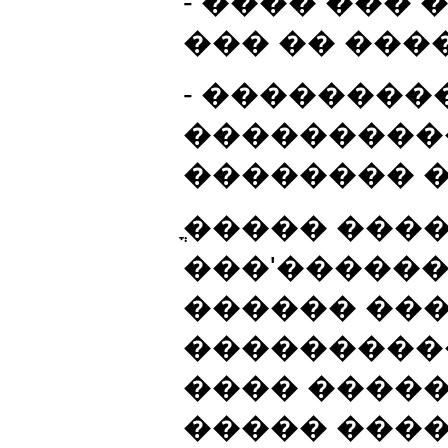
- ���� ��� 
��� �� ����
- ��������
���������
�������� �
ֳ����� ����
���'������
������ ��
���������
���� �����
����� ����