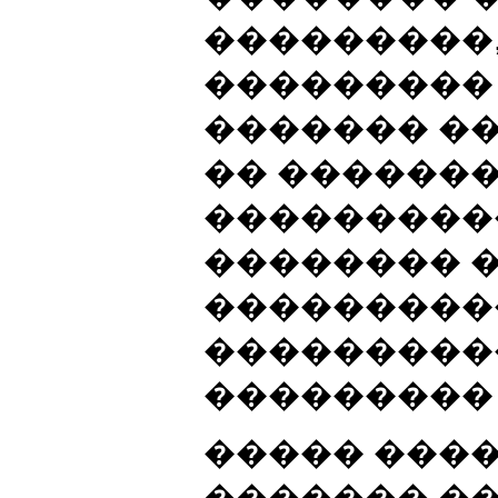
���������
���������
������� �
�� �������
���������
�������� 
���������
���������
��������� [1
����� ���
������� ��