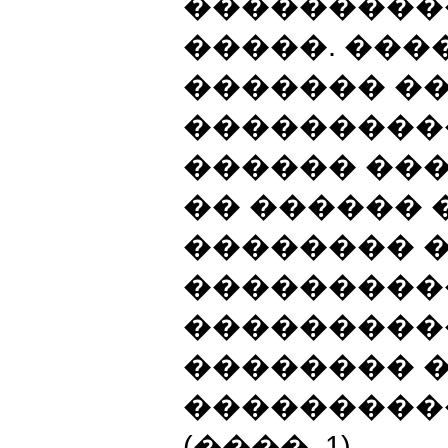
���������
�����. ���
������� �
���������
������ ���
�� ������
�������� 
���������
���������
�������� 
���������
(����. 1).