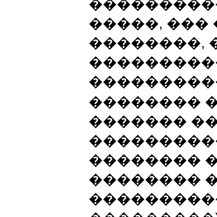
���������
�����, ���
��������, 
���������
����������
�������� 
������� ��
����������
�������� �
�������� 
���������