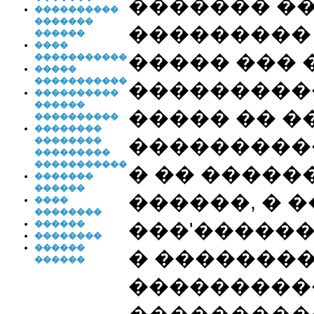
������� �
����������
�������
��������� 
������
����
����� ��� 
�����������
�����
�����������
����������
����������
������
����� �� �
����������
��������
���������
��������
���������
�����������
� �� �����
�������
������
������, � 
����
��������
���'������
������
��������
������
� �������
������
���������