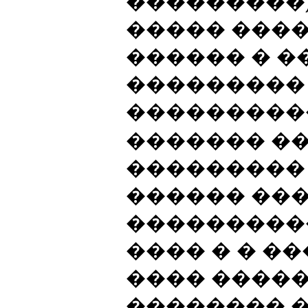
���������),
����� ���
������ � 
���������
���������
������� ��
���������
������ ���
���������
���� � � �
���� ����
�������� �