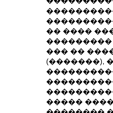
���������
���������
����������
�� ���� ��
��������� 
��� �� ���
(�������),
���������
���������
���������
����� ���
�������� �