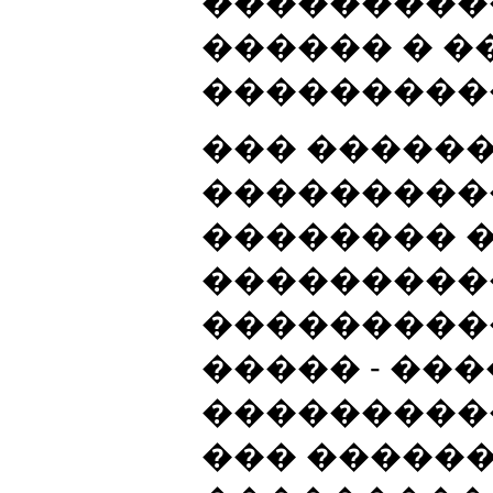
���������
������ � 
���������
��� ������
���������
�������� 
���������
���������
����� - ��
���������
��� ������