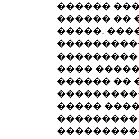
������ ��
������ �� 
�����. ���
����������
��������� 
���� �����
������ �� 
���������
����� ����
���������
���������