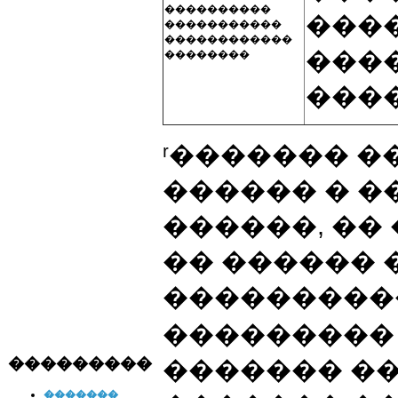
����������
����
�����������
������������
���
��������
���
ʳ������� ��
������ � �
������, ��
�� ������
���������
��������� 
���������
������� �
�������