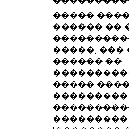
���������
����� ����
������ ��
���������
�����, ���
������ ��
���������
����� ����
���������
���������
��������� 