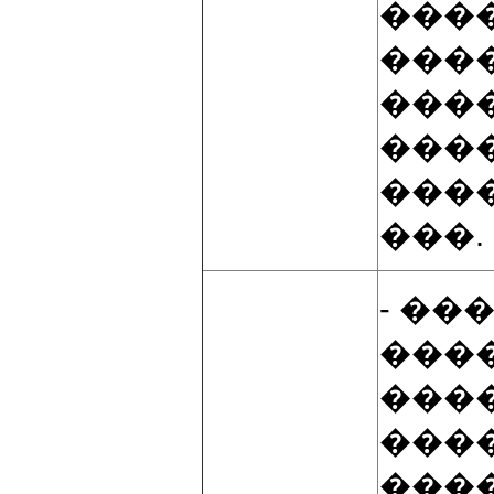
���
���
���
���
���
���.
- ��
���
���
���
���