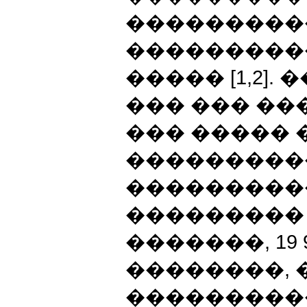
���������
���������
����� [1,2].
��� ��� ��
��� ����� 
���������
���������
��������� (
�������, 19 
��������, 
���������