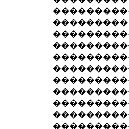
���������
��������� 
���������
���������
���������
���������
����������
����������
���������
���������
���������