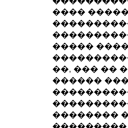
���������
���� �����
���������
����������
����� ���
���������
��, ��� ��
������ ��
���������
����������
�������� �
���������