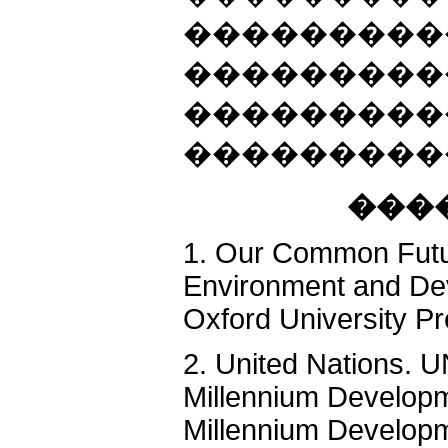
���������
���������
���������
���������
���
1. Our Common Futu
Environment and De
Oxford University Pr
2. United Nations. 
Millennium Developm
Millennium Developm