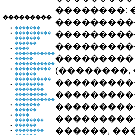
��������:
���������
���������
�������
���������
����������
�������
������
���������
����
�����������
���������
�����
�����������
(��������,
����������
������
����������
����������
��������
��������
���������
���������
�����������
���������
�������
������
����
���������
��������
������
������, ��
��������