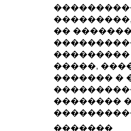
���������
���������
�� ������
���������
��������� 
�����, ���
������� � �
���������
�������� 
���������
�������