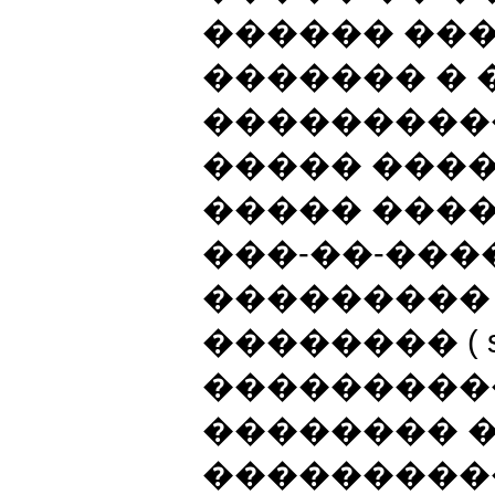
������ ��
������� �
���������
����� ���
����� ����
���-��-����
���������
�������� ( susta
���������
�������� 
����������