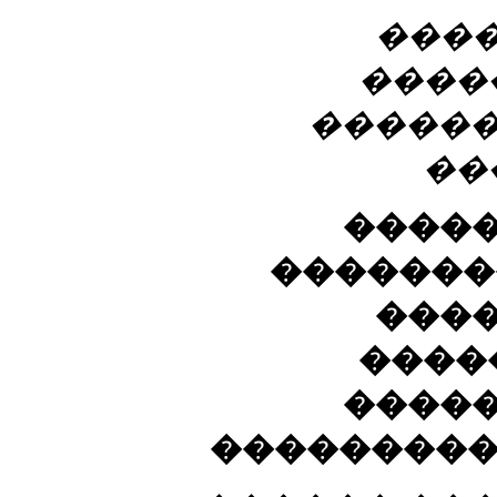
���
����
������
��
����
�������
���
����
����
���������