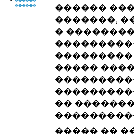
������
������ ��
������
�������, �
� �������
���������
��������� 
����� ���
���������
���������
�� ������
���������
����� �� 