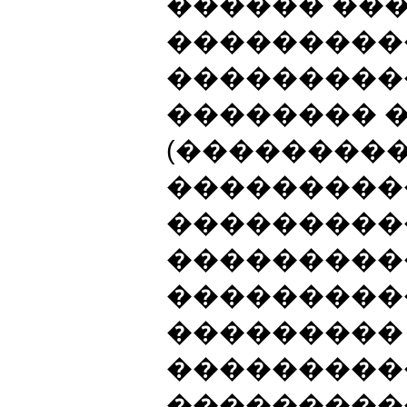
������ ��
���������
���������
�������� 
(��������
���������
���������
���������
���������
���������
���������
���������