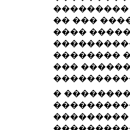
���������
�� ��� ���
���� ����
����������
�������� �
��� ������
������������
� �������
���������
���������
���������