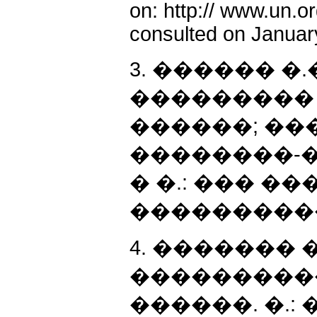
on: http:// www.un.o
consulted on Januar
3. ������ �
��������� XX
������; ���
��������-�
� �.: ��� 
����������, 2
4. ������� 
���������
������. �.