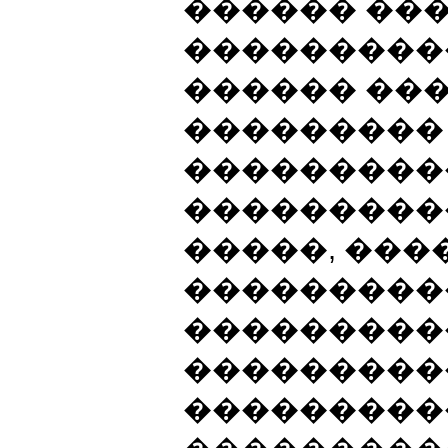
������ ��
���������
������ ��
���������
���������
���������
�����, ���
���������
����������
���������
���������