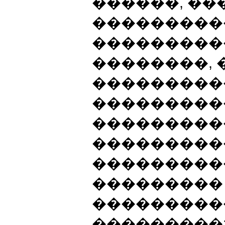
������, �
���������
���������
��������, 
���������
���������
���������
���������
����������
���������
����������
���������