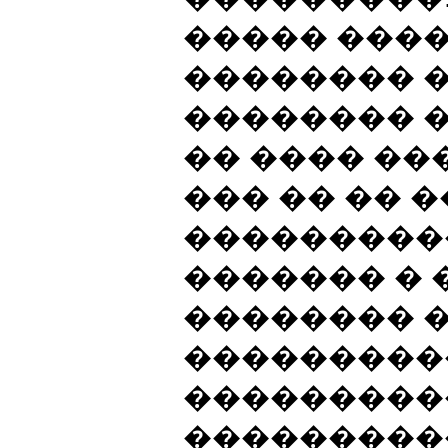
����� ����
�������� 
�������� 
�� ���� ��
��� �� �� 
���������
������� � 
�������� �
���������
���������
���������