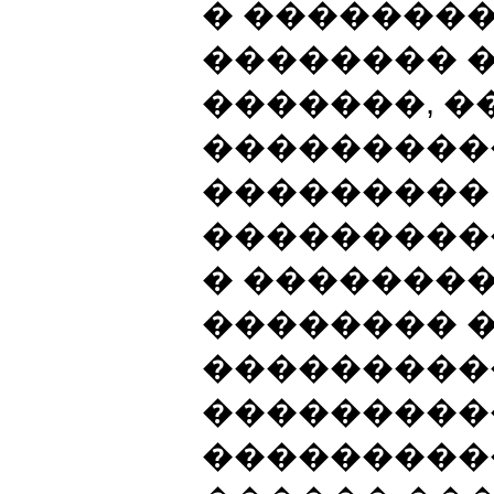
� �������
�������� 
�������, 
���������
��������� 
���������
� �������
�������� 
���������
���������
���������