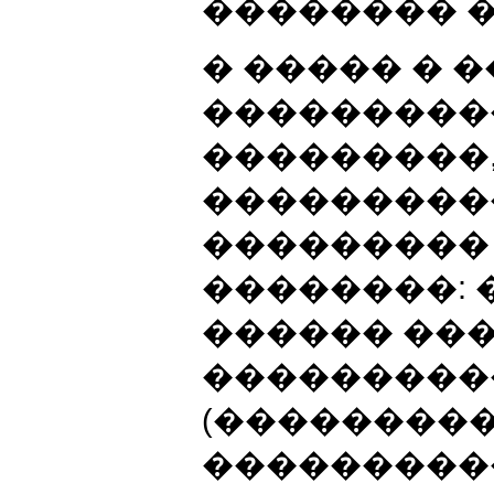
�������� ��
� ����� � 
���������
���������,
���������
���������
��������: 
������ ��
���������
(��������
���������