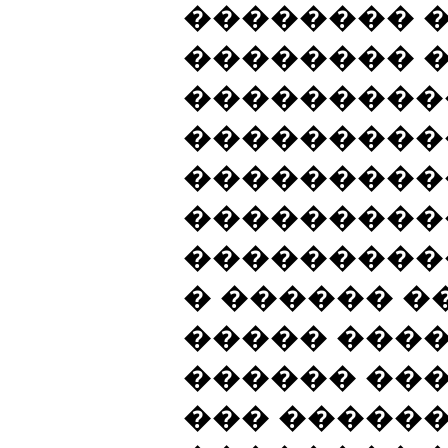
�������� 
�������� 
���������
���������
���������
���������
���������
� ������ �
����� ����
������ ��
��� �����