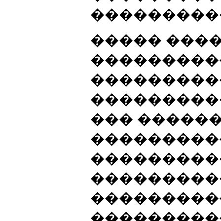
���������
����� ����
���������
���������
���������
��� �����
���������
���������
���������
���������
���������