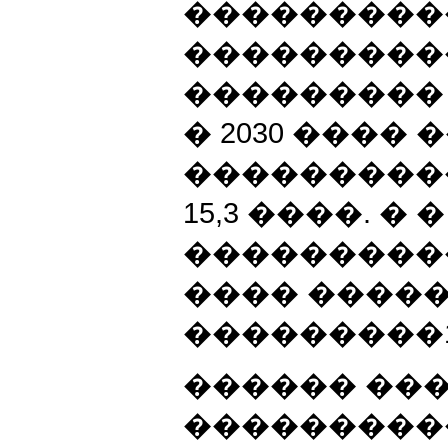
���������
����������
���������
� 2030 ���
���������
15,3 ����. �
�����������
���� �����
���������197
������ ��
���������