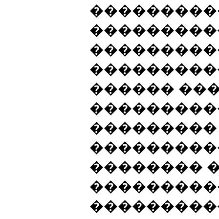
���������
���������
���������
���������
������ ���
���������
���������
���������
�������� �
���������
���������