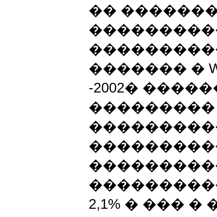
�� �������
���������
���������
������� � World
-2002� �����
���������
���������
���������
���������
���������
2,1% � ��� 