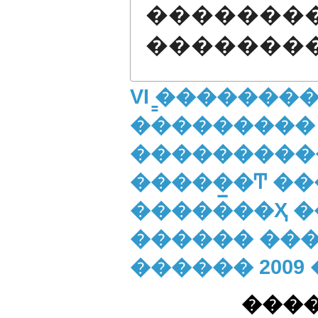
�������
�������
VI ̳�������
���������
����������
�����̲�Ͳ �
�������Ҳ �
������ ����
������ 2009
����