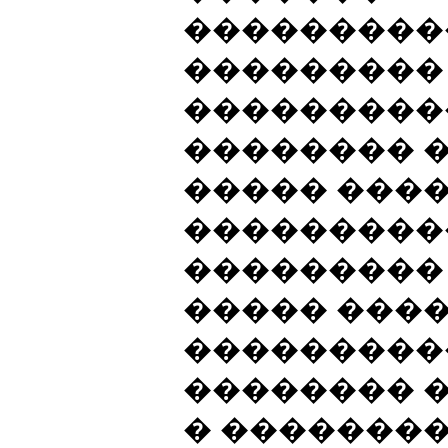
���������
���������
����������
�������� �
����� ���
���������
��������� [3,
����� ����
���������
�������� 
� �������