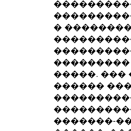
���������
���������
� �������
���������
���������
���������
�����. ���
������ ���
���������
���������
�������-�