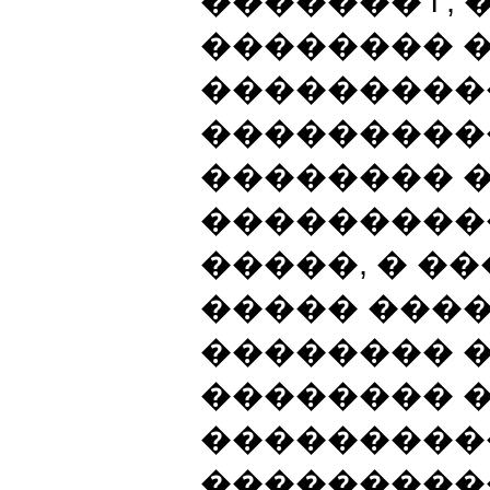
������� i ,
�������� �
���������
����������
�������� 
���������� 
�����, � ��
����� ����
�������� 
�������� �
���������
����������