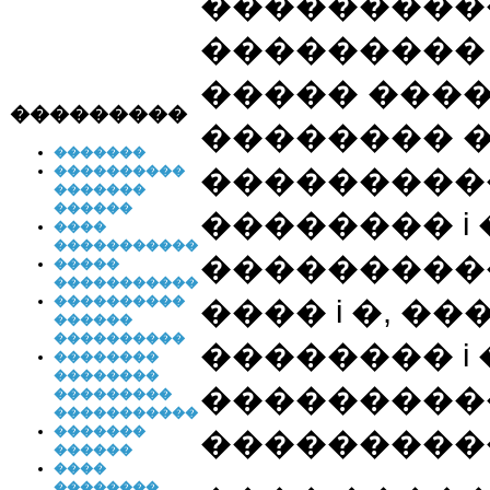
����������
��������� 
����� ����
���������
�������� 
�������
����������
����������
�������
������
�������� i
����
�����������
���������� 
�����
�����������
����������
���� i �, ��
������
����������
�������� i 
��������
��������
����������
���������
�����������
�������
���������
������
����
��������