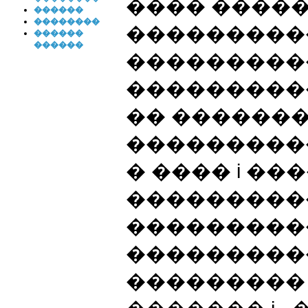
���� �����
������
��������
���������
������
������
���������
����������
�� �������
�����������
� ���� i ��
���������� i
����������
����������
��������� 