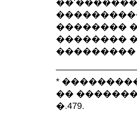
��'�������
���������
�������� � 
�������� �
��������� 
________________
*
���������
�� ��������
�.479.