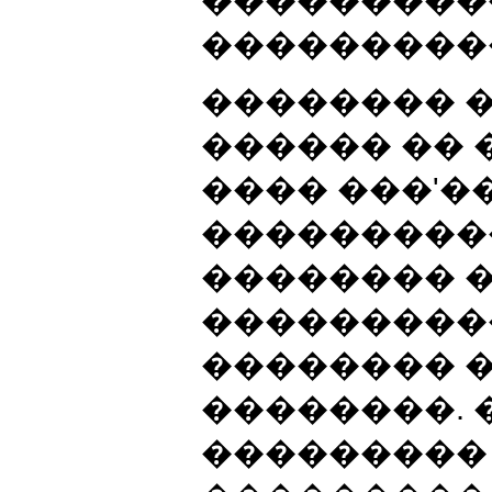
���������
���������
�������� 
������ ��
���� ���'
����������
�������� 
���������
�������� �
��������. 
���������