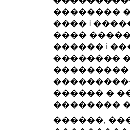
���������� -
�������� �
���� i ����
���� ������ i
������ i ���
�������� �
��������� 
���������
������ � 
�������� �
������, ��