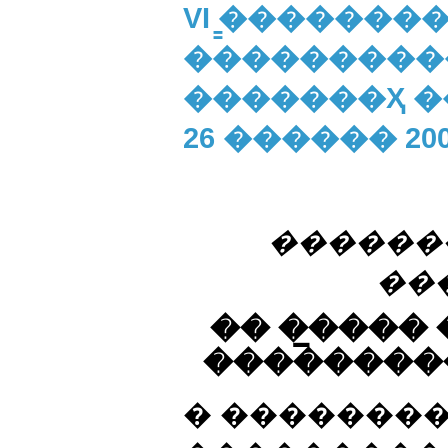
VI ̳������
����������
�������Ҳ �
26 ������ 20
������
��
�� ��̲���
��������
� �������