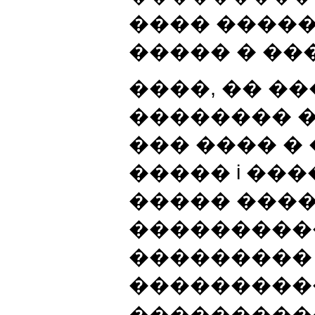
���� ����
����� � ��
����, �� �
�������� � 
��� ���� � 
����� i ����
����� ����
����������
���������
���������
���������