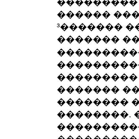
���������
������ ���
³������� �
������� �
���������
����������
���������
������� �
�������� 
��������. 
���������