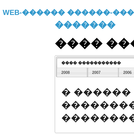
WEB-������ ������-�
�������
���� �
���� �����������
2008
2007
2006
� ������
��������
�������