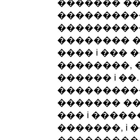
������� �
���������
����������
�������� �
���� i ���
��������, 
������ i �
����������
������� ��
��� i �����
�������, i