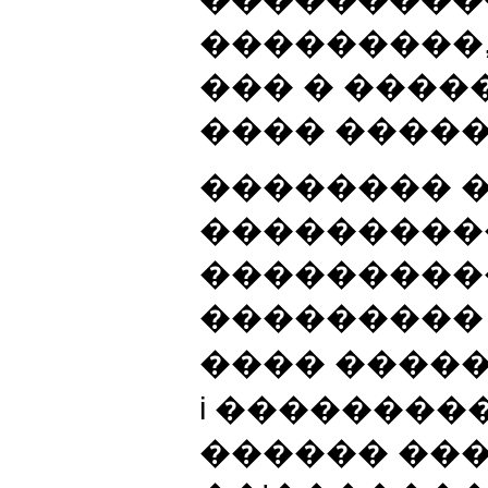
���������,
��� � ����
���� ����
�������� 
���������
���������
���������
���� �����
i ��������
������ ���