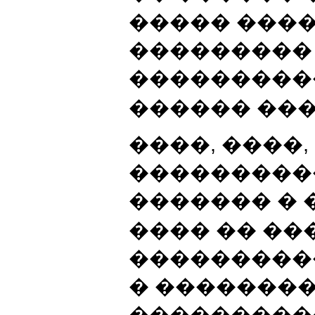
����� ���
��������� 
����������
������ ��
����, ����
���������
������� � 
���� �� ���
���������� 
� �������
���������