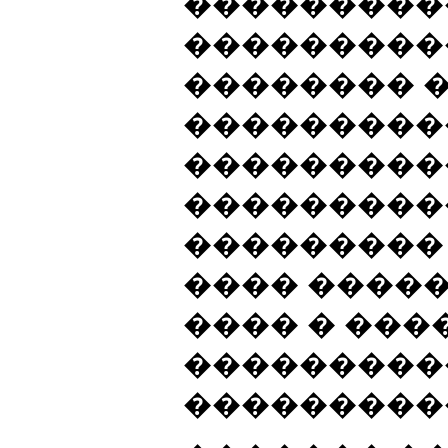
���������
����������
�������� 
���������
���������
����������
��������� 
���� ����
���� � ���
���������
���������