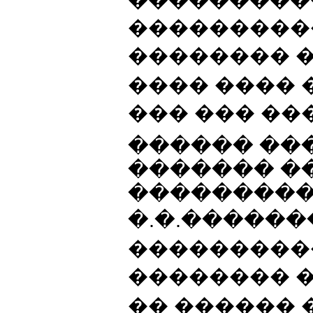
����������
�������� �
���� ���� 
��� ��� ��
������ ��
������� �
����������
�.�.������
���������
�������� 
�� ������