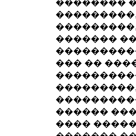
�������� �
���������,
���������,
������� ��
���������
��� �� ���
���������
���������
���������
������ ��
���� ����
������� �