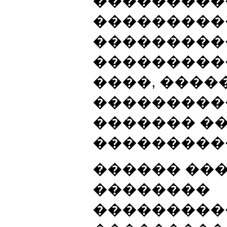
���������
���������
���������
���������
����, ����
���������
������� �
���������
������ ��
��������
���������