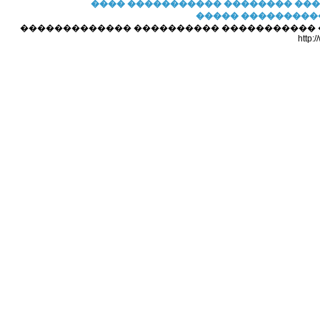
���� �����������
�������� ��
����� ���������
������������� ���������� ����������� ��� 
http: