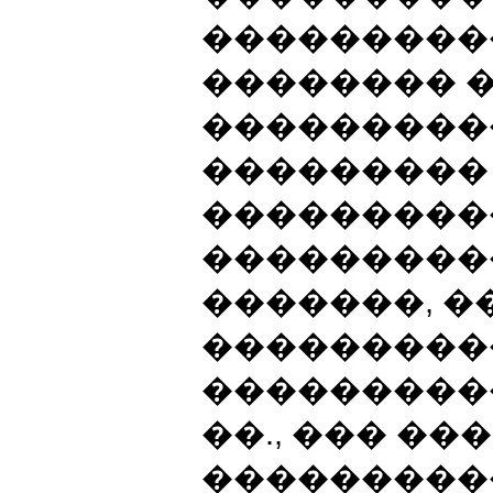
���������
�������� 
���������
���������
���������
���������
�������, �
���������
���������
��., ��� �
���������