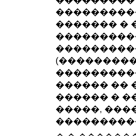
���������
������� � 
���������
���������
(���������
���������
������ ��
������ � 
�����, ��
�����������