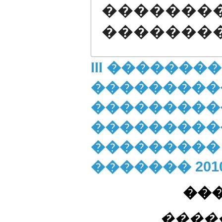
�������
�������
III �������
���������
���������
���������
��������� ��
������� 201
���
����