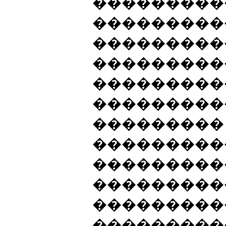
���������
���������
���������
���������
���������
���������
���������
���������
���������
���������
���������
����������