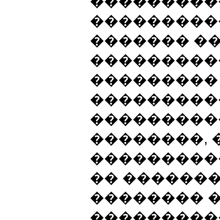
���������
���������
������� ��
���������
���������
���������
����������
��������,
���������
�� �������
�������� 
���������