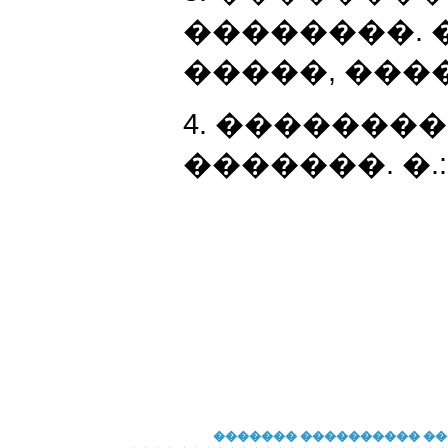
��������. �
�����, �����,
4. ���������
�������. �.: 
�������
���������� �