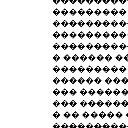
���������
���������
���������
���������
���������
� ������ �
���������
������ ��
��� �����
��� �����
� �� �����
���������