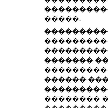
���������
�����.
���������
���������
���������
������� �
���������
������ ��
���������
�������� �