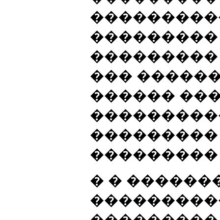
���������
���������
���������
��� �����
������ ��
����������
���������
���������
� � ������
���������
���������