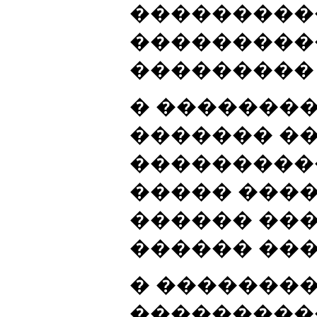
���������
���������
���������
� ��������
������� �
���������
����� ���
������ ��
������ ��
� �������
���������