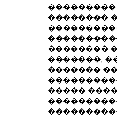
���������
�������� 
���������
���������
�������� 
�������, 
������� �
���������
����� ���
���������
����������