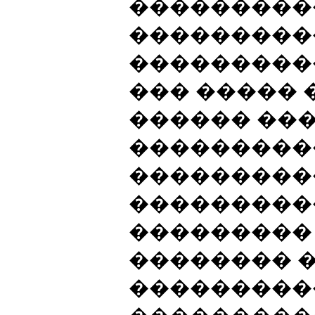
���������
���������
���������
��� ����� 
������ ���
���������
���������
���������
���������
�������� 
���������