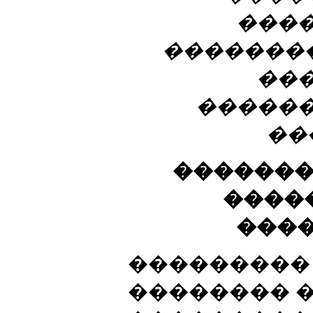
���
�������
��
�����
��
�������
����
���
���������
�������� 