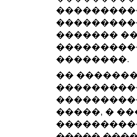
���������
���������
������� �
���������
��������.
�� ������
���������
���������
�����, � �
���������
����� ���