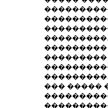
���������
���������
����������
���������,
���������
���������
���������
���������.
��� ����� 
���������
���������