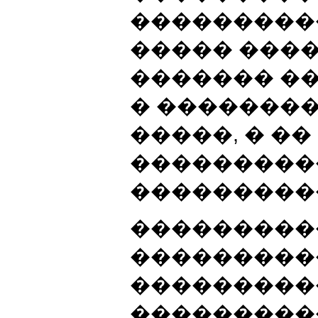
���������
����� ���
������� �
� ��������
�����, � ��
���������
���������
���������
���������
���������
���������