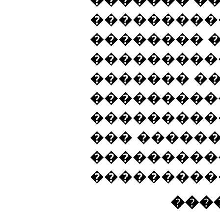
���������
�������� 
���������
������� �
���������
���������
��� �����
���������
����������
���