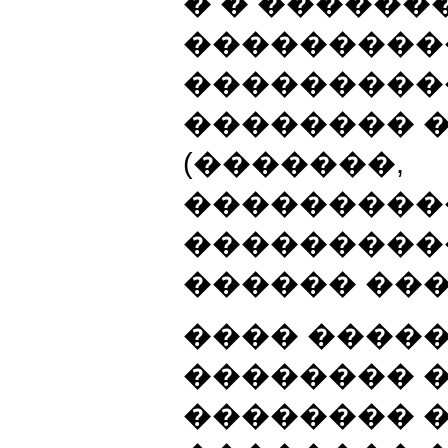
� � ������
���������
���������
�������� 
(�������,
���������
���������
������ ����
���� �����
�������� 
�������� 