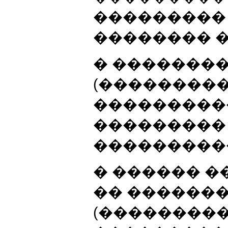
���������
�������� �
� �������
(��������
���������
���������
���������
� ������ 
�� ������
(���������