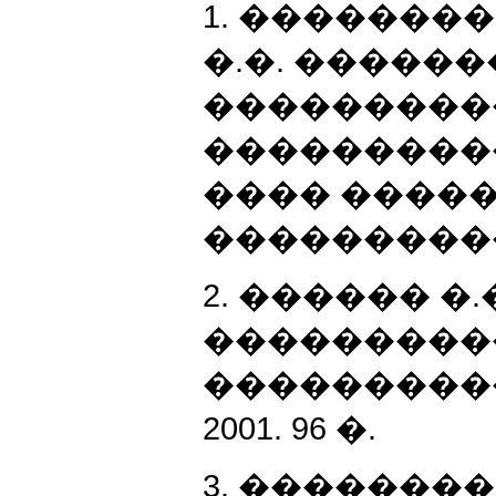
1. ��������
�.�. �����
���������
�����������. w
���� ����
���������
2. ������ �
���������
�����������
2001. 96 �.
3. ���������