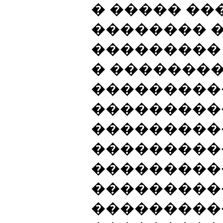
� ����� �
�������� 
���������
� ��������
���������
���������
���������
���������
���������
���������
���������