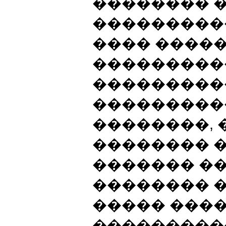
�������� 
���������
���� �����
���������
����������
���������
��������, 
�������� 
������� ��
�������� �
����� ����
���������