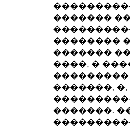
���������
������� �
���������
�������� 
������� ��
����, � ��
���������
�������, �,
���������
�������. �
���������