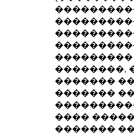
���������
����������
����������
���������
���������
��������, 
������� ��
������� �
���������
���� �����
������� �