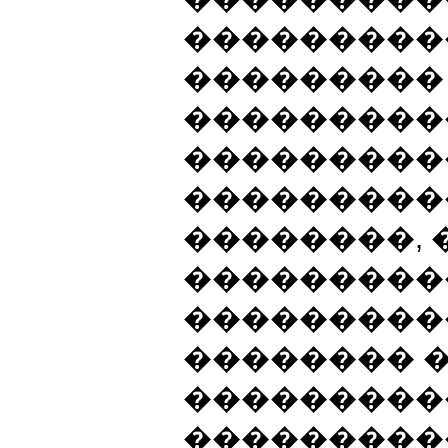
���������
���������
���������
���������
���������
��������,
���������
���������
�������� 
���������
���������