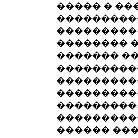
����� � ��
���������
���������
�������� 
������� �
���������
���������
����������
���������,
���������
������ ���