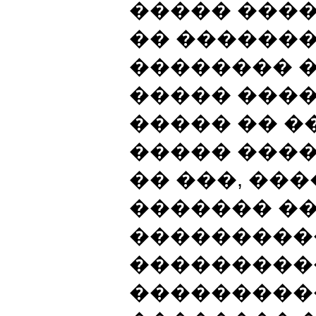
����� ���
�� �������
�������� 
����� ����
����� �� �
����� ���
�� ���, ��
������� �
���������
���������
���������