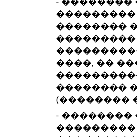
- ��������
��������� 
�������� 
���������
���������
����, �� �
���������
�������� 
(�������� 
- ��������
���������