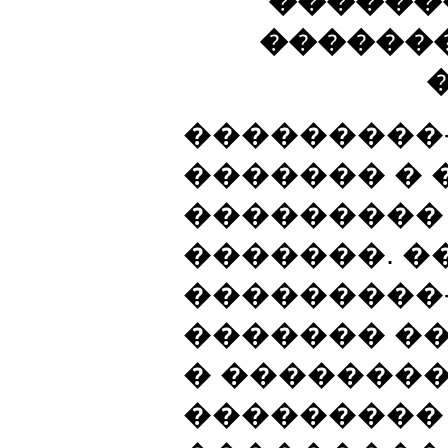
������
������
���������
������� �
���������
�������. �
���������
������� �
� �������
���������