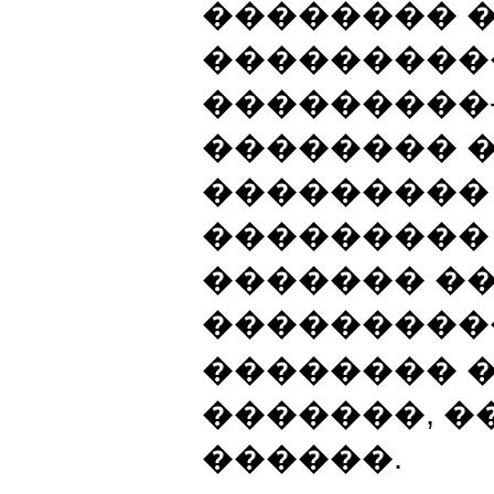
�������� 
���������
���������
�������� 
���������
��������� 
������� �
���������
�������� 
�������, �
������.