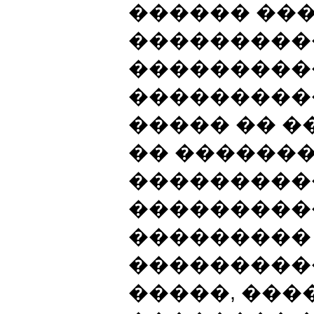
������ ��
����������
���������
���������
����� �� �
�� �������
����������
����������
��������� 
���������
�����, ���