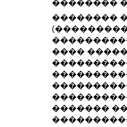
�������� �
�������� 
(���������
���������
���� ����
���������
���������
���������
���������
������� ��
���������