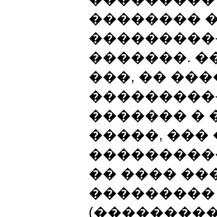
�������� 
���������
�������. �
���, �� ��
���������
������� � 
�����, ���
���������
�� ���� �
���������
(��������