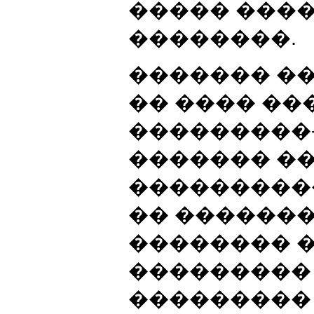
����� ���
��������.
������� �
�� ���� ��
���������
������� ��
����������
�� �������
�������� ��
���������
��������� 