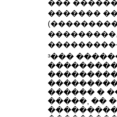
��� �����
������� �
(���������
���������,
�����������
³��� �����
����������
���������
���������
������ � �
�����, �� 
���������,