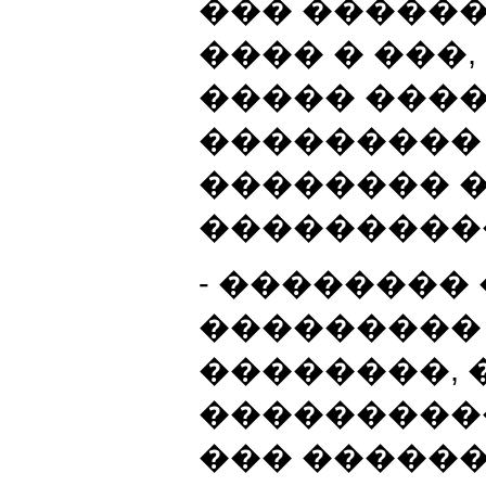
��� �����
���� � ���,
����� ���
���������
�������� 
����������
- ��������
���������
��������, 
����������
��� �����