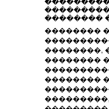
���������
��������� 
�������� �
�������� 
���������
��������, 
�������� 
���������
�������� 
���������
���������,
���������