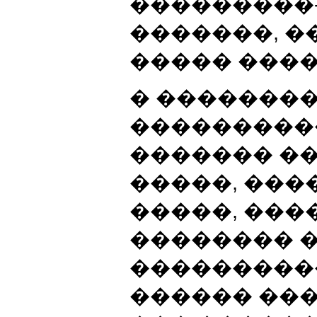
���������
�������, �
����� ����
� �������
����������
������� �
�����, ��
�����, ���
�������� �
����������
������ ���