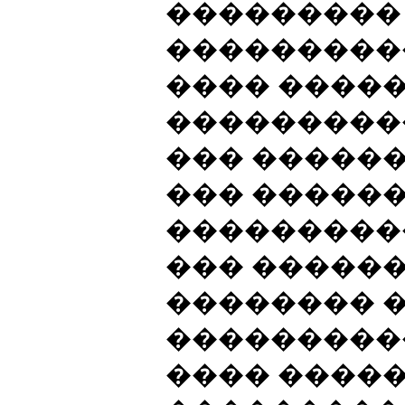
���������
����������
���� �����
���������
��� ������
��� ������
���������
��� �����
�������� 
�����������
���� �����