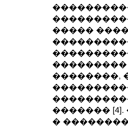
���������
���������
����� ���
���������
���������
���������
��������, 
���������
���������
������� [4]
� �������