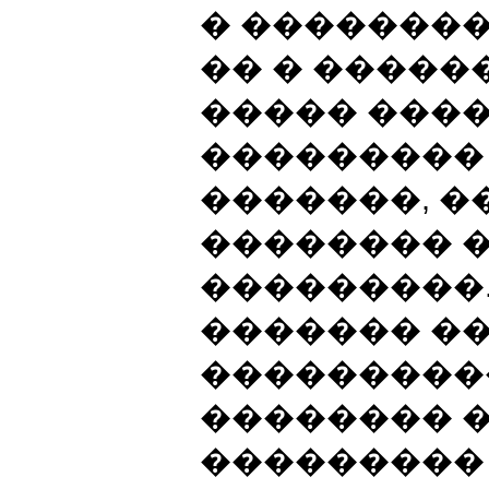
� ��������
�� � �����
����� ���
��������� 
�������, �
�������� �
���������.
������� �
���������
�������� 
���������