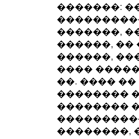
�������: �
���������
�������, �
������, ��
������, ��
���� �����
��. ���� ��
�������� 
�������� 
���������
��������,