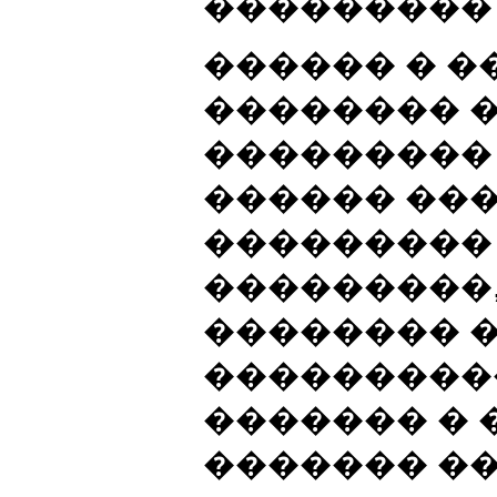
��������� 
������ � �
�������� 
���������
������ ���
���������
���������,
�������� 
���������
������� � 
������� �