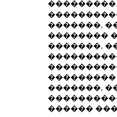
���������,
����������
�������, �
�������� 
�������, �
���������
���������
���������
�������, �
���������
������ ���