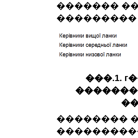
������� �
��������� 
���.1. 
�������
��
�������� 
���������