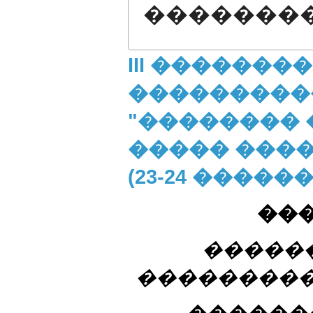
�������
III �������
���������
"��������
����� ����
(23-24 ������
���
�����
���������