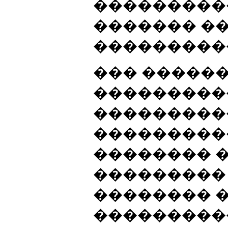
���������
������� �
���������
��� �����
���������
���������
���������
�������� 
���������
�������� 
���������