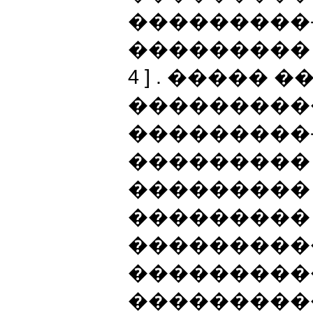
���������
��������� 
4 ] . �����
���������
���������
���������
��������� 
��������� 
���������
���������
���������