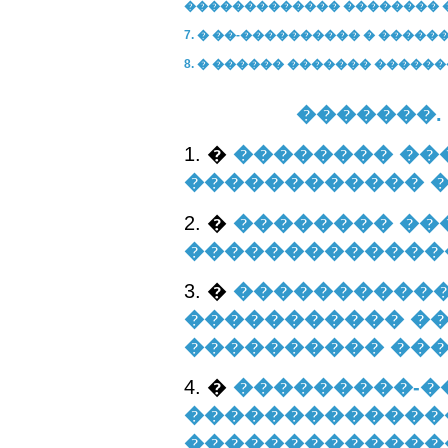
������������� �������� 
7. � ��-���������� � ����
8. � ������ ������� �����
�������.
1. �
�������� ��
������������ 
2. �
�������� ��
�������������
3. �
�����������
����������� ��
���������� ��
4. �
���������-�
��������������
�������������