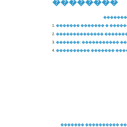
��������
�������
1.
������� ������� � �����
2.
�������������� �������
3.
�������: ����������� �
4.
���������� ������� ���
�������
���������� �