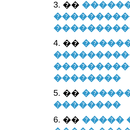
3. ��
������
���������
���������
4. ��
�����
���������
���������
��������
5. ��
������
��������
6. ��
����� 