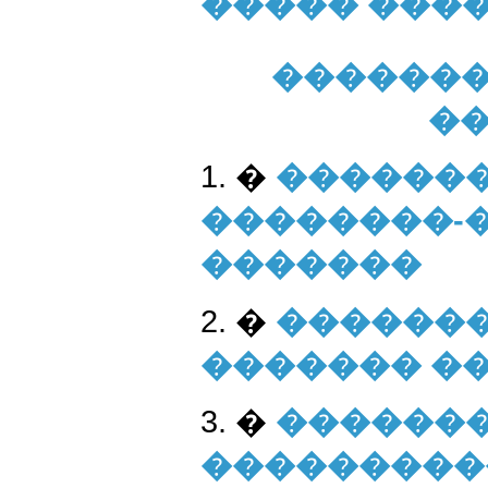
����� ���
�������
��
1. �
�������
��������-
�������
2. �
�������
������� �
3. �
������
���������