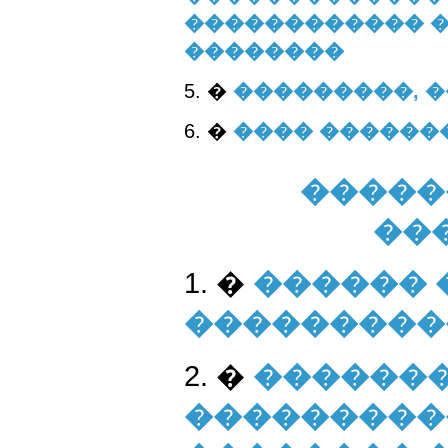
������������ �
��������
5. �
���������, 
6. �
���� ������
�����
��
1. �
������ 
���������
2. �
������
���������