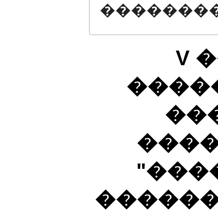
�������
V 
����
��
���
"���
������