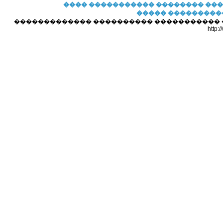
���� �����������
�������� ��
����� ���������
������������� ���������� ����������� ��� 
http: