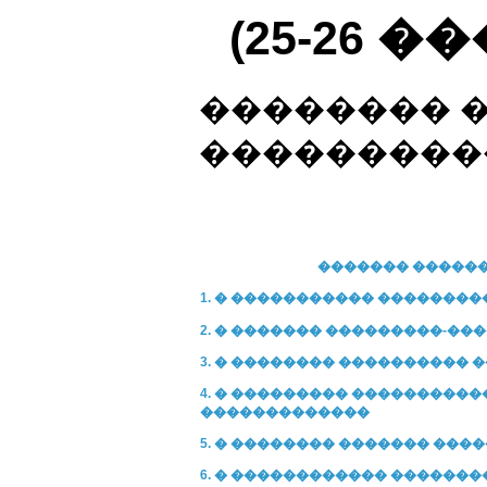
(25-26 �
�������� 
���������
������� ������
1. � ����������� �������
2. � ������� ���������-��
3. � �������� ����������
4. � ��������� ���������
�������������
5. � �������� ������� ��
6. � ������������ �������