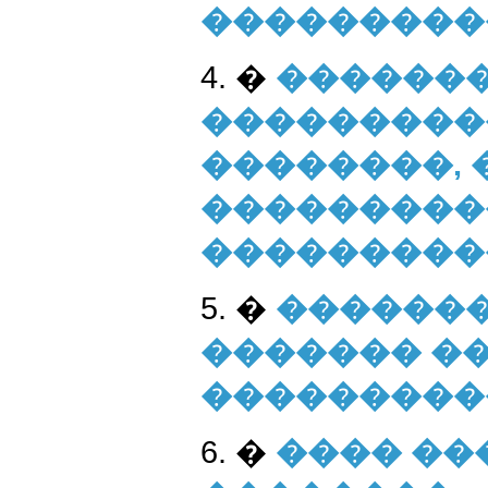
���������
4. �
�������
���������
��������,
���������
���������
5. �
�������
������� �
���������
6. �
���� ��