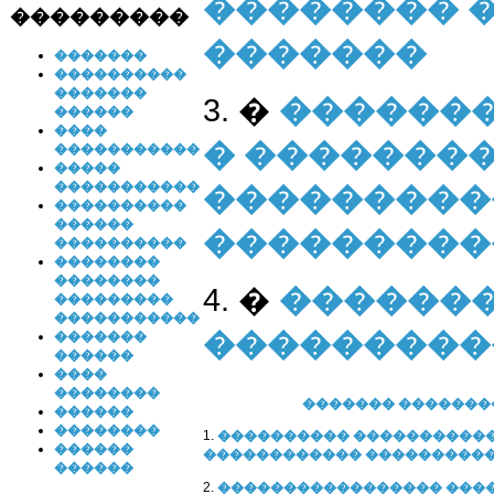
�������� 
���������
�������
�������
����������
�������
3. �
������
������
����
� �������
�����������
�����
�����������
���������
����������
������
���������
����������
��������
��������
4. �
������
���������
�����������
���������
�������
������
����
��������
������� ��������
������
��������
1.
���������� �����������
������
������������ ���������
������
2.
����������������� ���