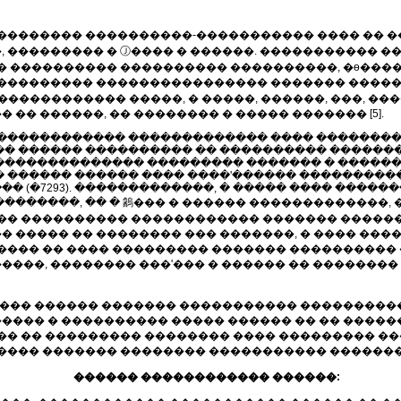
�������� ����������-����������� ���� �� �
 ��������� � Ⓙ���� � ������. ����������� �
� ���������� ���������� ����������, �ѳ����
��������� ���������������� ������� ������� 
����������� �����, � �����, ������, ���, ��
�� ������, �� �������� � ����� ������� [5].
������������� ������������� ���� �������
�� ������ ���������� �� ���������� �������
������������� ��������� ������� � ������� 
 ������ ������ ���� ����'������ ���������
 (�7293). �������������, � ����� ���� �����
�������, �� � 䳺��� � ������ �������������, 
�� ���������� ������������ ������� ������
����� �� �������� ��� �������, � ���� ���� 
���� �� ���� ��������� ������� ���������� 
���, �������� ���'��� � ������ �� �������
���� ������ ������� ����������� ���������� 
��� � ���������� ����� ������ �� �� ����
� �� ��������� �������� ���� ��������� ���
���� ������� �������� ����������� ������� 
������ ������������ ������: