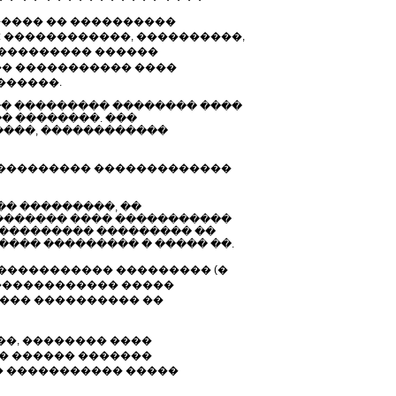
����� �� ����������
: ������������, ����������,
���������� ������
� ����������� ����
������.
�� ��������� �������� ����
� ��������. ���
����, ������������
� ��������� �������������
� ���������, ��
������� ���� �����������
���������� ��������� ��
��� ��������� � ����� ��.
����������� ��������� (�
 ������������ �����
 ��� ���������� ��
��, �������� ����
�� ������ �������
� ����������� �����