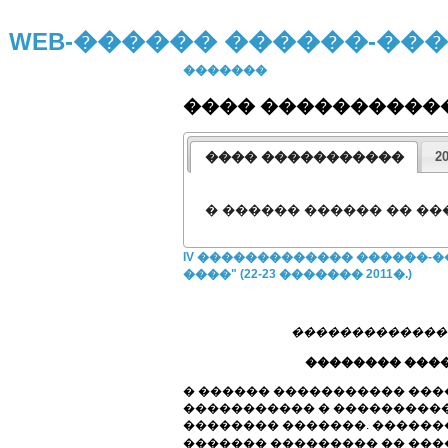
WEB-������ ������-�
�������
���� ����������
���� �����������
2
� ������ ������ �� �
IV ������������� ������-
����" (22-23 ������� 2011�.)
��������������
�������� ����
� ������ ����������� ��
����������� � ����������
�������� �������. �������
������� ��������� �� ���