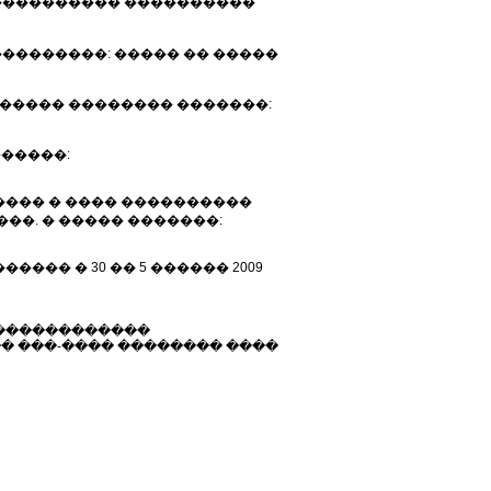
����������� ����������
���������: ����� �� �����
������ �������� �������:
������:
���� � ���� ����������
��. � ����� �������:
��� � 30 �� 5 ������ 2009
� ������������
� ���-���� �������� ����