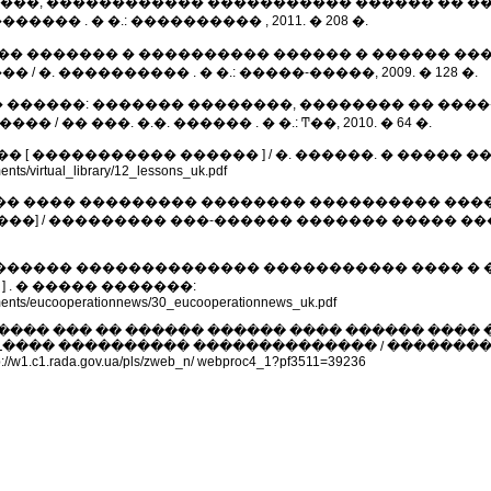
������, ������������ ����������� ������ �� 
������ . � �.: ���������� , 2011. � 208 �.
��� ������� � ���������� ������ � ������ ��
. ���������� . � �.: �����-�����, 2009. � 128 �.
 ������: ������� ��������, �������� �� ���
 �� ���. �.�. ������ . � �.: Ͳ��, 2010. � 64 �.
��� [ ����������� ������ ] / �. ������. � ����� �
ents/virtual_library/12_lessons_uk.pdf
��� ���� ��������� �������� ���������� ���
��] / ��������� ���-������ ������� ����� ���
�������� �������������� ����������� ���� � ���
 . � ����� �������:
cuments/eucooperationnews/30_eucooperationnews_uk.pdf
����� ��� �� ������ ������ ���� ������ ���
���� ���������� �������������� / ��������
.rada.gov.ua/pls/zweb_n/ webproc4_1?pf3511=39236