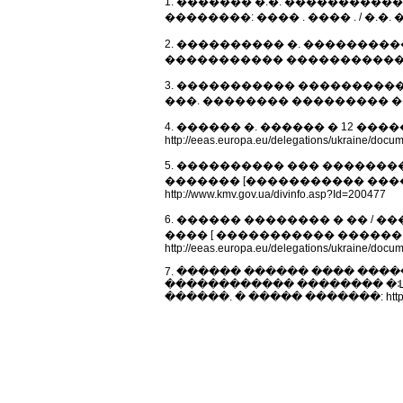
1. ������� �.�. ��������
��������: ���� . ���� . / �.�. �
2. ���������� �. ��������
����������� ������������� / �
3. ����������� ����������
���. �������� ��������� ����� /
4. ������ �. ������ � 12 ���
http://eeas.europa.eu/delegations/ukraine/docum
5. ���������� ��� ������
������� [����������� ����
http://www.kmv.gov.ua/divinfo.asp?Id=200477
6. ������ �������� � �� / 
���� [ ����������� ������ ]
http://eeas.europa.eu/delegations/ukraine/do
7. ������ ������ ���� ���
������������ �������� �ᒺ
������. � ����� �������: http://w1.c1