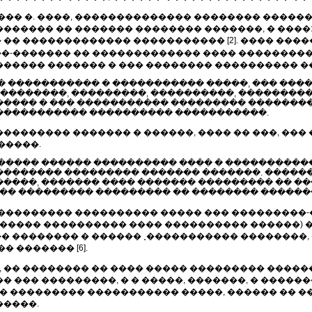
��� �. ����, �������������� �������� �����
������ �� ������� �������� �������, � ����
�� ������������� ����������� [2]. ���� ���
�-������� �� ������������� ���� ���������
����� ������� � ��� �������� ���������� �
� ����������� � ����������� �����, ��� ���
��������, ���������, ����������, ���������
���� � ��� ����������� ��������� �������
����������� ���������� �����������.
�������� ������� � ������, ���� �� ���, ��
�����.
����� ������ ���������� ���� � �����������
�������� ��������� ������� �������. �����
�����, ������� ���� ������� ��������� �� �
��� ��������� ��������� �� �������� �������
��������� ���������� ����� ��� ���������-
������ ���������� ���� ���������� ������)
 �������� � ������ ˳����������� ��������,
 ������� [6].
, �� �������� �� ���� ����� ��������� �����
 ��� ���������, � � �����, �������, � �����
�� ��������� ����������� �����, ������ �� �
�����.