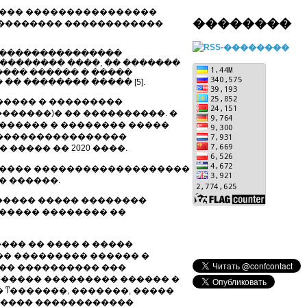
���� ����������������
��������
��������� ������������
�����������������
��������� ����, �� �������
���� ������ � �����
 �������� ����� [5].
������ � ���������
������)� �� ����������. �
������ � �������� �����
 �����������������
���� �� 2020 ����.
������ �������������������
� ������.
������ ����� ��������
������ �������� ��
��� �� ���� � �����
�� ��������� ������ �
��� ���������� ���
������ ��������� ������ �
 ͳ�������, �������, �����
����� ������������