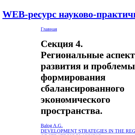
WEB-ресурс науково-практич
Главная
Секция 4.
Региональные аспек
развития и проблемы
формирования
сбалансированного
экономического
пространства.
Balog A.G.
DEVELOPMENT STRATEGIES IN THE RE