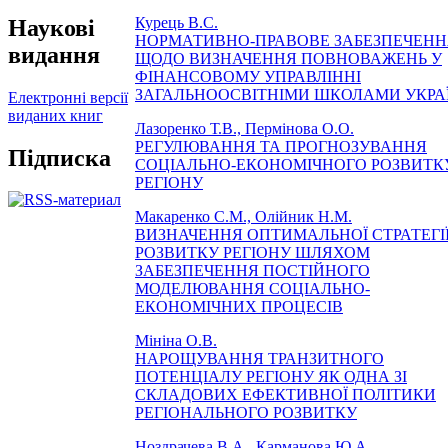
Курець В.С.
Наукові
НОРМАТИВНО-ПРАВОВЕ ЗАБЕЗПЕЧЕНН
видання
ЩОДО ВИЗНАЧЕННЯ ПОВНОВАЖЕНЬ У
ФІНАНСОВОМУ УПРАВЛІННІ
ЗАГАЛЬНООСВІТНІМИ ШКОЛАМИ УКРА
Електронні версії
виданих книг
Лазоренко Т.В., Пермінова О.О.
РЕГУЛЮВАННЯ ТА ПРОГНОЗУВАННЯ
Підписка
СОЦІАЛЬНО-ЕКОНОМІЧНОГО РОЗВИТК
РЕГІОНУ
Макаренко С.М., Олійник Н.М.
ВИЗНАЧЕННЯ ОПТИМАЛЬНОЇ СТРАТЕГІ
РОЗВИТКУ РЕГІОНУ ШЛЯХОМ
ЗАБЕЗПЕЧЕННЯ ПОСТІЙНОГО
МОДЕЛЮВАННЯ СОЦІАЛЬНО-
ЕКОНОМІЧНИХ ПРОЦЕСІВ
Мініна О.В.
НАРОЩУВАННЯ ТРАНЗИТНОГО
ПОТЕНЦІАЛУ РЕГІОНУ ЯК ОДНА ЗІ
СКЛАДОВИХ ЕФЕКТИВНОЇ ПОЛІТИКИ
РЕГІОНАЛЬНОГО РОЗВИТКУ
Ноздрачева В.А., Карманова Ю.А.