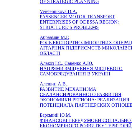
OF STRATEGIC PLANNING
Veretennikova D.A.
PASSENGER MOTOR TRANSPORT
ENTERPRISES OF ODESSA REGION:
STRUCTURE’S PROBLEMS
Абраамян М.Г.
РОЛЬ ЕКСПОРТНО-ІМПОРТНИХ ОПЕРАЦ
АГРАРНИХ ПІДПРИЄМСТВ МИКОЛАЇВС
ОБЛАСТІ
Алакоз І.С., Савенко А.Ю.
НАПРЯМИ ЗМІЦНЕННЯ МІСЦЕВОГО
САМОВРЯДУВАННЯ В УКРАЇНІ
Алешин А.В.
РАЗВИТИЕ МЕХАНИЗМА
СБАЛАНСИРОВАННОГО РАЗВИТИЯ
ЭКОНОМИКИ РЕГИОНА: РЕАЛИЗАЦИЯ
ПОТЕНЦИАЛА ПАРТНЕРСКИХ ОТНОШ
Барський Ю.М.
ФІНАНСОВІ ПЕРЕДУМОВИ СОЦІАЛЬНО
ЕКОНОМІЧНОГО РОЗВИТКУ ТЕРИТОРІЙ