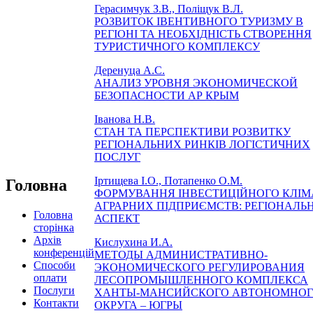
Герасимчук З.В., Поліщук В.Л.
РОЗВИТОК ІВЕНТИВНОГО ТУРИЗМУ В
РЕГІОНІ ТА НЕОБХІДНІСТЬ СТВОРЕННЯ
ТУРИСТИЧНОГО КОМПЛЕКСУ
Деренуца А.С.
АНАЛИЗ УРОВНЯ ЭКОНОМИЧЕСКОЙ
БЕЗОПАСНОСТИ АР КРЫМ
Іванова Н.В.
СТАН ТА ПЕРСПЕКТИВИ РОЗВИТКУ
РЕГІОНАЛЬНИХ РИНКІВ ЛОГІСТИЧНИХ
ПОСЛУГ
Іртищева І.О., Потапенко О.М.
Головна
ФОРМУВАННЯ ІНВЕСТИЦІЙНОГО КЛІМ
АГРАРНИХ ПІДПРИЄМСТВ: РЕГІОНАЛЬ
Головна
АСПЕКТ
сторінка
Архів
Кислухина И.А.
конференцій
МЕТОДЫ АДМИНИСТРАТИВНО-
Способи
ЭКОНОМИЧЕСКОГО РЕГУЛИРОВАНИЯ
оплати
ЛЕСОПРОМЫШЛЕННОГО КОМПЛЕКСА
Послуги
ХАНТЫ-МАНСИЙСКОГО АВТОНОМНО
Контакти
ОКРУГА – ЮГРЫ